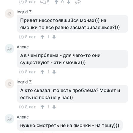
8 лет
5
0
Ingrid Z
IZ
Привет несостоявшийся монах))) на
ямочки то все равно засматриваешься?)))
8 лет
1
Алекс
Ал
а в чем прблема - для чего-то они
существуют - эти ямочки)))
8 лет
1
Ingrid Z
IZ
А кто сказал что есть проблема? Может и
есть но пока не у нас))
8 лет
1
Алекс
Ал
нужно смотреть не на ямочки - на тещу)))