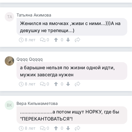
Татьяна Акимова
ТА
Женился на ямочках ,живи с ними...)))А на
девушку не трепещи...)
8 лет
0
0
Qqqq Qqqqq
а барышне нельзя по жизни одной идти,
мужик завсегда нужен
8 лет
0
0
Вера Кильмаметова
ВК
......................а потом ищут НОРКУ, где бы
"ПЕРЕКАНТОВАТЬСЯ"!
8 лет
0
0