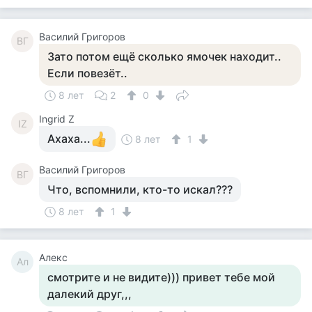
Василий Григоров
ВГ
Зато потом ещё сколько ямочек находит..
Если повезёт..
8 лет
2
0
Ingrid Z
IZ
Ахаха...
8 лет
1
Василий Григоров
ВГ
Что, вспомнили, кто-то искал???
8 лет
1
Алекс
Ал
смотрите и не видите))) привет тебе мой
далекий друг,,,