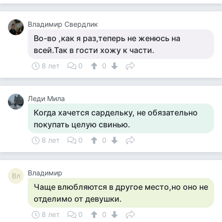
Владимир Свердлик
Во-во ,как я раз,теперь не женюсь на
всей.Так в гости хожу к части.
8 лет
0
0
Леди Мила
Когда хачется сардельку, не обязательно
покупать целую свинью.
8 лет
0
0
Владимир
Вл
Чаще влюбляются в другое место,но оно не
отделимо от девушки.
8 лет
0
0