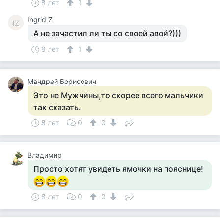
8 лет
1
Ingrid Z
IZ
А не зачастил ли ты со своей авой?)))
8 лет
1
Мандрей Борисович
Это не Мужчины,то скорее всего мальчики
так сказать.
8 лет
0
0
Владимир
Просто хотят увидеть ямочки на пояснице!
8 лет
0
0