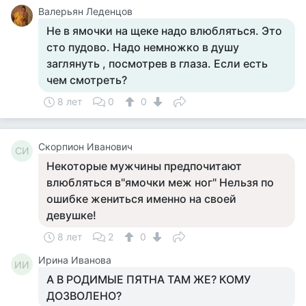
Валерьян Леденцов
Не в ямочки на щеке надо влюбляться. Это
сто пудово. Надо немножко в душу
заглянуть , посмотрев в глаза. Если есть
чем смотреть?
8 лет
0
0
Скорпион Иванович
СИ
Некоторые мужчины предпочитают
влюбляться в"ямочки меж ног" Нельзя по
ошибке жениться именно на своей
девушке!
8 лет
2
0
Ирина Иванова
ИИ
А В РОДИМЫЕ ПЯТНА ТАМ ЖЕ? КОМУ
ДОЗВОЛЕНО?