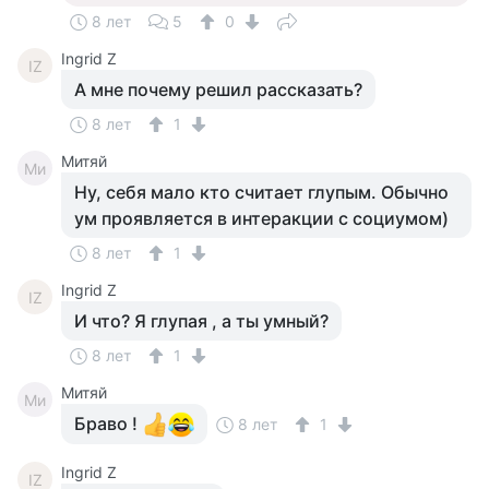
8 лет
5
0
Ingrid Z
IZ
А мне почему решил рассказать?
8 лет
1
Митяй
Ми
Ну, себя мало кто считает глупым. Обычно
ум проявляется в интеракции с социумом)
8 лет
1
Ingrid Z
IZ
И что? Я глупая , а ты умный?
8 лет
1
Митяй
Ми
Браво !
8 лет
1
Ingrid Z
IZ