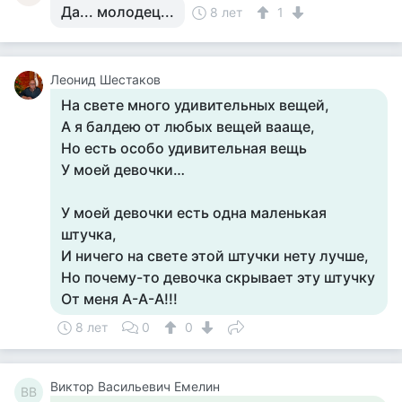
Да... молодец...
8 лет
1
Леонид Шестаков
На свете много удивительных вещей,
А я балдею от любых вещей вааще,
Но есть особо удивительная вещь
У моей девочки…
У моей девочки есть одна маленькая
штучка,
И ничего на свете этой штучки нету лучше,
Но почему-то девочка скрывает эту штучку
От меня А-А-А!!!
8 лет
0
0
Виктор Васильевич Емелин
ВВ