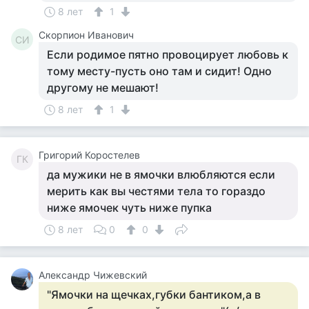
8 лет
1
Скорпион Иванович
СИ
Если родимое пятно провоцирует любовь к
тому месту-пусть оно там и сидит! Одно
другому не мешают!
8 лет
1
Григорий Коростелев
ГК
да мужики не в ямочки влюбляются если
мерить как вы честями тела то гораздо
ниже ямочек чуть ниже пупка
8 лет
0
0
Александр Чижевский
"Ямочки на щечках,губки бантиком,а в