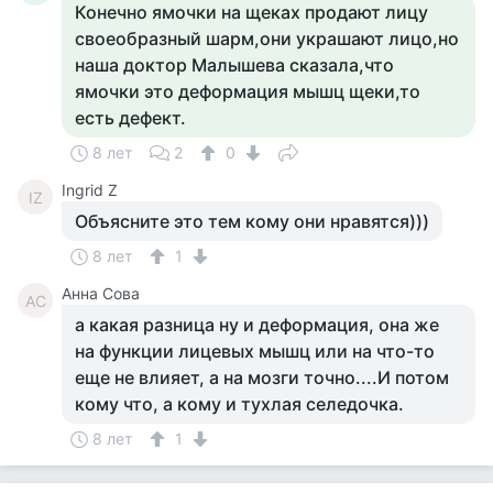
Конечно ямочки на щеках продают лицу
своеобразный шарм,они украшают лицо,но
наша доктор Малышева сказала,что
ямочки это деформация мышц щеки,то
есть дефект.
8 лет
2
0
Ingrid Z
IZ
Объясните это тем кому они нравятся)))
8 лет
1
Анна Сова
АС
а какая разница ну и деформация, она же
на функции лицевых мышц или на что-то
еще не влияет, а на мозги точно....И потом
кому что, а кому и тухлая селедочка.
8 лет
1