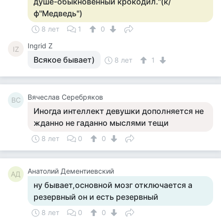
душе-обыкновенный крокодил."(к/
ф"Медведь")
8 лет
1
0
Ingrid Z
IZ
Всякое бывает)
8 лет
1
Вячеслав Серебряков
ВС
Иногда интеллект девушки дополняется не
жданно не гаданно мыслями тещи
8 лет
0
0
Анатолий Дементиевский
АД
ну бывает,основной мозг отключается а
резервный он и есть резервный
8 лет
0
0