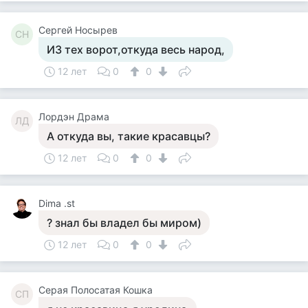
Сергей Носырев
СН
ИЗ тех ворот,откуда весь народ,
12 лет
0
0
Лордэн Драма
ЛД
А откуда вы, такие красавцы?
12 лет
0
0
Dima .st
? знал бы владел бы миром)
12 лет
0
0
Серая Полосатая Кошка
СП