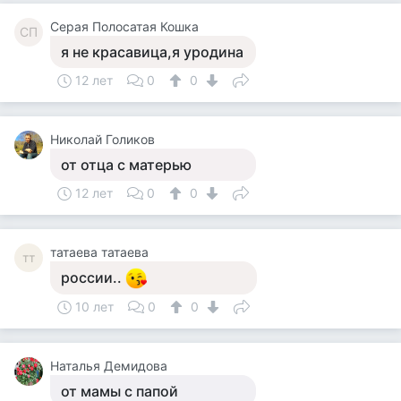
Серая Полосатая Кошка
СП
я не красавица,я уродина
12 лет
0
0
Николай Голиков
от отца с матерью
12 лет
0
0
татаева татаева
тт
россии..
10 лет
0
0
Наталья Демидова
от мамы с папой