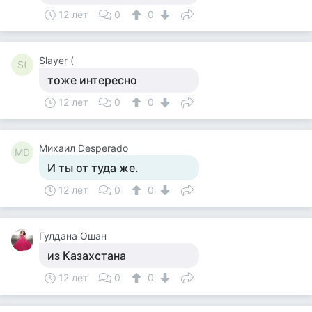
12 лет
0
0
Slayer (
S(
тоже интересно
12 лет
0
0
Михаил Desperado
МD
И ты от туда же.
12 лет
0
0
Гулдана Ошан
из Казахстана
12 лет
0
0