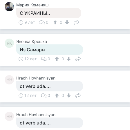
Мария Кеменяш
С УКРАИНЫ..
9 лет
0
0
Яночка Крошка
ЯК
Из Самары
12 лет
0
0
Hrach Hovhannisyan
HH
ot verbluda....
12 лет
0
0
Hrach Hovhannisyan
HH
ot verbluda....