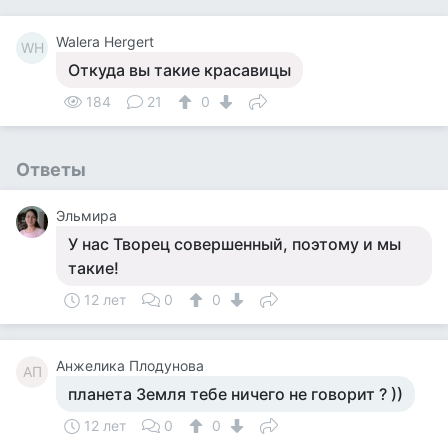
Walera Hergert
WH
Откуда вы такие красавицы
184
21
0
Ответы
Эльмира
У нас Творец совершенный, поэтому и мы
такие!
12 лет
0
0
Анжелика Плодунова
АП
планета Земля тебе ничего не говорит ? ))
12 лет
0
0