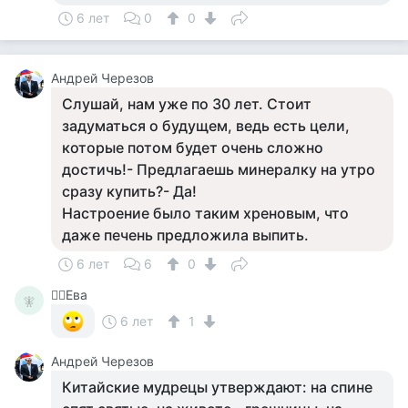
6 лет
0
0
Андрей Черезов
Слушай, нам уже по 30 лет. Стоит
задуматься о будущем, ведь есть цели,
которые потом будет очень сложно
достичь!- Предлагаешь минералку на утро
сразу купить?- Да!
Настроение было таким хреновым, что
даже печень предложила выпить.
6 лет
6
0
🧚‍♀️Ева
🧚‍
6 лет
1
Андрей Черезов
Китайские мудрецы утверждают: на спине