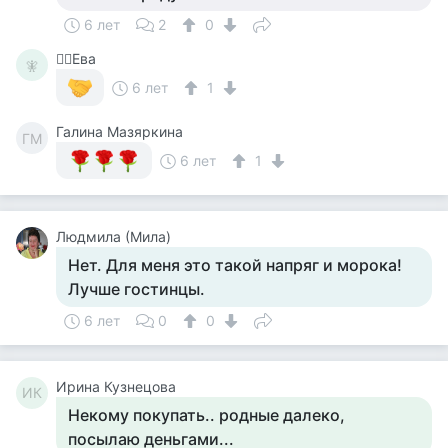
6 лет
2
0
🧚‍♀️Ева
🧚‍
6 лет
1
Галина Мазяркина
ГМ
6 лет
1
Людмила (Мила)
Нет. Для меня это такой напряг и морока!
Лучше гостинцы.
6 лет
0
0
Ирина Кузнецова
ИК
Некому покупать.. родные далеко,
посылаю деньгами...