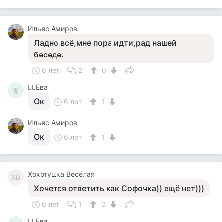
Ильяс Амиров
Ладно всё,мне пора идти,рад нашей
беседе.
6 лет
2
0
🧚‍♀️Ева
🧚‍
Ок
6 лет
1
Ильяс Амиров
Ок
6 лет
1
Хохотушка Весёлая
ХВ
Хочется ответить как Софочка)) ещё нет)))
6 лет
1
0
🧚‍♀️Ева