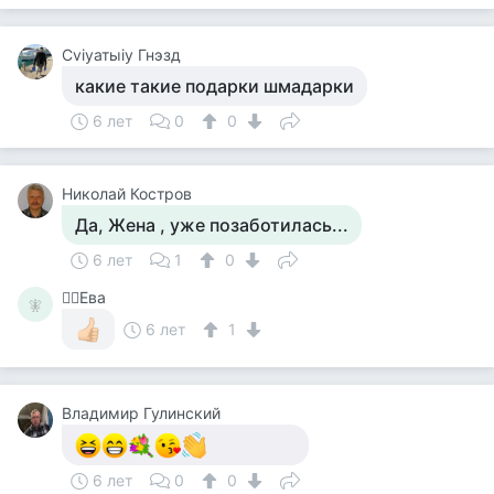
Cviyатыiy Гнэзд
какие такие подарки шмадарки
6 лет
0
0
Николай Костров
Да, Жена , уже позаботилась...
6 лет
1
0
🧚‍♀️Ева
🧚‍
6 лет
1
Владимир Гулинский
6 лет
0
0