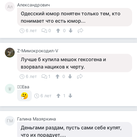
Александрович
Ал
Одесский юмор понятен только тем, кто
понимает что есть юмор...
6 лет
0
0
Z-Мимокрокодил-V
Лучше б купила мешок гексогена и
взорвала нациков к черту.
6 лет
1
0
🧚‍♀️Ева
🧚‍
6 лет
1
Галина Мазяркина
ГМ
Деньгами раздам, пусть сами себе купят,
что их порадует....