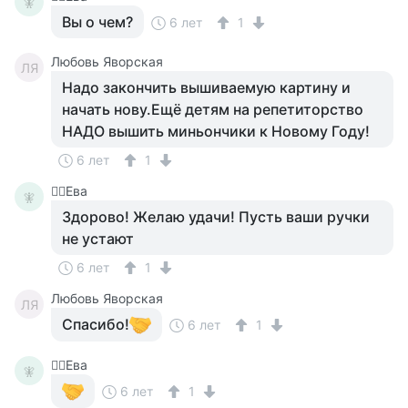
🧚‍
Вы о чем?
6 лет
1
Любовь Яворская
ЛЯ
Надо закончить вышиваемую картину и
начать нову.Ещё детям на репетиторство
НАДО вышить миньончики к Новому Году!
6 лет
1
🧚‍♀️Ева
🧚‍
Здорово! Желаю удачи! Пусть ваши ручки
не устают
6 лет
1
Любовь Яворская
ЛЯ
Спасибо!
6 лет
1
🧚‍♀️Ева
🧚‍
6 лет
1