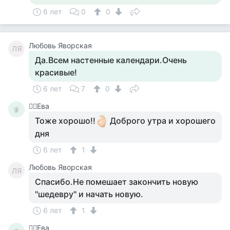
6 лет
0
0
Любовь Яворская
ЛЯ
Да.Всем настенные календари.Очень
красивые!
6 лет
7
0
🧚‍♀️Ева
🧚‍
Тоже хорошо!!
Доброго утра и хорошего
дня
6 лет
1
Любовь Яворская
ЛЯ
Спасибо.Не помешает закончить новую
"шедевру" и начать новую.
6 лет
1
🧚‍♀️Ева