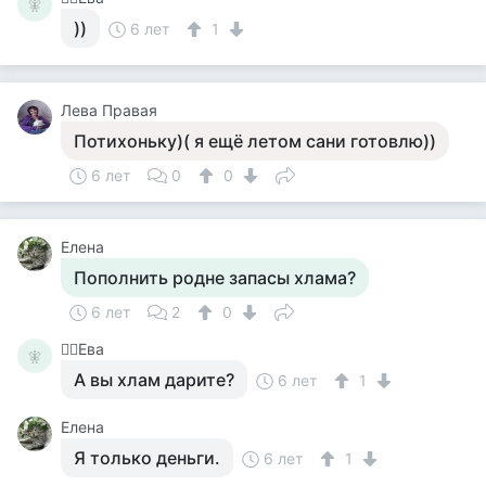
🧚‍
))
6 лет
1
Лева Правая
Потихоньку)( я ещё летом сани готовлю))
6 лет
0
0
Елена
Пополнить родне запасы хлама?
6 лет
2
0
🧚‍♀️Ева
🧚‍
А вы хлам дарите?
6 лет
1
Елена
Я только деньги.
6 лет
1