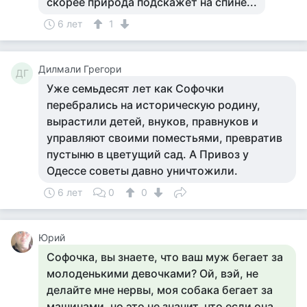
скорее природа подскажет на спине...
6 лет
1
Дилмали Грегори
ДГ
Уже семьдесят лет как Софочки
перебрались на историческую родину,
вырастили детей, внуков, правнуков и
управляют своими поместьями, превратив
пустыню в цветущий сад. А Привоз у
Одессе советы давно уничтожили.
6 лет
0
0
Юрий
Софочка, вы знаете, что ваш муж бегает за
молоденькими девочками? Ой, вэй, не
делайте мне нервы, моя собака бегает за
машинами, но это не значит, что если она