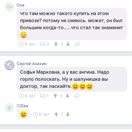
Она
Он
что там можно такого купить на этом
привозе? потому не смеюсь. может, он был
большим когда-то.....что стал так знаменит
6 лет
0
0
Сергей Анахин
Софья Марковна, а у вас ангина. Надо
горло полоскать. Ну и шалунишка вы
доктор, так ласкайте.
6 лет
1
0
🧚‍♀️Ева
🧚‍
6 лет
1