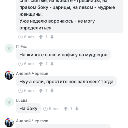
спят святые, на животе - грешницы, на
правом боку - царицы, на левом - мудрые
женщины.
Уже неделю ворочаюсь - не могу
определиться.
6 лет
1
🧚‍♀️Ева
🧚‍
На животе сплю и пофигу на мудрецов
6 лет
1
Андрей Черезов
Нуу а если, простите нос заложен? тогда
6 лет
1
🧚‍♀️Ева
🧚‍
На боку
6 лет
1
Андрей Черезов