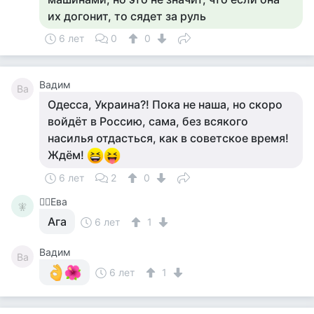
их догонит, то сядет за руль
6 лет
0
0
Вадим
Ва
Одесса, Украина?! Пока не наша, но скоро
войдёт в Россию, сама, без всякого
насилья отдасться, как в советское время!
Ждём!
6 лет
2
0
🧚‍♀️Ева
🧚‍
Ага
6 лет
1
Вадим
Ва
6 лет
1