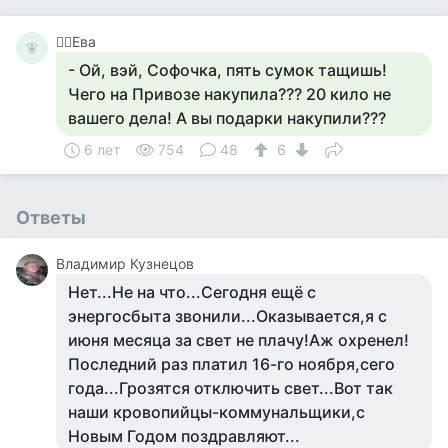
🧚‍♀️Ева
🧚‍
- Ой, вэй, Софочка, пять сумок тащишь!
Чего на Привозе накупила??? 20 кило не
вашего дела! А вы подарки накупили???
6 лет
754
48
6
Ответы
Владимир Кузнецов
Нет...Не на что...Сегодня ещё с
энергосбыта звонили...Оказывается,я с
июня месяца за свет не плачу!Аж охренел!
Последний раз платил 16-го ноября,сего
года...Грозятся отключить свет...Вот так
наши кровопийцы-коммунальщики,с
Новым Годом поздравляют...