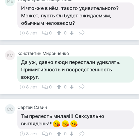
ИЕ
И что-же в нём, такого удивительного?
Может, пусть Он будет ожидаемым,
обычным человеком?
8 лет
0
0
Константин Миронченко
КМ
Да уж, давно люди перестали удивлять.
Примитивность и посредственность
вокруг.
8 лет
0
0
Сергей Савин
СС
Ты прелесть милая!!! Сексуально
выглядешь!!!
8 лет
0
0