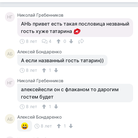
Николай Гребенников
НГ
АНЬ привет есть такая пословица незваный
гость хуже татарина
8 лет
4
0
Алексей Бондаренко
АБ
А если названный гость татарин))
8 лет
1
Николай Гребенников
НГ
алексейесли он с флаканом то дарогим
гостем будет
8 лет
1
Алексей Бондаренко
АБ
8 лет
1