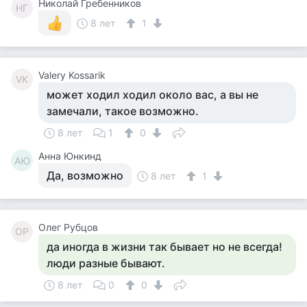
Николай Гребенников
НГ
8 лет
1
Valery Kossarik
VK
может ходил ходил около вас, а вы не
замечали, такое возможно.
8 лет
1
0
Анна Юнкинд
АЮ
Да, возможно
8 лет
1
Олег Рубцов
ОР
да иногда в жизни так бывает но не всегда!
люди разные бывают.
8 лет
0
0