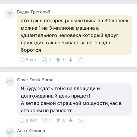
Будяк Григорий
БГ
это так в лотарея раньше была за 30 копеек
можна 1 на 3 милиона машина а
удивительного человека который вдруг
приходит так не бывает за него надо
боротся
8 лет
0
0
Omar Faruk Sarac
OF
Я буду ждать тебя на площади и
долгожданный день придет!
А ветер самой страшной мощности,нас в
стороны не разнесет...
8 лет
4
0
Анна Юнкинд
АЮ