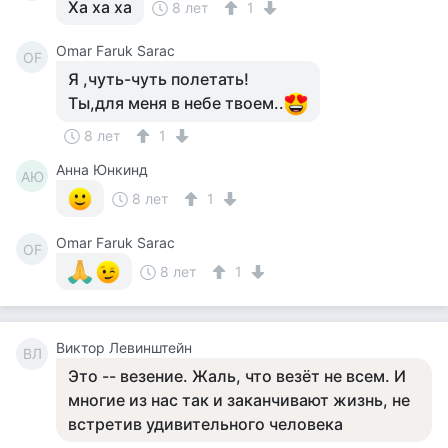
Ха ха ха
8 лет
1
Omar Faruk Sarac
OF
Я ,чуть-чуть полетать!
Ты,для меня в небе твоем..
8 лет
1
Анна Юнкинд
АЮ
8 лет
1
Omar Faruk Sarac
OF
8 лет
1
Виктор Левинштейн
ВЛ
Это -- везение. Жаль, что везёт не всем. И
многие из нас так и заканчивают жизнь, не
встретив удивительного человека