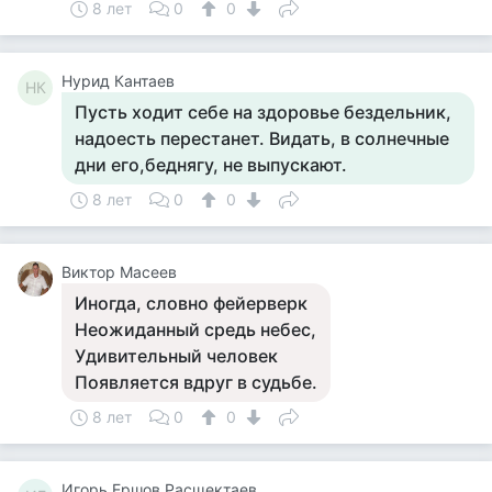
8 лет
0
0
Нурид Кантаев
НК
Пусть ходит себе на здоровье бездельник,
надоесть перестанет. Видать, в солнечные
дни его,беднягу, не выпускают.
8 лет
0
0
Виктор Масеев
Иногда, словно фейерверк
Неожиданный средь небес,
Удивительный человек
Появляется вдруг в судьбе.
8 лет
0
0
Игорь Ершов Расщектаев