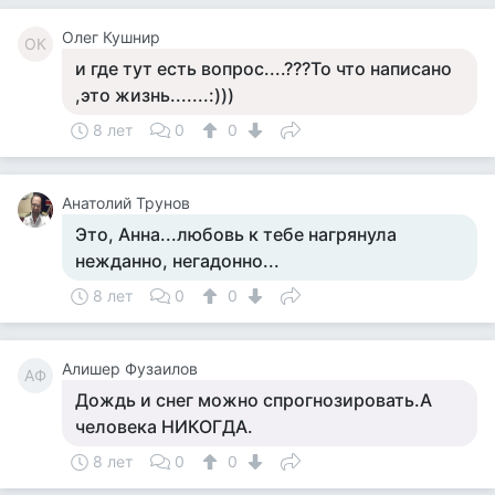
Олег Кушнир
ОК
и где тут есть вопрос....???То что написано
,это жизнь.......:)))
8 лет
0
0
Анатолий Трунов
Это, Анна...любовь к тебе нагрянула
нежданно, негадонно...
8 лет
0
0
Алишер Фузаилов
АФ
Дождь и снег можно спрогнозировать.А
человека НИКОГДА.
8 лет
0
0