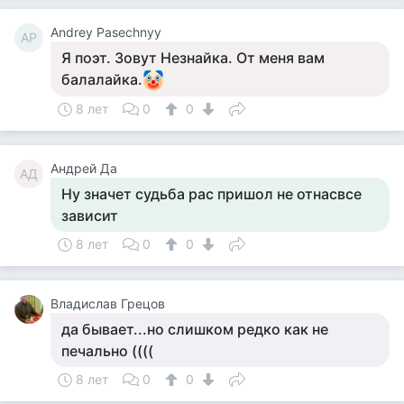
Andrey Pasechnyy
AP
Я поэт. Зовут Незнайка. От меня вам
балалайка.
8 лет
0
0
Андрей Да
АД
Ну значет судьба рас пришол не отнасвсе
зависит
8 лет
0
0
Владислав Грецов
да бывает...но слишком редко как не
печально ((((
8 лет
0
0