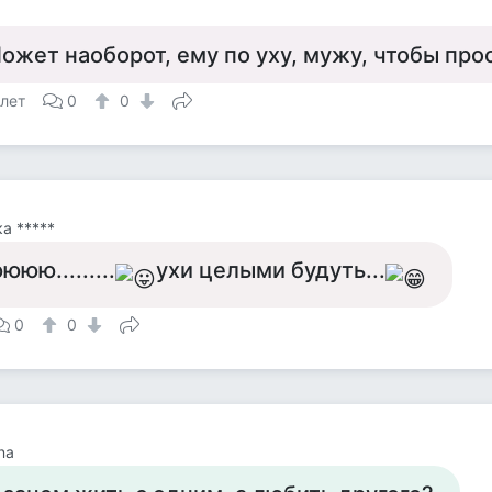
ожет наоборот, ему по уху, мужу, чтобы про
 лет
0
0
а *****
ююю.........
ухи целыми будуть...
0
0
na