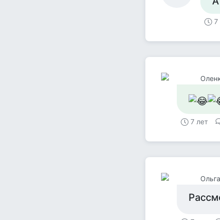
А
7
Олен
7 лет
Ольга
Рассме