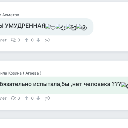
х Ахметов
Ы УМУДРЕННАЯ
 лет
0
0
ла Козина ( Агеева )
бязательно испытала,бы ,нет человека ???
 лет
0
0