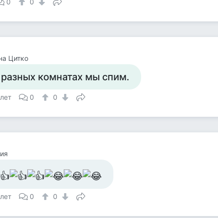
0
0
на Цитко
 разных комнатах мы спим.
 лет
0
0
ия
 лет
0
0