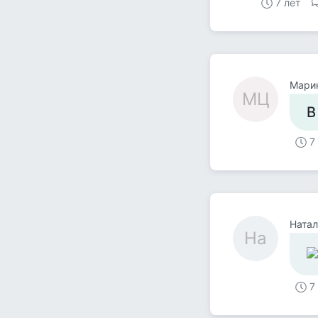
7 лет
Мари
МЦ
В
7
Натал
На
7