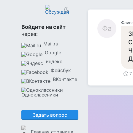
Фаин
Войдите на сайт
Фа
З
через:
С
Mail.ru
Ч
Google
Д
Яндекс
Фейсбук
7
ВКонтакте
Одноклассники
Задать вопрос
Главная страница