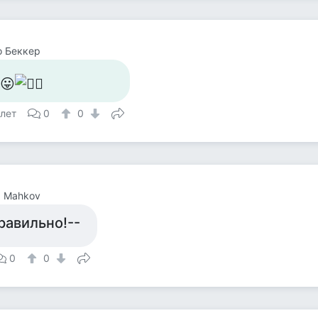
о Беккер
 лет
0
0
a Mahkov
равильно!--
0
0