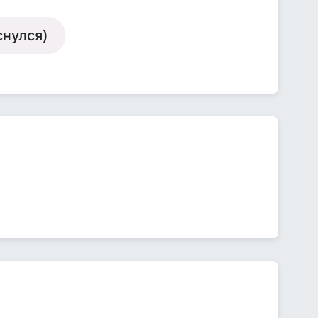
снулся)