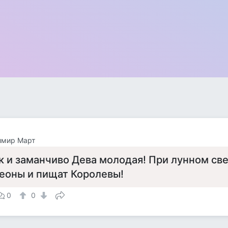
имир Март
ак и заманчиво Дева молодая! При лунном св
еоны и пищат Королевы!
0
0