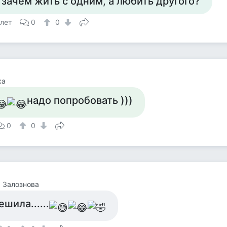
 зачем жить с одним, а любить другого?
 лет
0
0
ка
надо попробовать )))
0
0
 Залознова
шила......