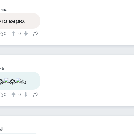
ина.
это верю.
0
0
на
0
0
ей