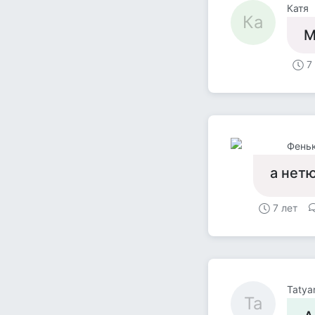
Катя
Ка
М
7
Феньк
а нетю
7 лет
Tatya
Ta