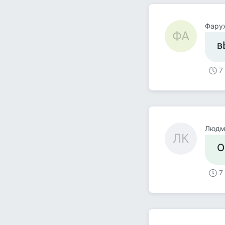
Фару
ФА
в
7
Людми
ЛК
О
7