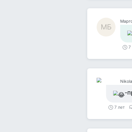
Mарг
MБ
7
Nikol
-п
7 лет