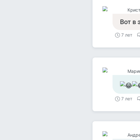
Крист
Вот в 
7 лет
Мари
7 лет
Андр