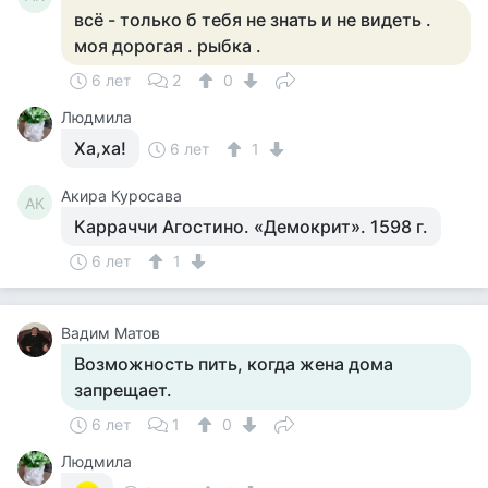
всё - только б тебя не знать и не видеть .
моя дорогая . рыбка .
6 лет
2
0
Людмила
Ха,ха!
6 лет
1
Акира Куросава
АК
Карраччи Агостино. «Демокрит». 1598 г.
6 лет
1
Вадим Матов
Возможность пить, когда жена дома
запрещает.
6 лет
1
0
Людмила