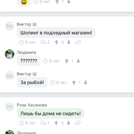
6 лет
1
Виктор Ш
ВШ
Шопинг в подледный магазин!
6 лет
2
0
Людмила
???????
6 лет
1
Виктор Ш
ВШ
За рыбой!
6 лет
1
Роза Хасанова
РХ
Лишь бы дома не сидеть!
6 лет
1
0
Людмила