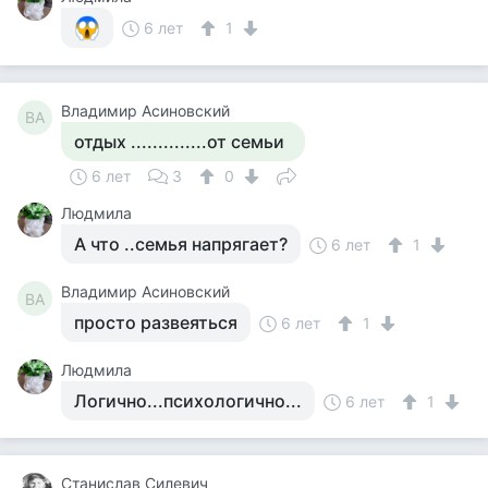
6 лет
1
Владимир Асиновский
ВА
отдых ..............от семьи
6 лет
3
0
Людмила
А что ..семья напрягает?
6 лет
1
Владимир Асиновский
ВА
просто развеяться
6 лет
1
Людмила
Логично...психологично...
6 лет
1
Станислав Силевич