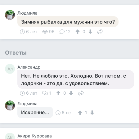
Людмила
Зимняя рыбалка для мужчин это что?
6 лет
96
12
0
Ответы
Александр
Ал
Нет. Не люблю это. Холодно. Вот летом, с
лодочки - это да, с удовольствием.
6 лет
1
0
Людмила
Искренне...
6 лет
1
Акира Куросава
АК