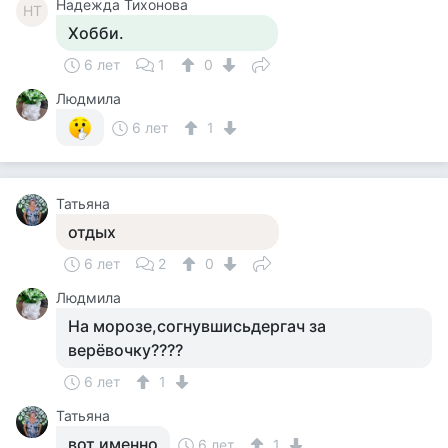
Надежда Тихонова
НТ
Хобби.
6 лет
1
0
Людмила
6 лет
1
Татьяна
отдых
6 лет
2
0
Людмила
На морозе,согнувшисьдергач за
верёвочку????
6 лет
1
Татьяна
вот именно
6 лет
1