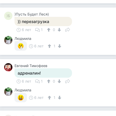
)Пусть Будет Леся)
)Б
)) перезагрузка
6 лет
1
0
Людмила
6 лет
1
Евгений Тимофеев
адреналин!
6 лет
1
0
Людмила
6 лет
1