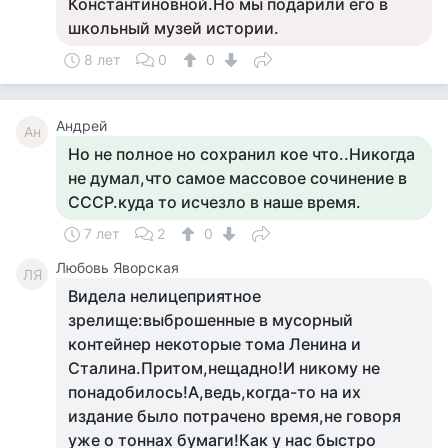
Константиновной.Но мы подарили его в
школьный музей истории.
8 лет
0
0
Андрей
Ан
Но не полное но сохранил кое что..Никогда
не думал,что самое массовое сочинение в
СССР.куда то исчезло в наше время.
7 лет
2
0
Любовь Яворская
ЛЯ
Видела нелицеприятное
зрелище:выброшенные в мусорный
контейнер некоторые тома Ленина и
Сталина.Притом,нещадно!И никому не
понадобилось!А,ведь,когда-то на их
издание было потрачено время,не говоря
уже о тоннах бумаги!Как у нас быстро