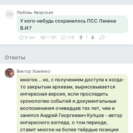
Любовь Яворская
ЛЯ
У кого-нибудь сохранилось ПСС Ленина
В.И.?
8 лет
1 181
118
1
Ответы
Виктор Хоменко
многое... но, с получением доступа к когда-
то закрытым архивам, вырисовывается
интересная версия, если проследить
хронологию событий и документальные
воспоминания очевидцев тех лет, чем и
занялся Андрей Георгиевич Купцов - автор
интересного взгляда, о том периоде,
ставит многое на более твёрдые позиции