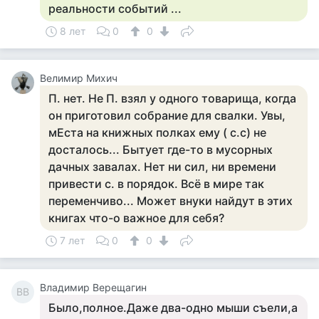
реальности событий ...
8 лет
0
0
Велимир Михич
П. нет. Не П. взял у одного товарища, когда
он приготовил собрание для свалки. Увы,
мЕста на книжных полках ему ( с.с) не
досталось... Бытует где-то в мусорных
дачных завалах. Нет ни сил, ни времени
привести с. в порядок. Всё в мире так
переменчиво... Может внуки найдут в этих
книгах что-о важное для себя?
7 лет
0
0
Владимир Верещагин
ВВ
Было,полное.Даже два-одно мыши съели,а