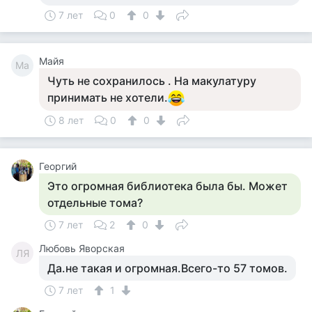
7 лет
0
0
Майя
Ма
Чуть не сохранилось . На макулатуру
принимать не хотели.
8 лет
0
0
Георгий
Это огромная библиотека была бы. Может
отдельные тома?
7 лет
2
0
Любовь Яворская
ЛЯ
Да.не такая и огромная.Всего-то 57 томов.
7 лет
1