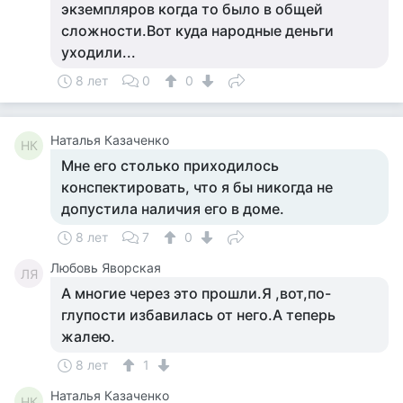
экземпляров когда то было в общей
сложности.Вот куда народные деньги
уходили...
8 лет
0
0
Наталья Казаченко
НК
Мне его столько приходилось
конспектировать, что я бы никогда не
допустила наличия его в доме.
8 лет
7
0
Любовь Яворская
ЛЯ
А многие через это прошли.Я ,вот,по-
глупости избавилась от него.А теперь
жалею.
8 лет
1
Наталья Казаченко
НК