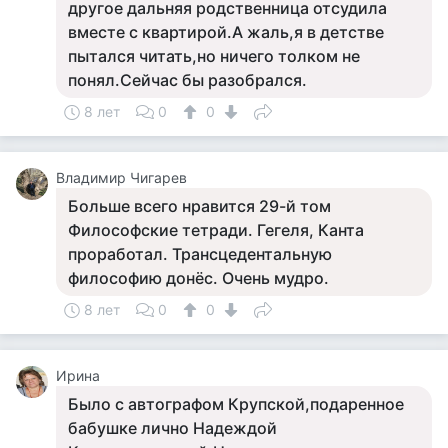
другое дальняя родственница отсудила
вместе с квартирой.А жаль,я в детстве
пытался читать,но ничего толком не
понял.Сейчас бы разобрался.
8 лет
0
0
Владимир Чигарев
Больше всего нравится 29-й том
Философские тетради. Гегеля, Канта
проработал. Трансцедентальную
философию донёс. Очень мудро.
8 лет
0
0
Ирина
Было с автографом Крупской,подаренное
бабушке лично Надеждой