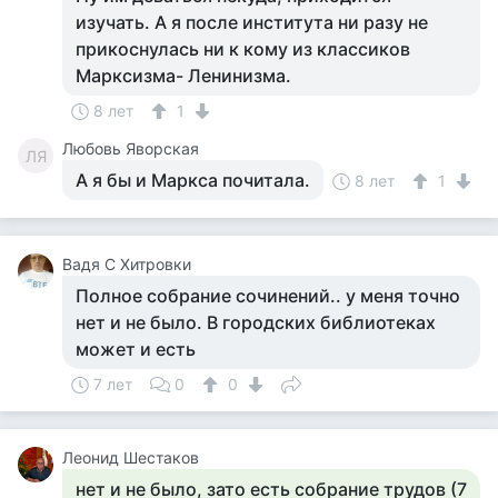
изучать. А я после института ни разу не
прикоснулась ни к кому из классиков
Марксизма- Ленинизма.
8 лет
1
Любовь Яворская
ЛЯ
А я бы и Маркса почитала.
8 лет
1
Вадя С Хитровки
Полное собрание сочинений.. у меня точно
нет и не было. В городских библиотеках
может и есть
7 лет
0
0
Леонид Шестаков
нет и не было, зато есть собрание трудов (7