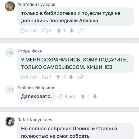
Анатолий Гусаров
только в библиотеках и то,если туда не
добрались последыши Алкаша
8 лет
0
0
Игорь Фока
ИФ
У МЕНЯ СОХРАНИЛИСЬ. КОМУ ПОДАРИТЬ,
ТОЛЬКО САМОВЫВОЗОМ. КИШИНЕВ.
8 лет
1
0
Любовь Яворская
ЛЯ
Далековато.
8 лет
1
Rafail Kanyukaev
Не полное собрание Ленина и Сталина,
полностью не смог собрать