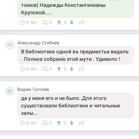
томов) Надежды Константиновны
Крупской....
8 лет
0
0
Александр Сгибнев
АС
В библиотеке одной въ предместье виделъ
. Полное собранiе этой мути . Удивило !
8 лет
0
0
Вадим Гоголев
ВГ
да у меня его и не было..Для этого
существовали библиотеки и читальные
залы...
8 лет
0
0