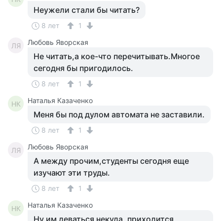
Неужели стали бы читать?
8 лет
1
Любовь Яворская
ЛЯ
Не читать,а кое-что перечитывать.Многое
сегодня бы пригодилось.
8 лет
1
Наталья Казаченко
НК
Меня бы под дулом автомата не заставили.
8 лет
1
Любовь Яворская
ЛЯ
А между прочим,студенты сегодня еще
изучают эти труды.
8 лет
1
Наталья Казаченко
НК
Ну им деваться некуда, приходится