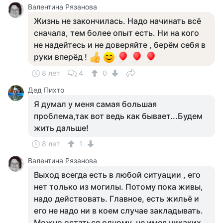
Валентина Рязанова
Жизнь не закончилась. Надо начинать всё
сначала, тем более опыт есть. Ни на кого
не надейтесь и не доверяйте , берём себя в
руки вперёд !
8 лет
4
0
Дед Пихто
Я думал у меня самая большая
проблема,так вот ведь как бывает...Будем
жить дальше!
8 лет
1
Валентина Рязанова
Выход всегда есть в любой ситуации , его
нет только из могилы. Потому пока живы,
надо действовать. Главное, есть жильё и
его не надо ни в коем случае закладывать.
Можно остаться одному, не имея никаких