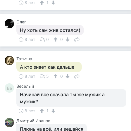
8 лет
1
Олег
Ну хоть сам жив остался)
8 лет
0
0
Татьяна
А кто знает как дальше
8 лет
5
0
Веселый
Ве
Начинай все сначала ты же мужик а
мужик?
8 лет
1
Дмитрий Иванов
Плюнь на всё, или вешайся