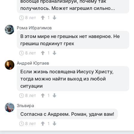
вообще проанализируй, почему так
получилось. Может нагрешил сильно...
8 лет
1
Рома Ибрагимов
В этом мире не грешных нет наверное. Не
грешиш подкинут грех
8 лет
1
Андрей Юртаев
Если жизнь посвящена Иисусу Христу,
тогда можно найти выход из любой
ситуации
8 лет
1
Эльвира
Согласна с Андреем. Роман, удачи вам!
8 лет
1