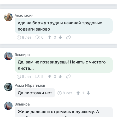
Анастасия
иди на биржу труда и начинай трудовые
подвиги заново
8 лет
0
0
Эльвира
Да, вам не позавидуешь! Начать с чистого
листа...
8 лет
5
0
Рома Ибрагимов
Да листочки нет
8 лет
1
Эльвира
Живи дальше и стремись к лучшему. А