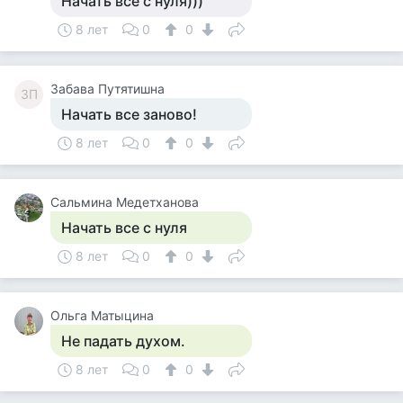
Начать все с нуля)))
8 лет
0
0
Забава Путятишна
ЗП
Начать все заново!
8 лет
0
0
Сальмина Медетханова
Начать все с нуля
8 лет
0
0
Ольга Матыцина
Не падать духом.
8 лет
0
0