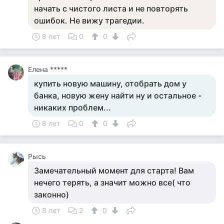
начать с чистого листа и не повторять
ошибок. Не вижу трагедии.
8 лет
0
0
Елена *****
купить новую машину, отобрать дом у
банка, новую жену найти ну и остальное -
никаких проблем...
8 лет
0
0
Рысь
Замечательный момент для старта! Вам
нечего терять, а значит можно все( что
законно)
8 лет
2
0