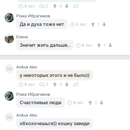
8 лет
2
0
Рома Ибрагимов
Да и духа тоже нет
8 лет
1
Елена
Значит жить дальше..
8 лет
1
Алёна Alex
АA
у некоторых этого и не было))
8 лет
2
0
Рома Ибрагимов
Счастливые люди
8 лет
1
Алёна Alex
АA
обхохочешься)) кошку заведи