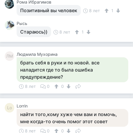
Рома Ибрагимов
Позитивный вы человек
8 лет
1
Рысь
Стараюсь))
8 лет
1
Людмила Мухорина
ЛМ
брать себя в руки и по новой. все
наладится где то была ошибка
предупреждение?
8 лет
0
0
Lorrin
Lo
найти того,кому хуже чем вам и помочь,
мне когда-то очень помог этот совет
8 лет
0
0