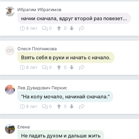
Ибрагим Ибрагимов
начни сначала, вдруг второй раз повезет...
8 лет
0
0
Олеся Плотникова
ОП
Взять себя в руки и начать с начало.
8 лет
0
0
Лев Дувидович Перкис
"На колу мочало, начинай сначала."
8 лет
0
0
Елена
Не падать духом и дальше жить