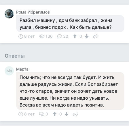
Рома Ибрагимов
Разбил машину , дом банк забрал , жена
ушла , бизнес подох . Как быть дальше?
8 лет
136
30
0
Ответы
Марта
Ма
Помнить; что не всегда так будет. И жить
дальше радуясь жизни. Если Бог забирает
что-то старое, значит он хочет дать новое
еще лучшее. Ни когда не надо унывать.
Всегда во всем надо видеть позитив.
8 лет
0
0