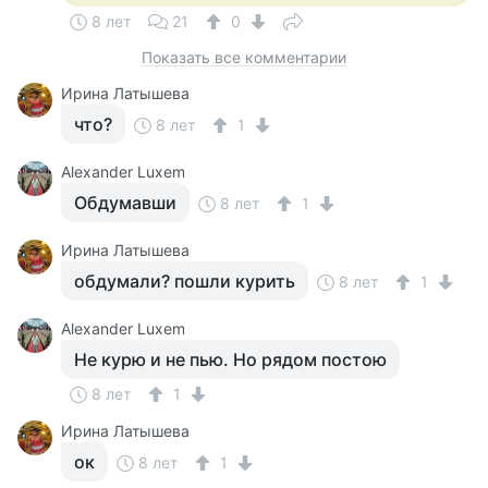
8 лет
21
0
Показать все комментарии
Ирина Латышева
что?
8 лет
1
Alexander Luxem
Обдумавши
8 лет
1
Ирина Латышева
обдумали? пошли курить
8 лет
1
Alexander Luxem
Не курю и не пью. Но рядом постою
8 лет
1
Ирина Латышева
ок
8 лет
1