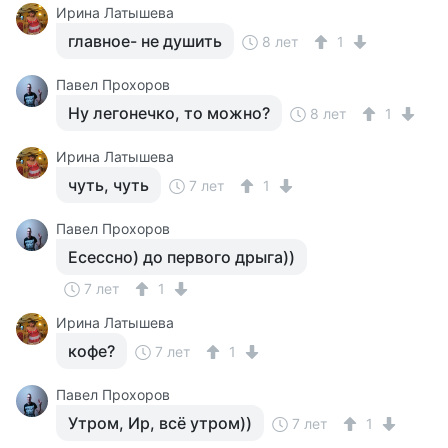
Ирина Латышева
главное- не душить
8 лет
1
Павел Прохоров
Ну легонечко, то можно?
8 лет
1
Ирина Латышева
чуть, чуть
7 лет
1
Павел Прохоров
Есессно) до первого дрыга))
7 лет
1
Ирина Латышева
кофе?
7 лет
1
Павел Прохоров
Утром, Ир, всё утром))
7 лет
1