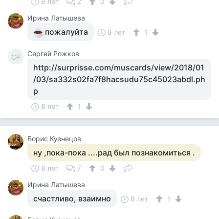
8 лет
2
0
Ирина Латышева
пожалуйта
8 лет
1
Сергей Рожков
СР
http://surprisse.com/muscards/view/2018/01
/03/sa332s02fa7f8hacsudu75c45023abdl.ph
p
8 лет
1
Борис Кузнецов
ну ,пока-пока ....рад был познакомиться .
8 лет
7
0
Ирина Латышева
счастливо, взаимно
8 лет
1