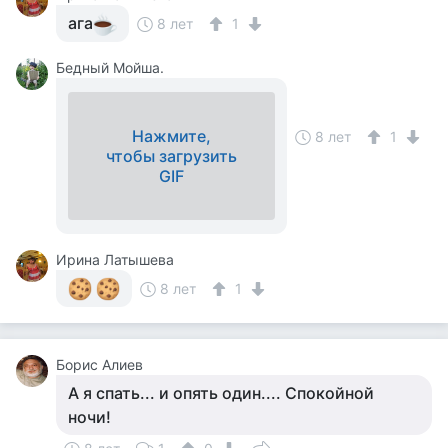
ага
8 лет
1
Бедный Мойша.
Нажмите,
8 лет
1
чтобы загрузить
GIF
Ирина Латышева
8 лет
1
Борис Алиев
А я спать... и опять один.... Спокойной
ночи!