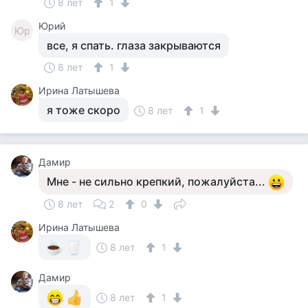
8 лет
1
Юрий
Юр
все, я спать. глаза закрываются
8 лет
1
Ирина Латышева
я тоже скоро
8 лет
1
Дамир
Мне - не сильно крепкий, пожалуйста...
8 лет
2
0
Ирина Латышева
8 лет
1
Дамир
8 лет
1