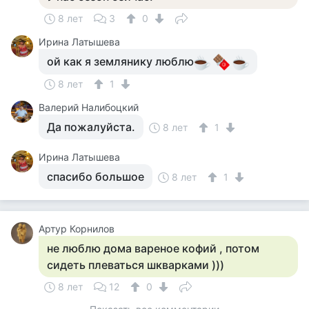
8 лет
3
0
Ирина Латышева
ой как я землянику люблю
8 лет
1
Валерий Налибоцкий
Да пожалуйста.
8 лет
1
Ирина Латышева
спасибо большое
8 лет
1
Артур Корнилов
не люблю дома вареное кофий , потом
сидеть плеваться шкварками )))
8 лет
12
0