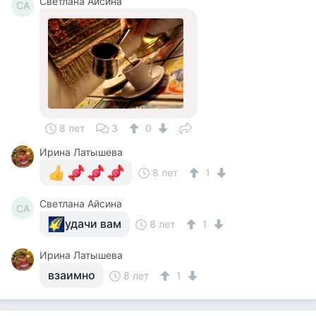
Светлана Айсина
СА
8 лет
3
0
Ирина Латышева
8 лет
1
Светлана Айсина
СА
удачи вам
8 лет
1
Ирина Латышева
взаимно
8 лет
1