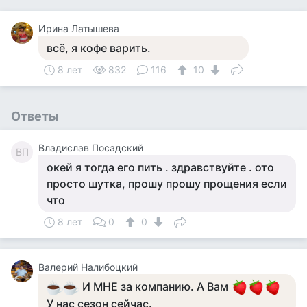
Ирина Латышева
всё, я кофе варить.
8 лет
832
116
10
Ответы
Владислав Посадский
ВП
окей я тогда его пить . здравствуйте . ото
просто шутка, прошу прошу прощения если
что
8 лет
0
0
Валерий Налибоцкий
И МНЕ за компанию. А Вам
У нас сезон сейчас.