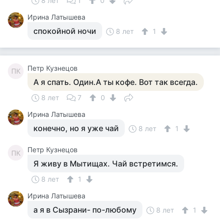
8 лет
1
0
Ирина Латышева
спокойной ночи
8 лет
1
Петр Кузнецов
ПК
А я спать. Один.А ты кофе. Вот так всегда.
8 лет
7
0
Ирина Латышева
конечно, но я уже чай
8 лет
1
Петр Кузнецов
ПК
Я живу в Мытищах. Чай встретимся.
8 лет
1
Ирина Латышева
а я в Сызрани- по-любому
8 лет
1