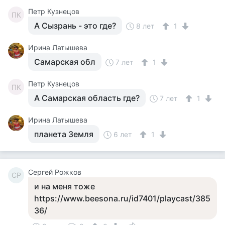
Петр Кузнецов
ПК
А Сызрань - это где?
8 лет
1
Ирина Латышева
Самарская обл
7 лет
1
Петр Кузнецов
ПК
А Самарская область где?
7 лет
1
Ирина Латышева
планета Земля
6 лет
1
Сергей Рожков
СР
и на меня тоже
https://www.beesona.ru/id7401/playcast/385
36/