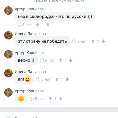
Показать все комментарии
Артур Корнилов
нее в сковородке -это по русски )))
8 лет
1
Ирина Латышева
эту страну не победить
8 лет
1
Артур Корнилов
верно ))
8 лет
1
Ирина Латышева
ага
8 лет
1
Артур Корнилов
8 лет
1