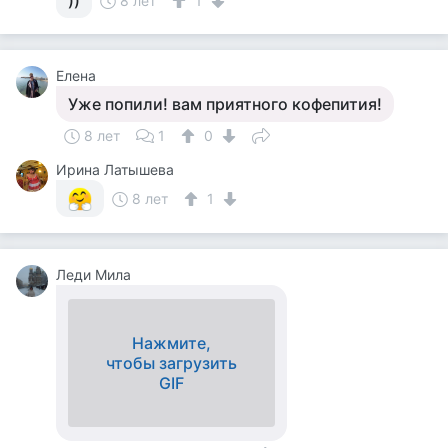
))
8 лет
1
Елена
Уже попили! вам приятного кофепития!
8 лет
1
0
Ирина Латышева
8 лет
1
Леди Мила
Нажмите,
чтобы загрузить
GIF