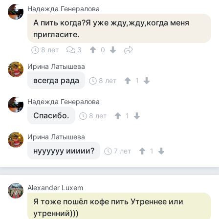
Надежда Генералова
А пить когда?Я уже жду,жду,когда меня
пригласите.
8 лет
3
0
Ирина Латышева
всегда рада
8 лет
1
Надежда Генералова
Спасибо.
8 лет
1
Ирина Латышева
нуууууу иииии?
7 лет
1
Alexander Luxem
Я тоже пошёл кофе пить Утреннее или
утренний)))