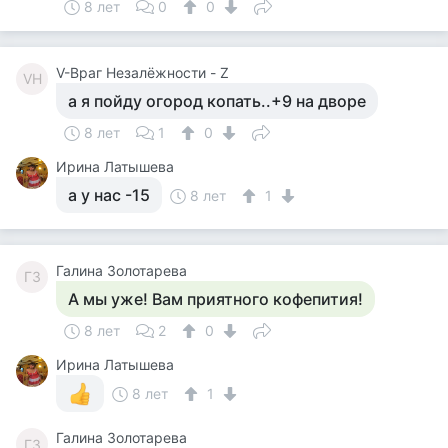
8 лет
0
0
V-Враг Незалёжности - Z
VН
а я пойду огород копать..+9 на дворе
8 лет
1
0
Ирина Латышева
а у нас -15
8 лет
1
Галина Золотарева
ГЗ
А мы уже! Вам приятного кофепития!
8 лет
2
0
Ирина Латышева
8 лет
1
Галина Золотарева
ГЗ