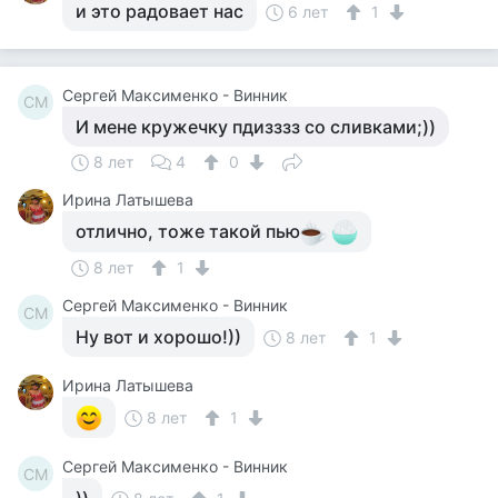
и это радовает нас
6 лет
1
Сергей Максименко - Винник
СМ
И мене кружечку пдизззз со сливками;))
8 лет
4
0
Ирина Латышева
отлично, тоже такой пью
8 лет
1
Сергей Максименко - Винник
СМ
Ну вот и хорошо!))
8 лет
1
Ирина Латышева
8 лет
1
Сергей Максименко - Винник
СМ