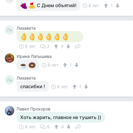
С Днем объятий!
8 лет
1
Лизавета
Ли
8 лет
2
0
Ирина Латышева
8 лет
1
Лизавета
Ли
спасибки !
8 лет
1
Павел Прохоров
Хоть жарить, главное не тушить ))
8 лет
6
0