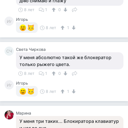
дню снимаю и глажу
8 лет
1
0
Игорь
Иг
8 лет
1
Света Чиркова
СЧ
У меня абсолютно такой же блокератор
только рыжего цвета.
8 лет
1
0
Игорь
Иг
8 лет
1
Марина
У меня три таких... Блокиратора клавиатур