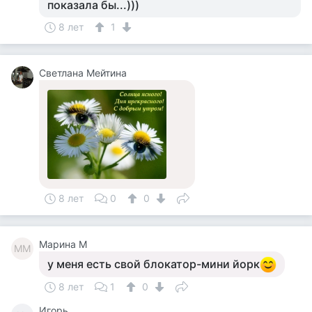
показала бы...)))
8 лет
1
Светлана Мейтина
8 лет
0
0
Марина М
ММ
у меня есть свой блокатор-мини йорк
8 лет
1
0
Игорь