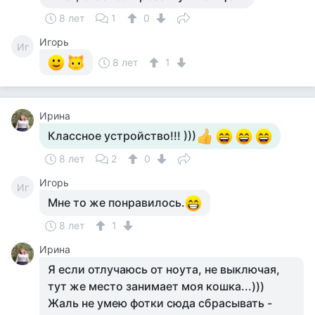
8 лет
1
0
Игорь
Иг
8 лет
1
Ирина
Классное устройство!!! )))
8 лет
2
0
Игорь
Иг
Мне то же понравилось.
8 лет
1
Ирина
Я если отлучаюсь от ноута, не выключая,
тут же место занимает моя кошка...)))
Жаль не умею фотки сюда сбрасывать -