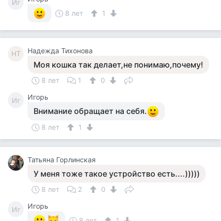
Иг
8 лет
1
Надежда Тихонова
НТ
Моя кошка так делает,не понимаю,почему!
8 лет
1
0
Игорь
Иг
Внимание обращает на себя.
8 лет
1
Татьяна Горлинская
У меня тоже такое устройство есть....)))))
8 лет
2
0
Игорь
Иг
8 лет
1