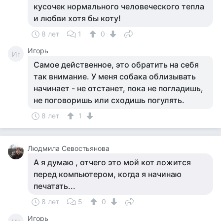
кусочек нормального человеческого тепла
и любви хотя бы коту!
8 лет
1
0
Игорь
Иг
Самое действенное, это обратить на себя
так внимание. У меня собака облизывать
начинает - не отстанет, пока не погладишь,
не поговоришь или сходишь погулять.
8 лет
1
Людмила Севостьянова
А я думаю , отчего это мой кот ложится
перед компьютером, когда я начинаю
печатать...
8 лет
5
0
Игорь