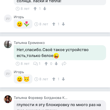
солнца. ласки и тепла!
8 лет
1
Игорь
Иг
8 лет
1
Татьяна Еременко
Нет,спасибо.Своё такое устройство
есть,только белое
8 лет
1
0
Игорь
Иг
8 лет
1
Татьяна Форевер Богданова Картина Дали Пять Минут До Пробуждения Или Кормежки Кошек
глупости я эту блокировку по много раз на