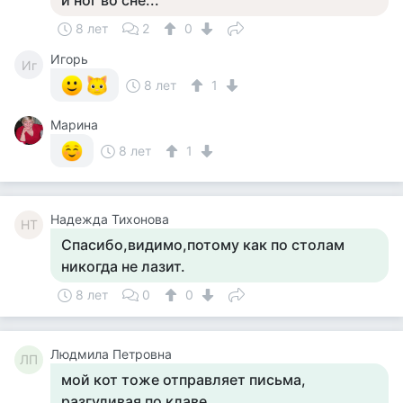
и ног во сне...
8 лет
2
0
Игорь
Иг
8 лет
1
Марина
8 лет
1
Надежда Тихонова
НТ
Спасибо,видимо,потому как по столам
никогда не лазит.
8 лет
0
0
Людмила Петровна
ЛП
мой кот тоже отправляет письма,
разгуливая по клаве.