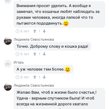
Иг
Внимания просит уделить. А вообще я
замечал, что кошачьи любят наблюдать за
руками человека, иногда лапкой что то
пытаются пододвинуть.
8 лет
1
Людмила Севостьянова
Точно. Доброму слову и кошка рада!
8 лет
1
Игорь
Иг
А уж человек тем более.
8 лет
1
Людмила Севостьянова
Желаю Вам, чтоб в жизни было счастье,!
Удача - верным спутником была! И чтоб
всегда на жизненной дороге хватало