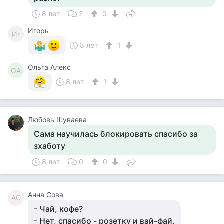
8 лет
2
0
Игорь
Иг
8 лет
1
Ольга Алекс
ОА
8 лет
1
Любовь Шуваева
Сама научилась блокировать спасибо за
зхаботу
8 лет
0
0
Анна Сова
АС
- Чай, кофе?
- Нет, спасибо - розетку и вай-фай.