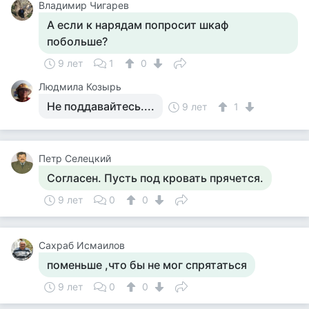
Владимир Чигарев
А если к нарядам попросит шкаф
побольше?
9 лет
1
0
Людмила Козырь
Не поддавайтесь....
9 лет
1
Петр Селецкий
Согласен. Пусть под кровать прячется.
9 лет
0
0
Сахраб Исмаилов
поменьше ,что бы не мог спрятаться
9 лет
0
0