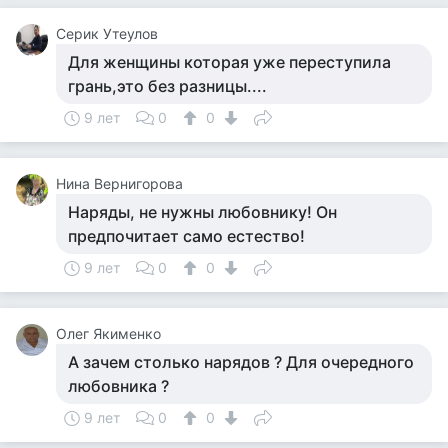
Серик Утеулов
Для женщины которая уже переступила
грань,это без разницы....
9 лет
0
0
Нина Вернигорова
Наряды, не нужны любовнику! Он
предпочитает само естество!
9 лет
0
0
Олег Якименко
А зачем столько нарядов ? Для очередного
любовника ?
9 лет
0
0