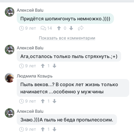
Алексей Balu
Придётся шопингонуть немножко.))))
9 лет
14
0
Показать все комментарии
Алексей Balu
Ага,осталось только пыль стряхнуть.;+)
9 лет
1
Людмила Козырь
Пыль веков...? В сорок лет жизнь только
начинается ...особенно у мужчины
9 лет
1
Алексей Balu
Знаю.)))А пыль не беда пропылесосим.
9 лет
1