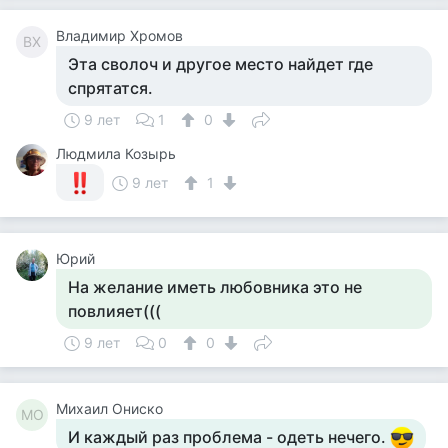
Владимир Хромов
ВХ
Эта сволоч и другое место найдет где
спрятатся.
9 лет
1
0
Людмила Козырь
9 лет
1
Юрий
На желание иметь любовника это не
повлияет(((
9 лет
0
0
Михаил Ониско
МО
И каждый раз проблема - одеть нечего.