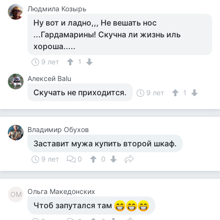
Людмила Козырь
Ну вот и ладно,,, Не вешать нос
...Гардамарины! Скучна ли жизнь иль
хороша.....
9 лет
1
Алексей Balu
Скучать не приходится.
9 лет
1
Владимир Обухов
Заставит мужа купить второй шкаф.
9 лет
0
0
Ольга Македонских
ОМ
Чтоб запутался там