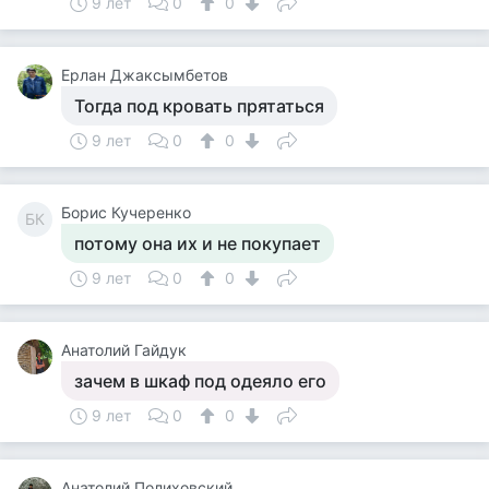
9 лет
0
0
Ерлан Джаксымбетов
Тогда под кровать прятаться
9 лет
0
0
Борис Кучеренко
БК
потому она их и не покупает
9 лет
0
0
Анатолий Гайдук
зачем в шкаф под одеяло его
9 лет
0
0
Анатолий Полиховский