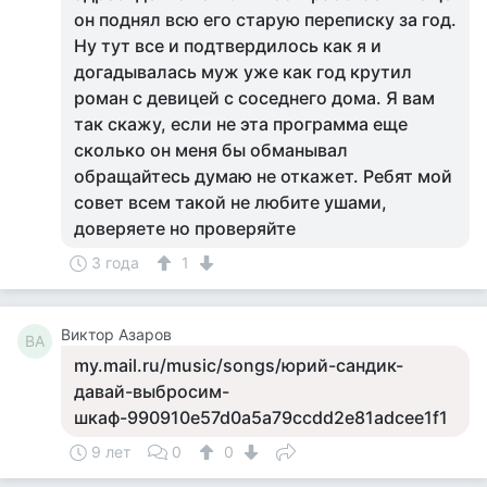
он поднял всю его старую переписку за год.
Ну тут все и подтвердилось как я и
догадывалась муж уже как год крутил
роман с девицей с соседнего дома. Я вам
так скажу, если не эта программа еще
сколько он меня бы обманывал
обращайтесь думаю не откажет. Ребят мой
совет всем такой не любите ушами,
доверяете но проверяйте
3 года
1
Виктор Азаров
ВА
my.mail.ru/music/songs/юрий-сандик-
давай-выбросим-
шкаф-990910e57d0a5a79ccdd2e81adcee1f1
9 лет
0
0