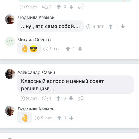
9 лет
2
0
Людмила Козырь
...ну , это само собой....
9 лет
1
Михаил Ониско
МО
9 лет
1
Александр Савич
Классный вопрос и ценный совет
ревнивцам!...
9 лет
1
0
Людмила Козырь
9 лет
1