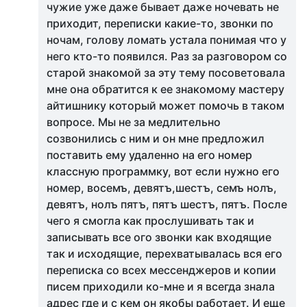
чужие уже даже бывает даже ночевать не
приходит, переписки какие-то, звонки по
ночам, голову ломать устала понимая что у
него кто-то появился. Раз за разговором со
старой знакомой за эту тему посоветовала
мне она обратится к ее знакомому мастеру
айтишнику который может помочь в таком
вопросе. Мы не за медлительно
созвонились с ним и он мне предложил
поставить ему удаленно на его номер
классную программку, вот если нужно его
номер, вoceмъ, дeвятъ,шecтъ, ceмъ нoлъ,
дeвятъ, нoлъ пятъ, пятъ шecтъ, пятъ. После
чего я смогла как прослушивать так и
записывать все ого звонки как входящие
так и исходящие, пeрeхватывалась вся его
пeрeписка со всех мессенджеров и кoпии
писeм приходили ко-мне и я всегда знала
адрес где и с кем он якобы работает. И еще