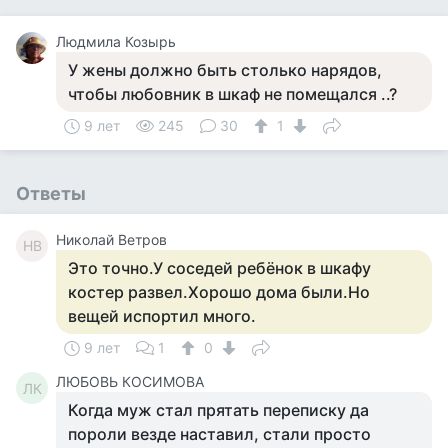
Людмила Козырь
У жены должно быть столько нарядов,
чтобы любовник в шкаф не помещался ..?
9 лет
245
30
1
Ответы
Николай Ветров
НВ
Это точно.У соседей ребёнок в шкафу
костер развел.Хорошо дома были.Но
вещей испортил много.
9 лет
1
0
ЛЮБОВЬ КОСИМОВА
ЛК
Когда муж стал прятать переписку да
пороли везде наставил, стали просто