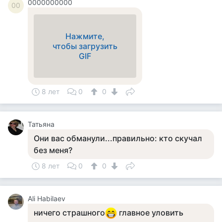
0000000000
00
Нажмите,
чтобы загрузить
GIF
8 лет
0
0
Татьяна
Они вас обманули...правильно: кто скучал
без меня?
8 лет
0
0
Ali Habilaev
ничего страшного
главное уловить