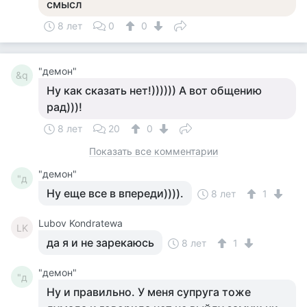
смысл
8 лет
0
0
"демон"
&q
Ну как сказать нет!)))))) А вот общению
рад)))!
8 лет
20
0
Показать все комментарии
"демон"
"д
Ну еще все в впереди)))).
8 лет
1
Lubov Kondratewa
LK
да я и не зарекаюсь
8 лет
1
"демон"
"д
Ну и правильно. У меня супруга тоже