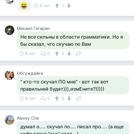
8 лет
1
Михаил Гагарин
Не все сильны в области грамматики. Но я
бы сказал, что скучаю по Вам
8 лет
0
0
Обсуждайка
" кто-то скучал ПО мне" - вот так вот
правильней будет))),измЕните?)))))
8 лет
0
0
Alexey Che
думал о.... скучал по.... писал про.... (а еще
кофе вдруг "оно" стал...)