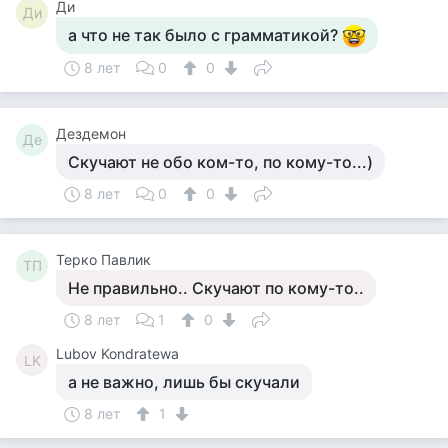
Ди
Ди
а что не так было с грамматикой?
8 лет
0
0
Дездемон
Де
Скучают не обо ком-то, по кому-то...)
8 лет
0
0
Терко Павлик
ТП
Не правильно.. Скучают по кому-то..
8 лет
1
0
Lubov Kondratewa
LK
а не важно, лишь бы скучали
8 лет
1