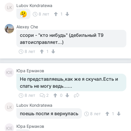
Lubov Kondratewa
LK
8 лет
1
Alexey Che
ссори - "кто нибудь" (дебильный Т9
автоисправляет...)
8 лет
1
Юра Ермаков
ЮЕ
Не представляешь,как же я скучал.Есть и
спать не могу ведь......
8 лет
2
0
Lubov Kondratewa
LK
поешь поспи я вернулась
8 лет
1
Юра Ермаков
ЮЕ