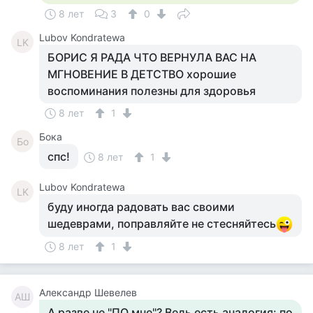
8 лет
3
0
Lubov Kondratewa
LK
БОРИС Я РАДА ЧТО ВЕРНУЛА ВАС НА
МГНОВЕНИЕ В ДЕТСТВО хорошие
воспоминания полезны для здоровья
8 лет
1
Бока
Бо
cпс!
8 лет
1
Lubov Kondratewa
LK
буду иногда радовать вас своими
шедеврами, поправляйте не стесняйтесь
8 лет
1
Александр Шевелев
АШ
А разве не "ПО мне"? Ведь есть аналогия: по