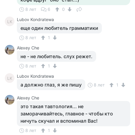
8 лет
6
0
Lubov Kondratewa
LK
еще один любитель грамматики
8 лет
1
Alexey Che
не - не любитель. слух режет.
8 лет
1
Lubov Kondratewa
LK
а должно глаз, я же пишу
8 лет
1
Alexey Che
это такая тавтология... не
заморачивайтесь, главное - чтобы кто
ничуть скучал и вспоминал Вас!
8 лет
1