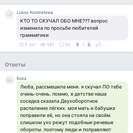
Lubov Kondratewa
LK
КТО ТО СКУЧАЛ ОБО МНЕ??? вопрос
изменила по просьбе любителей
грамматики
8 лет
587
65
1
Ответы
Бока
Бо
Люба, рассмешила меня. я скучал ПО тебе
очень-очень. помню, в детстве наша
соседка сказала Двухоборотное
распаление лёгких. моя мать и бабушка
поправили её, но она стояла на своём.
слишком ухо режут подобные речевые
обороты. поэтому люди и поправляют