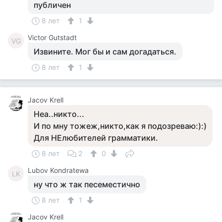
публичен
8 лет
1
Victor Gutstadt
VG
Извините. Мог бы и сам догадаться.
8 лет
1
Jacov Krell
Неа..никто...
И по мну тожеж,никто,как я подозреваю:):)
Для НЕлюбителей грамматики.
8 лет
2
0
Lubov Kondratewa
LK
ну что ж так песеместично
8 лет
1
Jacov Krell