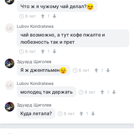
Что ж я чужому чай делал?
8 лет
1
Lubov Kondratewa
LK
чай возможно, а тут кофе пжалте и
любезность так и прет
8 лет
1
Эдуард Щиголев
Я ж джентльмен
8 лет
1
Lubov Kondratewa
LK
молодец так держать
8 лет
1
Эдуард Щиголев
Куда летала?
8 лет
1