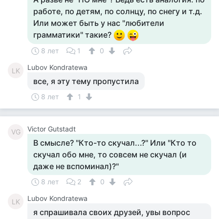
работе, по детям, по солнцу, по снегу и т.д.
Или может быть у нас "любители
грамматики" такие?
8 лет
1
0
Lubov Kondratewa
LK
все, я эту тему пропустила
8 лет
1
Victor Gutstadt
VG
В смысле? "Кто-то скучал...?" Или "Кто то
скучал обо мне, то совсем не скучал (и
даже не вспоминал)?"
8 лет
2
0
Lubov Kondratewa
LK
я спрашивала своих друзей, увы вопрос