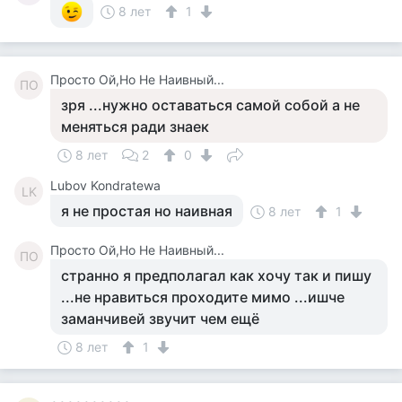
8 лет
1
Просто Ой,Но Не Наивный...
ПО
зря ...нужно оставаться самой собой а не
меняться ради знаек
8 лет
2
0
Lubov Kondratewa
LK
я не простая но наивная
8 лет
1
Просто Ой,Но Не Наивный...
ПО
странно я предполагал как хочу так и пишу
...не нравиться проходите мимо ...ишче
заманчивей звучит чем ещё
8 лет
1