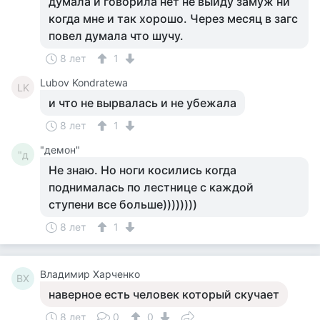
думала и говорила нет не выйду замуж ни
когда мне и так хорошо. Через месяц в загс
повел думала что шучу.
8 лет
1
Lubov Kondratewa
LK
и что не вырвалась и не убежала
8 лет
1
"демон"
"д
Не знаю. Но ноги косились когда
поднималась по лестнице с каждой
ступени все больше))))))))
8 лет
1
Владимир Харченко
ВХ
наверное есть человек который скучает
8 лет
0
0