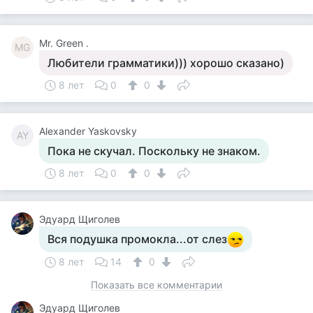
Mr. Green .
MG
Любители грамматики))) хорошо сказано)
8 лет
0
0
Alexander Yaskovsky
AY
Пока не скучал. Поскольку не знаком.
8 лет
0
0
Эдуард Щиголев
Вся подушка промокла...от слез
8 лет
14
0
Показать все комментарии
Эдуард Щиголев