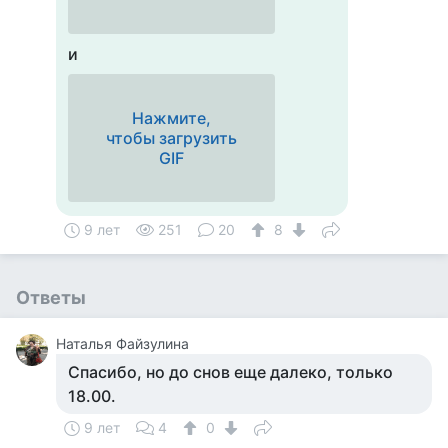
и
Нажмите,
чтобы загрузить
GIF
9 лет
251
20
8
Ответы
Наталья Файзулина
Спасибо, но до снов еще далеко, только
18.00.
9 лет
4
0