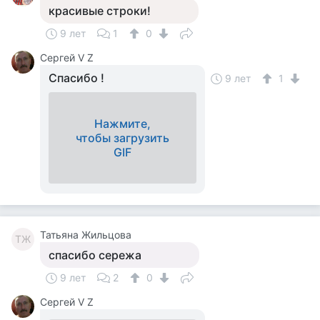
красивые строки!
9 лет
1
0
Сергей V Z
Спасибо !
9 лет
1
Нажмите,
чтобы загрузить
GIF
Татьяна Жильцова
ТЖ
спасибо сережа
9 лет
2
0
Сергей V Z