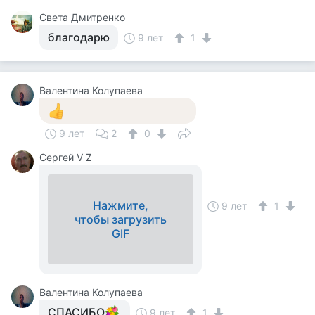
Света Дмитренко
благодарю
9 лет
1
Валентина Колупаева
9 лет
2
0
Сергей V Z
Нажмите,
9 лет
1
чтобы загрузить
GIF
Валентина Колупаева
СПАСИБО
9 лет
1