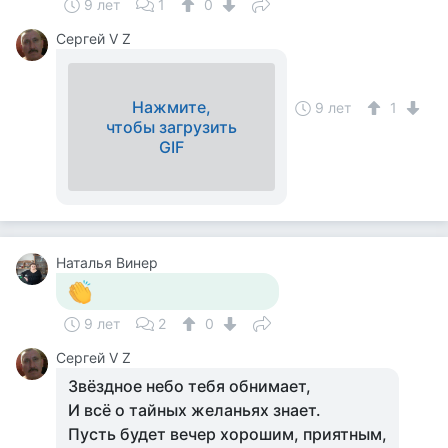
9 лет
1
0
Сергей V Z
Нажмите,
9 лет
1
чтобы загрузить
GIF
Наталья Винер
9 лет
2
0
Сергей V Z
Звёздное небо тебя обнимает,
И всё о тайных желаньях знает.
Пусть будет вечер хорошим, приятным,