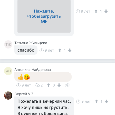
Нажмите,
9 лет
1
чтобы загрузить
GIF
Татьяна Жильцова
ТЖ
спасибо
9 лет
1
Антонина Найденова
АН
9 лет
2
0
Сергей V Z
Пожелать в вечерний час,
9 лет
1
Я хочу лишь не грустить,
В руки взять бокал вина,