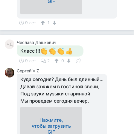
GIF
9 лет
1
Чеслава Дашкевич
ЧД
Класс !!!
9 лет
2
0
Сергей V Z
Куда сегодня? День был длинный…
Давай зажжем в гостиной свечи,
Под звуки музыки старинной
Мы проведем сегодня вечер.
Нажмите,
чтобы загрузить
GIF