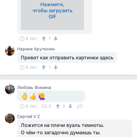
Нажмите,
чтобы загрузить
GIF
9 лет
1
Нарине Арутюнян
Привет как отправить картинки здесь
9 лет
1
Любовь Фомина
9 лет
2
0
Сергей V Z
Ложится на плечи вуаль темноты.
О чём-то загадочно думаешь ты.