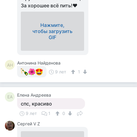
За хорошее всё пить!♥
Нажмите,
чтобы загрузить
GIF
Антонина Найденова
АН
9 лет
1
Елена Андреева
ЕА
спс, красиво
9 лет
1
0
Сергей V Z