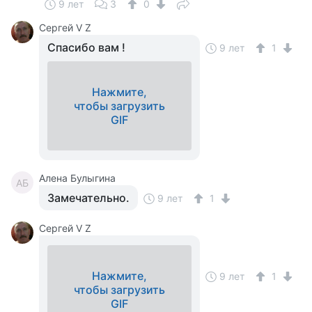
9 лет
3
0
Сергей V Z
Спасибо вам !
9 лет
1
Нажмите,
чтобы загрузить
GIF
Алена Булыгина
АБ
Замечательно.
9 лет
1
Сергей V Z
Нажмите,
9 лет
1
чтобы загрузить
GIF