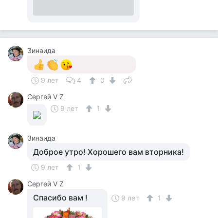
Зинаида
9 лет
4
0
Сергей V Z
9 лет
1
Зинаида
Доброе утро! Хорошего вам вторника!
9 лет
1
Сергей V Z
Спасибо вам !
9 лет
1