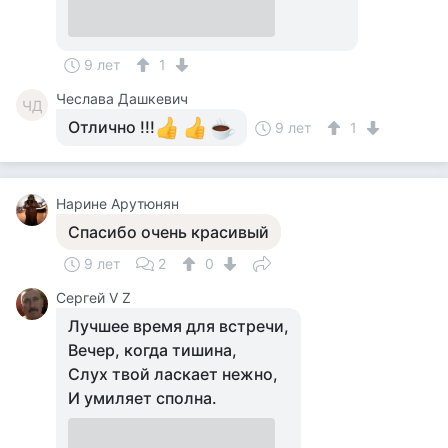
9 лет
1
Чеслава Дашкевич
ЧД
Отлично !!!
9 лет
1
Нарине Арутюнян
Спасибо очень красивый
9 лет
2
0
Сергей V Z
Лучшее время для встречи,
Вечер, когда тишина,
Слух твой ласкает нежно,
И умиляет сполна.