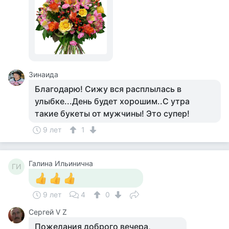
Зинаида
Благодарю! Сижу вся расплылась в
улыбке...День будет хорошим..С утра
такие букеты от мужчины! Это супер!
9 лет
1
Галина Ильинична
ГИ
9 лет
4
0
Сергей V Z
Пожелания доброго вечера,