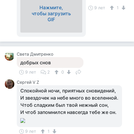
Нажмите,
9 лет
1
чтобы загрузить
GIF
Света Дмитренко
добрых снов
9 лет
2
0
Сергей V Z
Спокойной ночи, приятных сновидений,
И звездочек на небе много во вселенной.
Чтоб сладким был твой нежный сон,
И чтоб запомнился навсегда тебе же он.
9 лет
1