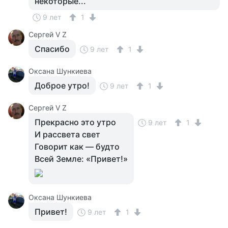
некоторые...
9 лет
1
Сергей V Z
Спасибо
9 лет
1
Оксана Шункиева
Доброе утро!
9 лет
1
Сергей V Z
Прекрасно это утро
9 лет
1
И рассвета свет
Говорит как — будто
Всей Земле: «Привет!»
Оксана Шункиева
Привет!
9 лет
1