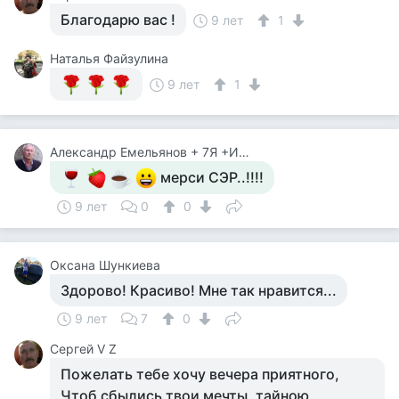
Благодарю вас !
9 лет
1
Наталья Файзулина
9 лет
1
Александр Емельянов + 7Я +Инструктор Туризма
мерси СЭР..!!!!
9 лет
0
0
Оксана Шункиева
Здорово! Красиво! Мне так нравится...
9 лет
7
0
Сергей V Z
Пожелать тебе хочу вечера приятного,
Чтоб сбылись твои мечты, тайною