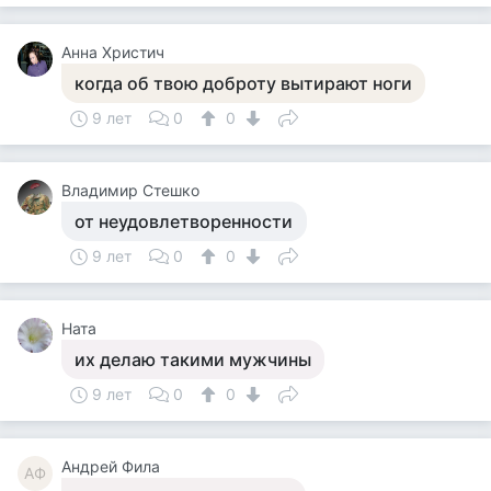
Анна Христич
когда об твою доброту вытирают ноги
9 лет
0
0
Владимир Стешко
от неудовлетворенности
9 лет
0
0
Ната
их делаю такими мужчины
9 лет
0
0
Андрей Фила
АФ