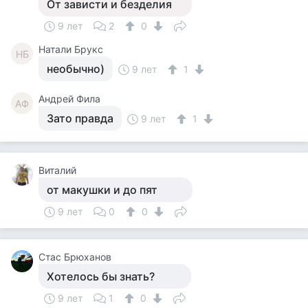
От зависти и безделия
9 лет
2
0
Натали Брукс
НБ
необычно)
9 лет
1
Андрей Фила
АФ
Зато правда
9 лет
1
Виталий
от макушки и до пят
9 лет
0
0
Стас Брюханов
Хотелось бы знать?
9 лет
1
0