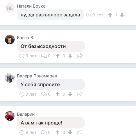
Натали Брукс
НБ
ну, да раз вопрос задала
9 лет
1
Елена В.
От безысходности
9 лет
0
0
Валера Пономарев
У себя спросите
9 лет
0
0
Валерий
А вам так проще!
9 лет
0
0