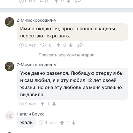
9 лет
0
0
Z-Мимокрокодил-V
Ими рождаются, просто после свадьбы
перестают скрывать.
9 лет
10
0
Показать все комментарии
Z-Мимокрокодил-V
Уже давно развелся. Любящую стерву я бы
и сам любил, я и эту любил 12 лет своей
жизни, но она эту любовь из меня успешно
выдавила.
9 лет
1
Натали Брукс
НБ
жаль
9 лет
1