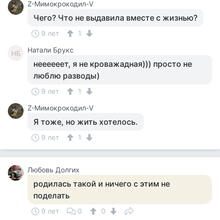
Z-Мимокрокодил-V
Чего? Что не выдавила вместе с жизнью?
9 лет
1
Натали Брукс
НБ
неееееет, я не кроважадная))) просто не
люблю разводы)
9 лет
1
Z-Мимокрокодил-V
Я тоже, но жить хотелось.
9 лет
1
Любовь Долгих
родилась такой и ничего с этим не
поделать
9 лет
0
0