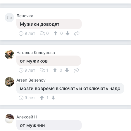
Леночка
Ле
Мужики доводят
9 лет
0
0
Наталья Колоусова
от мужиков
9 лет
1
0
Arsen Beisenov
мозги вовремя включать и отключать надо
9 лет
1
Алексей Н
от мужчин