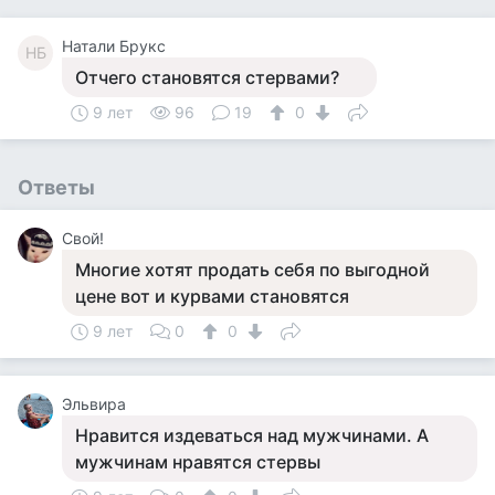
Натали Брукс
НБ
Отчего становятся стервами?
9 лет
96
19
0
Ответы
Свой!
Многие хотят продать себя по выгодной
цене вот и курвами становятся
9 лет
0
0
Эльвира
Нравится издеваться над мужчинами. А
мужчинам нравятся стервы