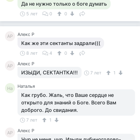
Да не нужно только о боге думать
5 лет
0
0
Алекс Р
АР
Как же эти сектанты задрали(((
8 лет
4
0
Алекс Р
АР
ИЗЫДИ, СЕКТАНТКА!!!
7 лет
1
Наталья
На
Как грубо. Жаль, что Ваше сердце не
открыто для знаний о Боге. Всего Вам
доброго. До свидания.
7 лет
1
Алекс Р
АР
Чур не меня, чур. Изыди дубиноголово-