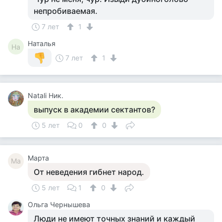
непробиваемая.
7 лет
1
Наталья
На
7 лет
1
Natali Ник.
выпуск в академии сектантов?
5 лет
0
0
Марта
Ма
От неведения гибнет народ.
5 лет
1
0
Ольга Чернышева
Люди не имеют точных знаний и каждый