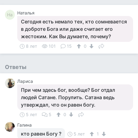
Наталья
На
Сегодня есть немало тех, кто сомневается
в доброте Бога или даже считает его
жестоким. Как Вы думаете, почему?
8 лет
101
15
0
Ответы
Лариса
При чем здесь бог, вообще? Бог отдал
людей Сатане. Порулить. Сатана ведь
утверждал, что он равен богу.
5 лет
5
0
Галина
кто равен Богу ?
5 лет
1