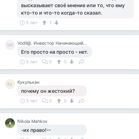
высказывает своё мнение или то, что ему
кто-то и что-то когда-то сказал.
5 лет
1
Vodil@. Инвестор Начинающий. Сырожа.
VИ
Его просто на просто - нет.
5 лет
0
0
Кукулькан
Ку
почему он жестокий?
5 лет
0
0
Nikola Mahkov
-их право!--