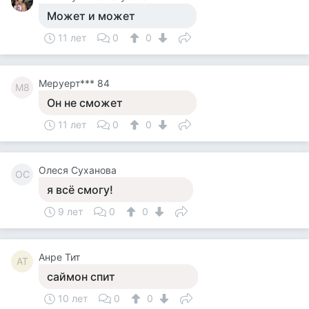
Может и может
11 лет
0
0
Меруерт*** 84
М8
Он не сможет
11 лет
0
0
Олеся Суханова
ОС
я всё смогу!
9 лет
0
0
Анре Тит
АТ
саймон спит
10 лет
0
0