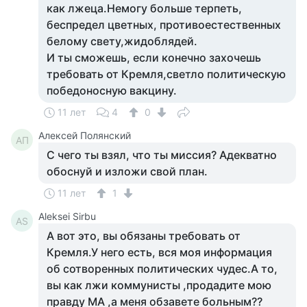
как лжеца.Немогу больше терпеть,
беспредел цветных, противоестественных
белому свету,жидоблядей.
И ты сможешь, если конечно захочешь
требовать от Кремля,светло политическую
победоносную вакцину.
11 лет
4
0
Алексей Полянский
АП
С чего ты взял, что ты миссия? Адекватно
обоснуй и изложи свой план.
11 лет
1
Aleksei Sirbu
AS
А вот это, вы обязаны требовать от
Кремля.У него есть, вся моя информация
об сотворенных политических чудес.А то,
вы как лжи коммунисты ,продадите мою
правду МА ,а меня обзавете больным??