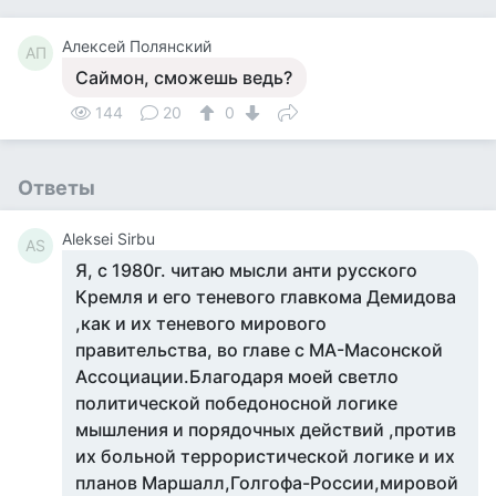
Алексей Полянский
АП
Саймон, сможешь ведь?
144
20
0
Ответы
Aleksei Sirbu
AS
Я, с 1980г. читаю мысли анти русского
Кремля и его теневого главкома Демидова
,как и их теневого мирового
правительства, во главе с МА-Масонской
Ассоциации.Благодаря моей светло
политической победоносной логике
мышления и порядочных действий ,против
их больной террористической логике и их
планов Маршалл,Голгофа-России,мировой