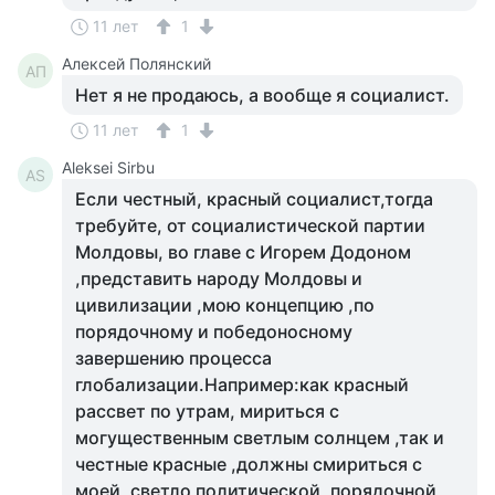
11 лет
1
Алексей Полянский
АП
Нет я не продаюсь, а вообще я социалист.
11 лет
1
Aleksei Sirbu
AS
Если честный, красный социалист,тогда
требуйте, от социалистической партии
Молдовы, во главе с Игорем Додоном
,представить народу Молдовы и
цивилизации ,мою концепцию ,по
порядочному и победоносному
завершению процесса
глобализации.Например:как красный
рассвет по утрам, мириться с
могущественным светлым солнцем ,так и
честные красные ,должны смириться с
моей, светло политической, порядочной