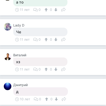
а то
11 лет
0
0
Lady D
Че
11 лет
0
0
Виталий
хз
11 лет
0
0
Дмитрий
д
10 лет
0
0