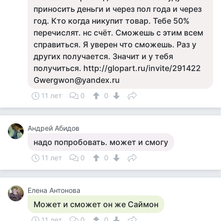
приносить деньги и через пол года и через
год. Кто когда никупит товар. Тебе 50%
перечислят. нс счёт. Сможешь с этим всем
справиться. Я уверен что сможешь. Раз у
других получается. Значит и у тебя
получиться. http://glopart.ru/invite/291422
Gwergwon@yandex.ru
11 лет
0
0
Андрей Абидов
надо попробовать. может и смогу
11 лет
0
0
Елена Антонова
Может и сможет он же Саймон
11 лет
0
0