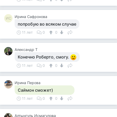
Ирина Сафронова
ИС
попробую во всяком случае
11 лет
0
0
Александр Т
Конечно Роберто, смогу.
11 лет
0
0
Ирина Перова
Саймон сможет)
11 лет
0
0
Алтынгуль Исмагулова