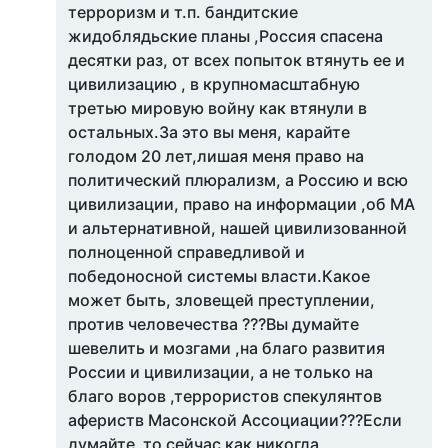
терроризм и т.п. бандитские
жидоблядьские планы ,Россия спасена
десятки раз, от всех попыток втянуть ее и
цивилизацию , в крупномасштабную
третью мировую войну как втянули в
остальных.За это вы меня, карайте
голодом 20 лет,лишая меня право на
политический плюрализм, а Россию и всю
цивилизации, право на информации ,об МА
и альтернативной, нашей цивилизованной
полноценной справедливой и
победоносной системы власти.Какое
может быть, зловещей преступлении,
против человечества ???Вы думайте
шевелить и мозгами ,на благо развития
России и цивилизации, а не только на
благо воров ,террористов спекулянтов
афериств Масонской Ассоциации???Если
думайте ,то сейчас как никогда,