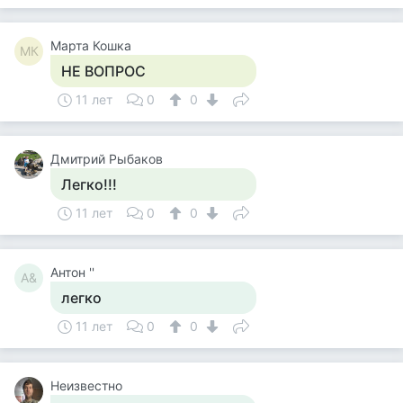
Марта Кошка
МК
НЕ ВОПРОС
11 лет
0
0
Дмитрий Рыбаков
Легко!!!
11 лет
0
0
Антон ''
А&
легко
11 лет
0
0
Неизвестно