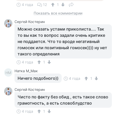
4 года
12
1
Показать все комментарии
Сергей Костерин
Можно сказать устами приколиста.... Так
то вы как то вопрос задали очень критике
не поддается. Что то вроде негативный
гомосек или позитивный гомосек)))) ну нет
такого определения
4 года
1
Натка М_Мак
НМ
Ничего подобного))
4 года
1
Сергей Костерин
Чисто по факту без обид , есть такое слово
грамотность, а есть словоблудство
4 года
1