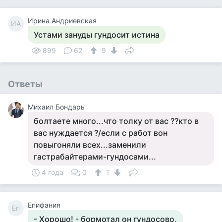
Ирина Андриевская
ИА
Устами зануды гундосит истина
899
62
9
Ответы
Михаил Бондарь
болтаете много...что толку от вас ??кто в
вас нуждается ?/если с работ вон
повыгоняли всех...заменили
гастрабайтерами-гундосами...
4 года
0
1
Епифания
Еп
- Хорошо! - бормотал он гундосово,