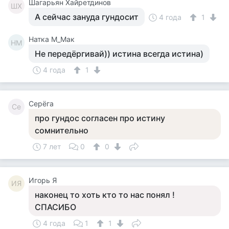
Шагарьян Хайретдинов
ШХ
А сейчас зануда гундосит
4 года
1
Натка М_Мак
НМ
Не передёргивай)) истина всегда истина)
4 года
1
Серёга
Се
про гундос согласен про истину
сомнительно
7 лет
0
0
Игорь Я
ИЯ
наконец то хоть кто то нас понял !
СПАСИБО
4 года
1
1