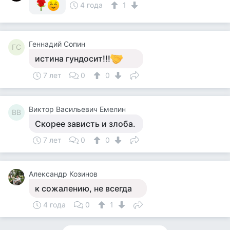
4 года
1
Геннадий Сопин
ГС
истина гундосит!!!
7 лет
0
0
Виктор Васильевич Емелин
ВВ
Скорее зависть и злоба.
7 лет
0
0
Александр Козинов
к сожалению, не всегда
4 года
0
1