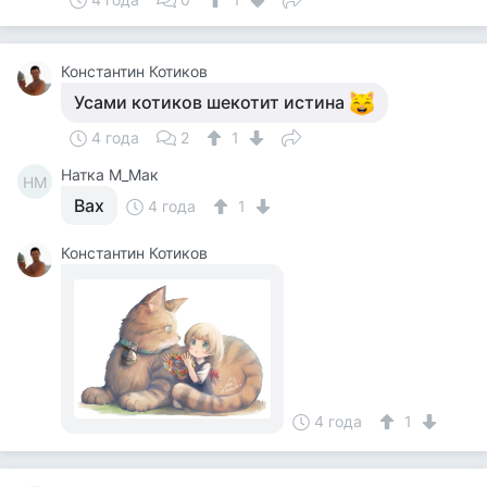
Константин Котиков
Усами котиков шекотит истина
4 года
2
1
Натка М_Мак
НМ
Вах
4 года
1
Константин Котиков
4 года
1