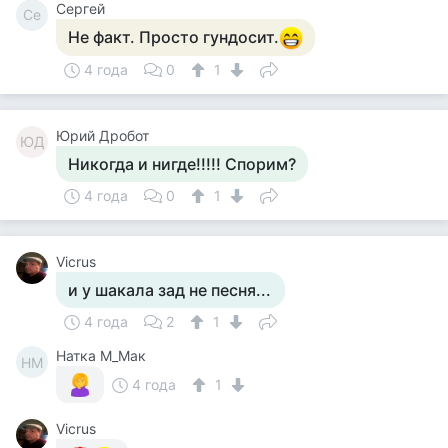
Сергей
Се
Не факт. Просто гундосит.
4 года
0
1
Юрий Дробот
ЮД
Никогда и нигде!!!!! Спорим?
4 года
0
1
Vicrus
и у шакала зад не песня...
4 года
2
1
Натка М_Мак
НМ
4 года
1
Vicrus