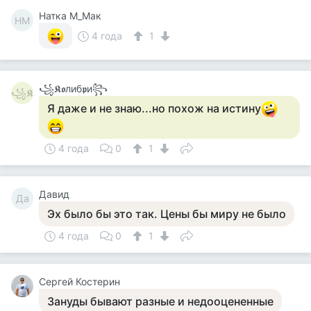
Натка М_Мак
НМ
4 года
1
꧁𝕶𝖔либ𝖕и꧂
꧁𝕶
Я даже и не знаю...но похож на истину
4 года
0
1
Давид
Да
Эх было бы это так. Цены бы миру не было
4 года
0
1
Сергей Костерин
Зануды бывают разные и недооцененные