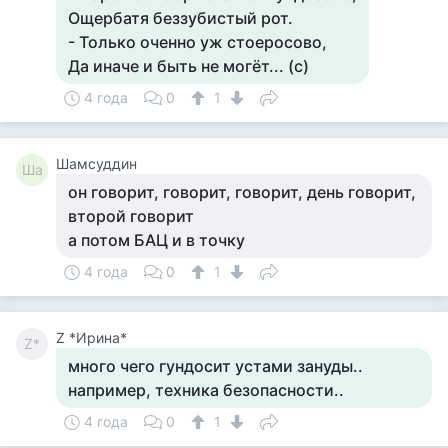
Ощербатя беззубистый рот.
- Только оченно уж стоеросово,
Да иначе и быть не могёт... (с)
4 года
0
1
Шамсуддин
Ша
он говорит, говорит, говорит, день говорит,
второй говорит
а потом БАЦ и в точку
4 года
0
1
Z *Ирина*
Z*
много чего гундосит устами зануды..
например, техника безопасности..
4 года
0
1