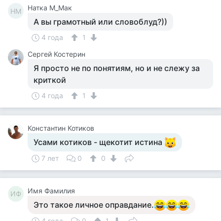
Натка М_Мак
НМ
А вы грамотный или словоблуд?))
4 года
1
Сергей Костерин
Я просто не по понятиям, но и не слежу за
криткой
4 года
1
Константин Котиков
Усами котиков - щекотит истина
7 лет
0
0
Имя Фамилия
ИФ
Это такое личное оправдание.
4 года
0
1