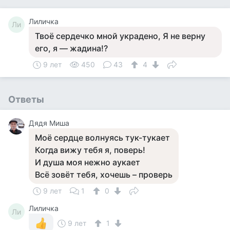
Лиличка
Ли
Твоё сердечко мной украдено, Я не верну
его, я — жадина!?
9 лет
450
43
4
Ответы
Дядя Миша
Моё сердце волнуясь тук-тукает
Когда вижу тебя я, поверь!
И душа моя нежно аукает
Всё зовёт тебя, хочешь – проверь
9 лет
1
0
Лиличка
Ли
9 лет
1