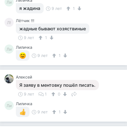
Лиличка
Ли
я жадина
9 лет
1
Лётчик !!!
Л!
жадные бывают хозяствиные
9 лет
1
Лиличка
Ли
9 лет
1
Алексей
Я заяву в ментовку пошёл писать.
9 лет
1
0
Лиличка
Ли
9 лет
1