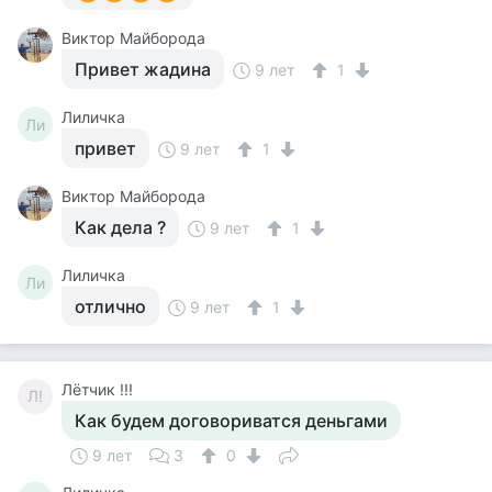
Виктор Майборода
Привет жадина
9 лет
1
Лиличка
Ли
привет
9 лет
1
Виктор Майборода
Как дела ?
9 лет
1
Лиличка
Ли
отлично
9 лет
1
Лётчик !!!
Л!
Как будем договориватся деньгами
9 лет
3
0