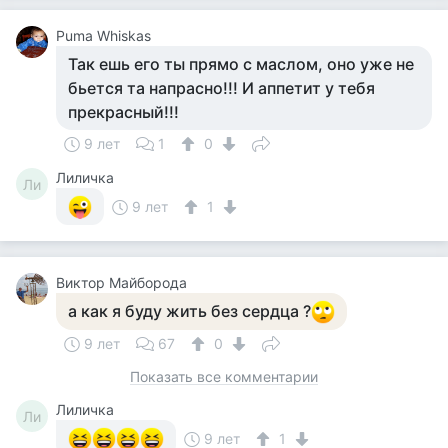
Puma Whiskas
Так ешь его ты прямо с маслом, оно уже не
бьется та напрасно!!! И аппетит у тебя
прекрасный!!!
9 лет
1
0
Лиличка
Ли
9 лет
1
Виктор Майборода
а как я буду жить без сердца ?
9 лет
67
0
Показать все комментарии
Лиличка
Ли
9 лет
1