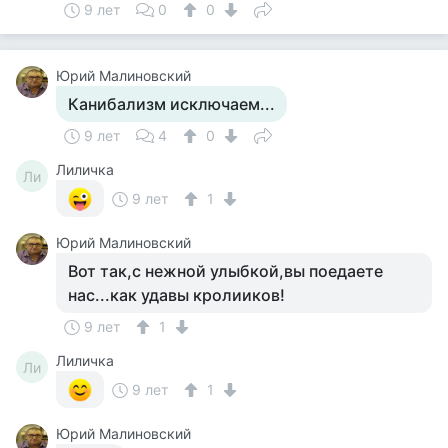
9 лет
0
0
Юрий Малиновский
Канибализм исключаем...
9 лет
4
0
Лиличка
Ли
9 лет
1
Юрий Малиновский
Вот так,с нежной улыбкой,вы поедаете
нас...как удавы кролииков!
9 лет
1
Лиличка
Ли
9 лет
1
Юрий Малиновский