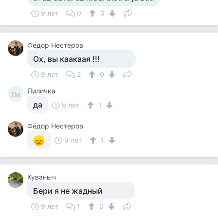
9 лет
0
0
Фёдор Нестеров
Ох, вы каакаая !!!
9 лет
2
0
Лиличка
Ли
да
9 лет
1
Фёдор Нестеров
9 лет
1
Куваныч
Бери я не жадный
9 лет
1
0