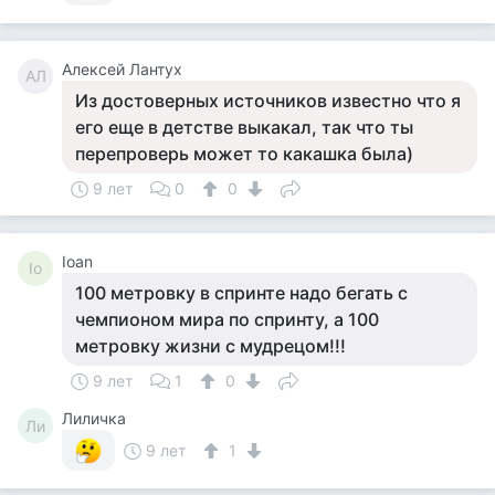
Алексей Лантух
АЛ
Из достоверных источников известно что я
его еще в детстве выкакал, так что ты
перепроверь может то какашка была)
9 лет
0
0
Ioan
Io
100 метровку в спринте надо бегать с
чемпионом мира по спринту, а 100
метровку жизни с мудрецом!!!
9 лет
1
0
Лиличка
Ли
9 лет
1