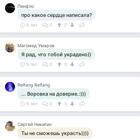
Пинфло
про какое сердце написала?
9 лет
0
0
Магомед Умаров
Я рад, что тобой украдено))
9 лет
0
0
Relfang Relfang
... Воровка на доверие.:)))
9 лет
0
0
Сергей Никитин
Ты не сможешь украсть))))