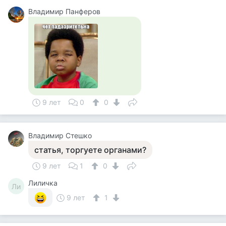
Владимир Панферов
9 лет
0
0
Владимир Стешко
статья, торгуете органами?
9 лет
1
0
Лиличка
Ли
9 лет
1