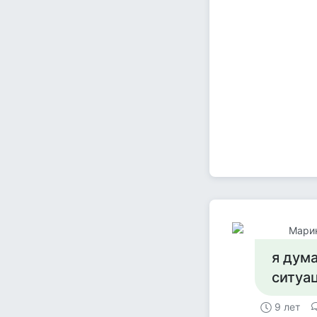
Мари
я дума
ситуа
9 лет