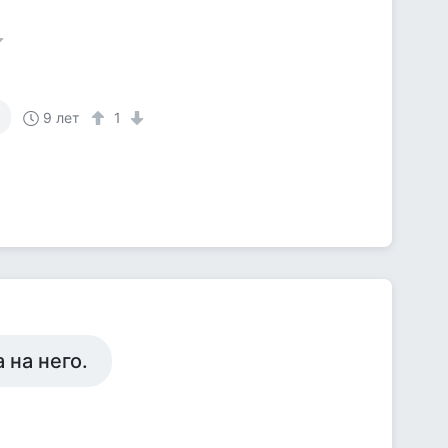
9 лет
1
 на него.