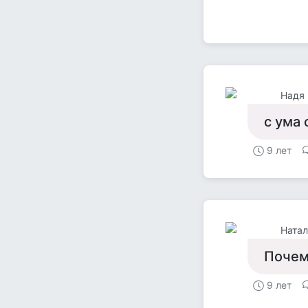
Надя
с ума 
9 лет
Натал
Почему
9 лет