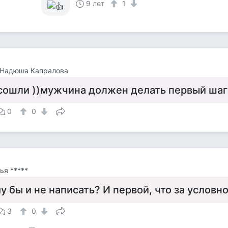
9 лет
1
 Надюша Капралова
сошли ))мужчина должен делать первый шаг ..
0
0
ья *****
 бы и не написать? И первой, что за условн
3
0