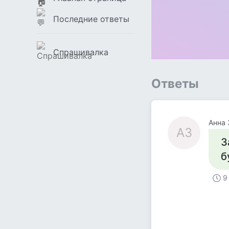
Последние ответы
Спрашивалка
Ответы
Анна 
АЗ
З
б
9