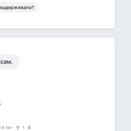
е выдерживала?
 сам.
9 лет
1