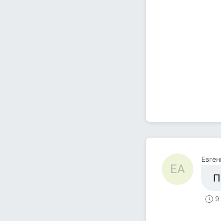
Евген
ЕА
П
9