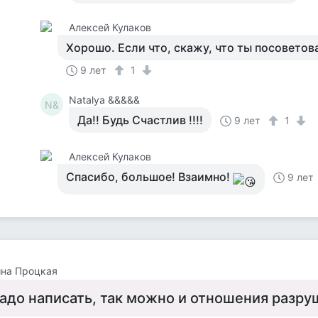
Алексей Кулаков
Хорошо. Если что, скажу, что ты посоветов
9 лет
1
Natalya &&&&&
N&
Да!! Будь Счастлив !!!!
9 лет
1
Алексей Кулаков
Спасибо, большое! Взаимно!
9 лет
ина Процкая
адо написать, так можно и отношения разру