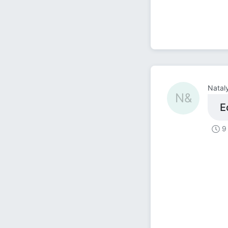
Natal
N&
Е
9