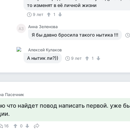
то изменят в её личной жизни
9 лет
1
Анна Зеленова
АЗ
Я бы давно бросила такого нытика !!!
Алексей Кулаков
А нытик ли?))
9 лет
1
на Пасечник
ю что найдет повод написать первой. уже бы
ции.
16
0