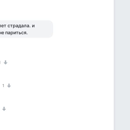
лет страдала. и
не париться.
1
1
1