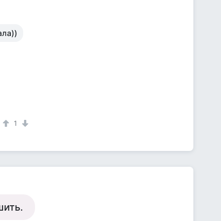
ала))
1
шить.