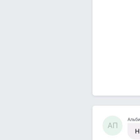
Альб
АП
Н