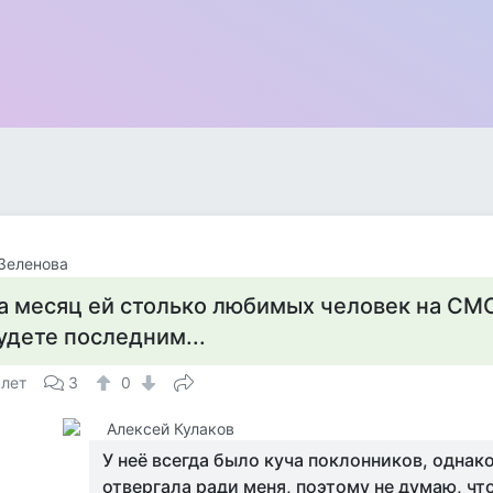
Зеленова
а месяц ей столько любимых человек на СМС
удете последним...
 лет
3
0
Алексей Кулаков
У неё всегда было куча поклонников, однако
отвергала ради меня, поэтому не думаю, что