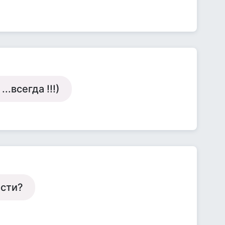
.всегда !!!)
ости?