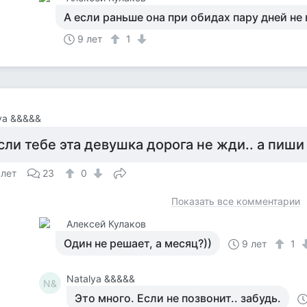
А если раньше она при обидах пару дней н
9 лет
1
ya &&&&&
сли тебе эта девушка дорога не жди.. а пиши
 лет
23
0
Показать все комментарии
Алексей Кулаков
Один не решает, а месяц?))
9 лет
1
Natalya &&&&&
N&
Это много. Если не позвонит.. забудь.