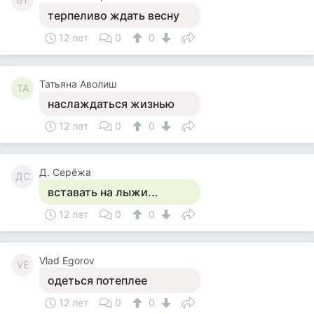
терпеливо ждать весну
12 лет
0
0
Татьяна Аволиш
ТА
наслаждаться жизнью
12 лет
0
0
Д. Серёжа
ДС
вставать на лыжи...
12 лет
0
0
Vlad Egorov
VE
одеться потеплее
12 лет
0
0