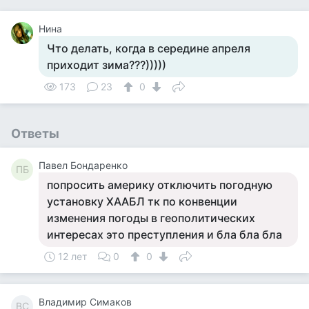
Нина
Что делать, когда в середине апреля
приходит зима???)))))
173
23
0
Ответы
Павел Бондаренко
ПБ
попросить америку отключить погодную
установку ХААБЛ тк по конвенции
изменения погоды в геополитических
интересах это преступления и бла бла бла
12 лет
0
0
Владимир Симаков
ВС