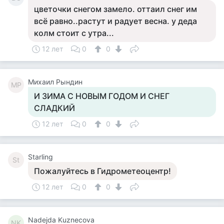
цветочки снегом замело. оттаил снег им
всё равно..растут и радует весна. у деда
колм стоит с утра...
12 лет
0
0
Михаил Рындин
МР
И ЗИМА С НОВЫМ ГОДОМ И СНЕГ
СЛАДКИЙ
12 лет
0
0
Starling
St
Пожалуйтесь в Гидрометеоцентр!
12 лет
0
0
Nadejda Kuznecova
NK