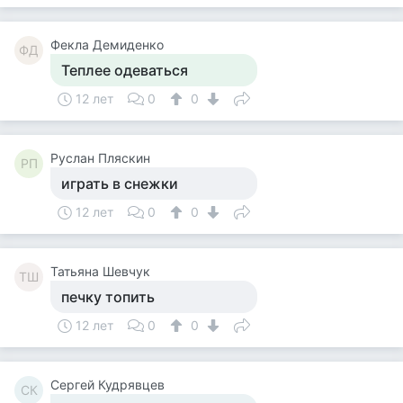
Фекла Демиденко
ФД
Теплее одеваться
12 лет
0
0
Руслан Пляскин
РП
играть в снежки
12 лет
0
0
Татьяна Шевчук
ТШ
печку топить
12 лет
0
0
Сергей Кудрявцев
СК