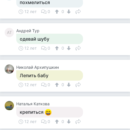
похмелиться
12 лет
0
0
Андрей Тур
АТ
одевай шубу
12 лет
0
0
Николай Архипушкин
Лепить бабу
12 лет
0
0
Наталья Каткова
крепиться
12 лет
0
0