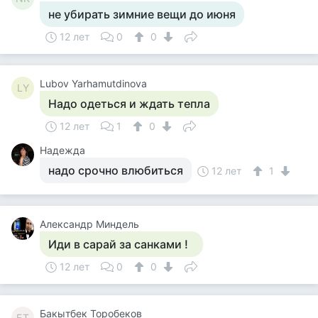
не убирать зимние вещи до июня
12 лет
0
0
Lubov Yarhamutdinova
LY
Надо одеться и ждать тепла
12 лет
1
0
Надежда
надо срочно влюбиться
12 лет
1
Александр Миндель
Иди в сарай за санками !
12 лет
0
0
Бакытбек Торобеков
БТ