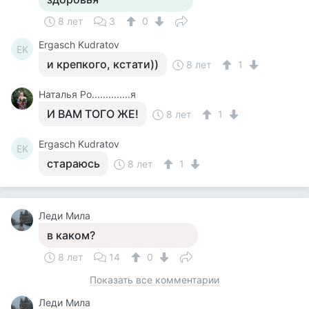
8 лет
3
0
Ergasch Kudratov
EK
и крепкого, кстати))
8 лет
1
Наталья Ро..............я
И ВАМ ТОГО ЖЕ!
8 лет
1
Ergasch Kudratov
EK
стараюсь
8 лет
1
Леди Мила
в каком?
8 лет
14
0
Показать все комментарии
Леди Мила