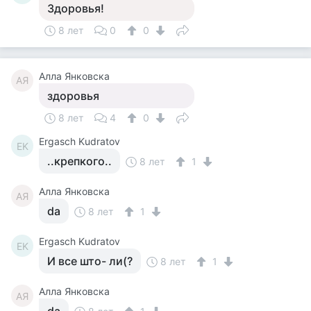
Здоровья!
8 лет
0
0
Алла Янковска
АЯ
здоровья
8 лет
4
0
Ergasch Kudratov
EK
..крепкого..
8 лет
1
Алла Янковска
АЯ
da
8 лет
1
Ergasch Kudratov
EK
И все што- ли(?
8 лет
1
Алла Янковска
АЯ