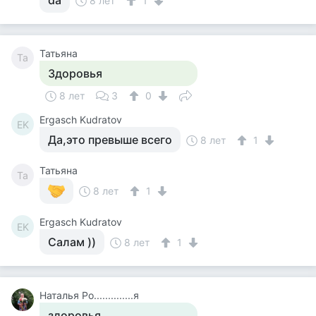
da
8 лет
1
Татьяна
Та
Здоровья
8 лет
3
0
Ergasch Kudratov
EK
Да,это превыше всего
8 лет
1
Татьяна
Та
8 лет
1
Ergasch Kudratov
EK
Салам ))
8 лет
1
Наталья Ро..............я
здоровья