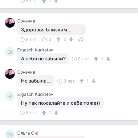
8 лет
1
Сонечка
Здоровья близким...
8 лет
3
0
Ergasch Kudratov
EK
А себя не забыли?
8 лет
1
Сонечка
Не забыла...
8 лет
1
Ergasch Kudratov
EK
Ну так пожелайте и себе тоже))
8 лет
1
Ольга Ож
ОО