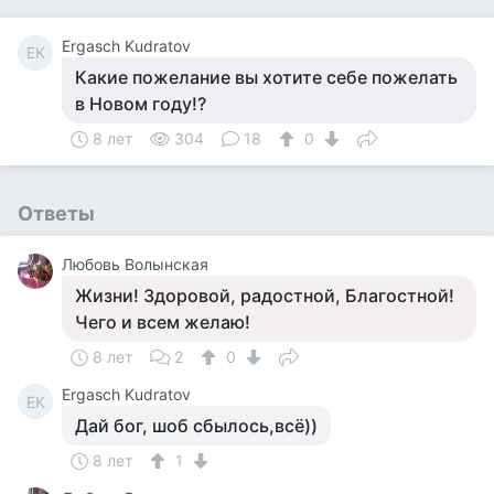
Ergasch Kudratov
EK
Какие пожелание вы хотите себе пожелать
в Новом году!?
8 лет
304
18
0
Ответы
Любовь Волынская
Жизни! Здоровой, радостной, Благостной!
Чего и всем желаю!
8 лет
2
0
Ergasch Kudratov
EK
Дай бог, шоб сбылось,всё))
8 лет
1