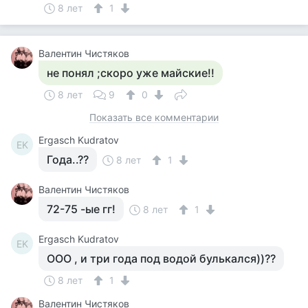
8 лет
1
Валентин Чистяков
не понял ;скоро уже майские!!
8 лет
9
0
Показать все комментарии
Ergasch Kudratov
EK
Года..??
8 лет
1
Валентин Чистяков
72-75 -ые гг!
8 лет
1
Ergasch Kudratov
EK
ООО , и три года под водой булькался))??
8 лет
1
Валентин Чистяков