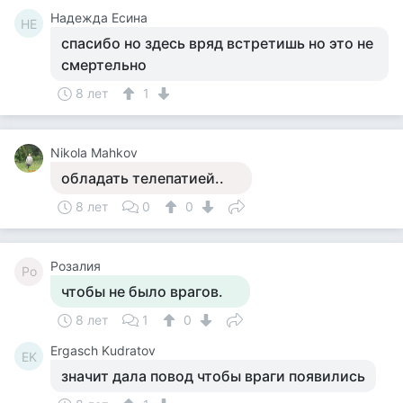
Надежда Есина
НЕ
спасибо но здесь вряд встретишь но это не
смертельно
8 лет
1
Nikola Mahkov
обладать телепатией..
8 лет
0
0
Розалия
Ро
чтобы не было врагов.
8 лет
1
0
Ergasch Kudratov
EK
значит дала повод чтобы враги появились