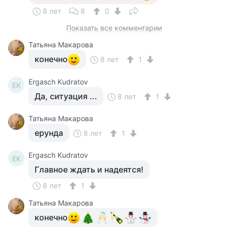
8 лет
8
0
Показать все комментарии
Татьяна Макарова
конечно
8 лет
1
Ergasch Kudratov
EK
Да, ситуация ...
8 лет
1
Татьяна Макарова
ерунда
8 лет
1
Ergasch Kudratov
EK
Главное ждать и надеятся!
8 лет
1
Татьяна Макарова
конечно