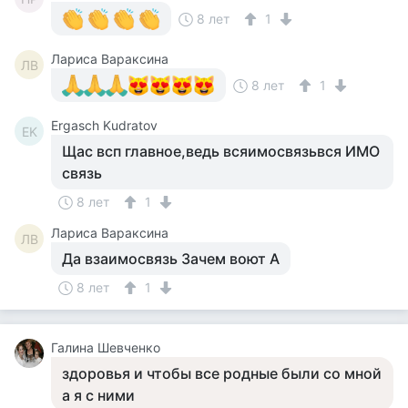
8 лет
1
Лариса Вараксина
ЛВ
8 лет
1
Ergasch Kudratov
EK
Щас всп главное,ведь всяимосвязьвся ИМО
связь
8 лет
1
Лариса Вараксина
ЛВ
Да взаимосвязь Зачем воют А
8 лет
1
Галина Шевченко
здоровья и чтобы все родные были со мной
а я с ними