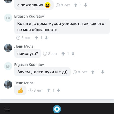
с пожелания.
8 лет
1
Ergasch Kudratov
EK
Кстати ,с дома мусор убирают, так как это
не моя обязанность
8 лет
1
Леди Мила
прислуга?
8 лет
1
Ergasch Kudratov
EK
Зачем ,-дети,вуки и т.д))
8 лет
1
Леди Мила
8 лет
1