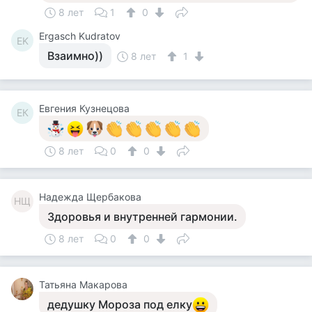
8 лет
1
0
Ergasch Kudratov
EK
Взаимно))
8 лет
1
Евгения Кузнецова
ЕК
8 лет
0
0
Надежда Щербакова
НЩ
Здоровья и внутренней гармонии.
8 лет
0
0
Татьяна Макарова
дедушку Мороза под елку