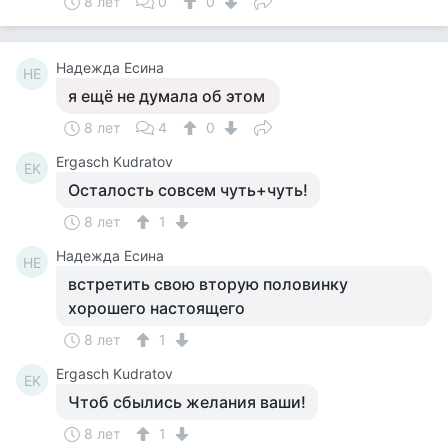
8 лет
0
0
Надежда Есина
НЕ
я ещё не думала об этом
8 лет
4
0
Ergasch Kudratov
EK
Осталость совсем чуть+чуть!
8 лет
1
Надежда Есина
НЕ
встретить свою вторую половинку
хорошего настоящего
8 лет
1
Ergasch Kudratov
EK
Чтоб сбылись желания ваши!
8 лет
1