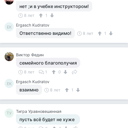
нет ;и в учебке инструктором!
8 лет
1
Ergasch Kudratov
EK
Ответственно видимо!
8 лет
1
Виктор Федин
семейного благополучия
8 лет
1
0
Ergasch Kudratov
EK
взаимно
8 лет
1
Тигра Уравновешенная
ТУ
пусть всё будет не хуже