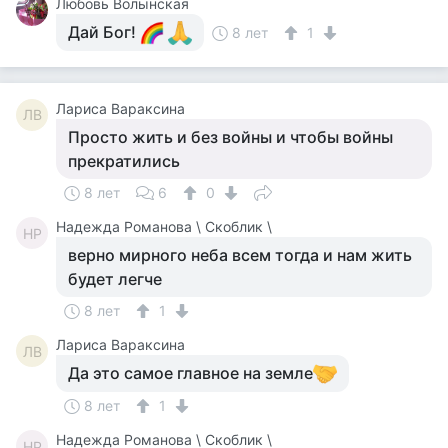
Любовь Волынская
Дай Бог!
8 лет
1
Лариса Вараксина
ЛВ
Просто жить и без войны и чтобы войны
прекратились
8 лет
6
0
Надежда Романова \ Скоблик \
НР
верно мирного неба всем тогда и нам жить
будет легче
8 лет
1
Лариса Вараксина
ЛВ
Да это самое главное на земле
8 лет
1
Надежда Романова \ Скоблик \
НР