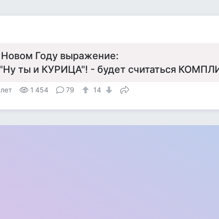
 Новом Году выражение:
 "Ну ты и КУРИЦА"! - будет считаться КОМП
 лет
1 454
79
14