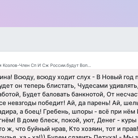
Вадим Козлов-Член Сп И Сж России.будут Вопросы -Звоните 8 926 571 18 95
ина! Всюду, всюду ходит слух - В Новый год 
удет он теперь блистать, Чудесами удивлять
аботой, Будет баловать банкнотой, От несчас
се невзгоды победит! Ай, да парень! Ай, шел
адира, а боец! Гребень, шпоры - всё при нём 
гнём! В доме блеск, покой, уют, Денег - куры
то ж, что буйный нрав, Кто хозяин, тот и прав
рузья, ха - ха!)) Будем славить Петуха! - Мы