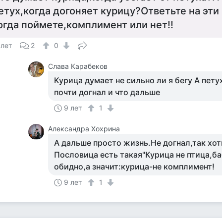
етух,когда догоняет курицу?Ответьте на эти
огда поймете,комплимент или нет!!
 лет
2
0
Слава Карабеков
Курица думает не сильно ли я бегу А петух
почти догнал и что дальше
9 лет
1
Александра Хохрина
А дальше просто жизнь.Не догнал,так хот
Пословица есть такая"Курица не птица,баб
обидно,а значит:курица-не комплимент!
9 лет
1