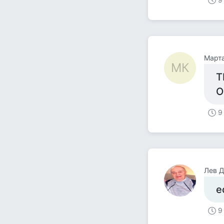
Март
МК
Т
О
9
Лев 
е
9