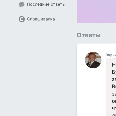
Последние ответы
Спрашивалка
Ответы
Н
Б
з
В
з
о
ч
д