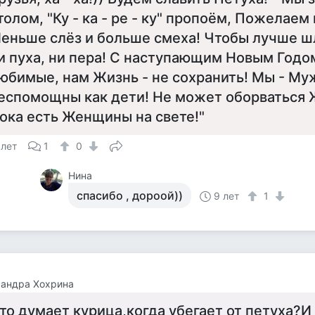
толом, "Ку - ка - ре - ку" пропоём, Пожелаем
еньше слёз и больше смеха! Чтобы лучше ш
и пуха, ни пера! С наступающим Новым Годом
юбимые, нам Жизнь - не сохранить! Мы - Му
еспомощны как дети! Не может оборваться 
ока есть Женщины на свете!"
 лет
1
0
Нина
спасибо , дороой))
9 лет
1
сандра Хохрина
то думает курица,когда убегает от петуха?И