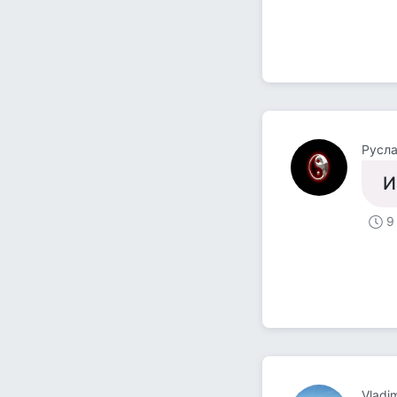
Русла
И
9
Vladi