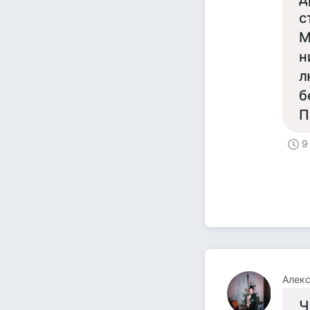
с
М
н
л
б
П
9
Алек
Ч