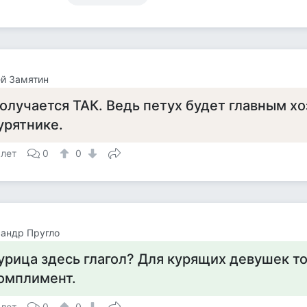
й Замятин
олучается ТАК. Ведь петух будет главным хо
урятнике.
 лет
0
0
андр Пругло
урица здесь глагол? Для курящих девушек то
омплимент.
 лет
0
0