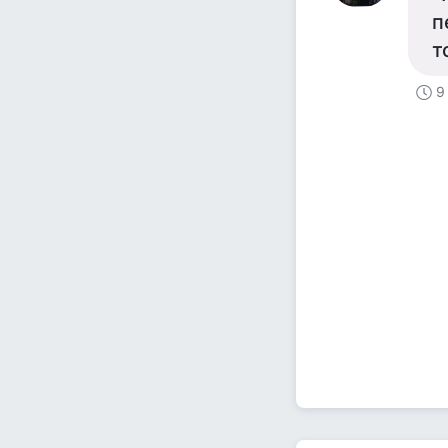
п
т
9