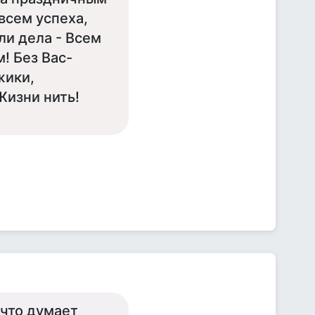
 всем успеха,
ли дела - Всем
! Без Вас-
жики,
Жизни нить!
 что думает