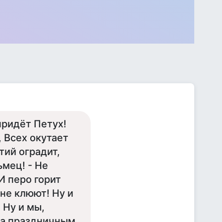
придёт Петух!
, Всех окутает
тий оградит,
ьмец! - Не
И перо горит
 не клюют! Ну и
! Ну и мы,
 за праздничным