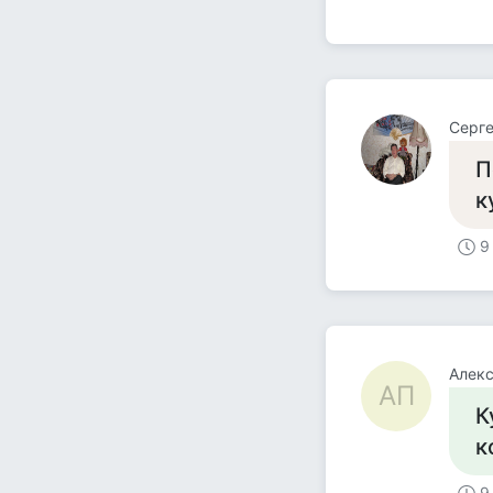
Серге
П
к
9
Алекс
АП
К
к
9