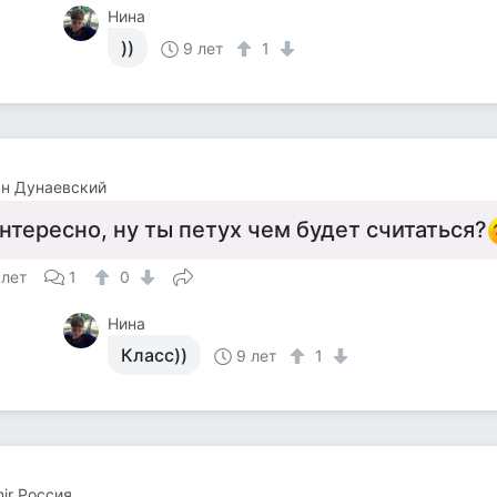
Нина
))
9 лет
1
н Дунаевский
нтересно, ну ты петух чем будет считаться?
 лет
1
0
Нина
Класс))
9 лет
1
mir Россия