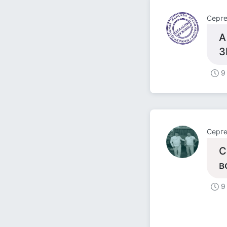
Серге
А
З
9
Серге
С
в
9