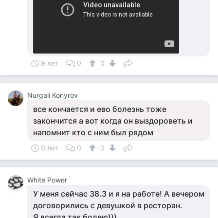
9 лет
0
0
Nurgali Konyrov
все кончается и ево болезнь тоже
закончится а вот когда он выздороветь и
напомнит кто с ним был рядом
9 лет
0
0
White Power
У меня сейчас 38.3 и я на работе! А вечером
договорились с девушкой в ресторан.
Я всегда так болею)))