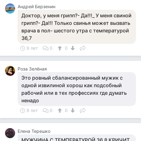
Андрей Берзенин
Доктор, у меня грипп?- Да!!!_ У меня свиной
грипп?- Да!!! Только свинья может вызвать
врача в пол- шестого утра с температурой
36,7
9 лет
0
0
Роза Зелёная
Это ровный сбалансированный мужик с
одной извилиной хорош как подсобный
рабочий или в тех профессиях где думать
ненадо
9 лет
0
0
Елена Терешко
МУЖЧИНА С ТЕМПЕРАТУРОЙ 36.8 КРИЧИТ