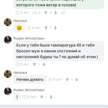
которого тоже ветер в голове)
9 лет
4
0
Наталья
9 лет
1
Ruslan Akhodzhaev
Если у тебя была температура 40 и тебя
бросил муж в каком состояний и
настроений будеш ты ? по думай об этом )
9 лет
1
Наталья
Нечем думать
9 лет
1
Ruslan Akhodzhaev
)
9 лет
1