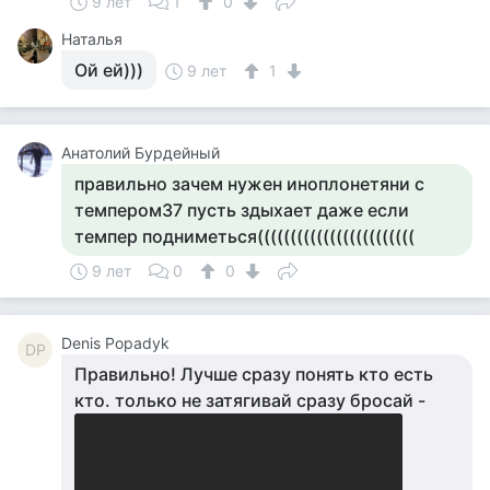
9 лет
1
0
Наталья
Ой ей)))
9 лет
1
Анатолий Бурдейный
правильно зачем нужен иноплонетяни с
темпером37 пусть здыхает даже если
темпер подниметься((((((((((((((((((((((((
9 лет
0
0
Denis Popadyk
DP
Правильно! Лучше сразу понять кто есть
кто. только не затягивай сразу бросай -