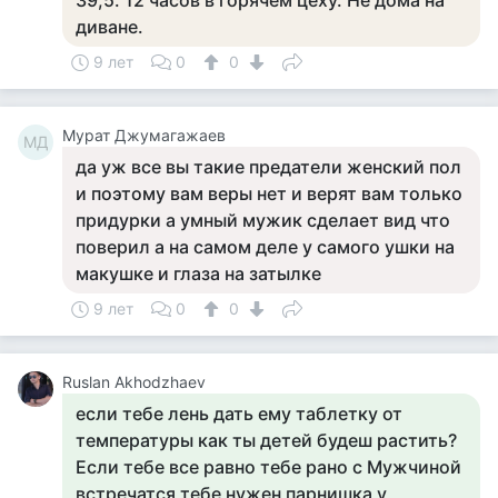
39,5. 12 часов в горячем цеху. Не дома на
диване.
9 лет
0
0
Мурат Джумагажаев
МД
да уж все вы такие предатели женский пол
и поэтому вам веры нет и верят вам только
придурки а умный мужик сделает вид что
поверил а на самом деле у самого ушки на
макушке и глаза на затылке
9 лет
0
0
Ruslan Akhodzhaev
если тебе лень дать ему таблетку от
температуры как ты детей будеш растить?
Если тебе все равно тебе рано с Мужчиной
встречатся тебе нужен парнишка у