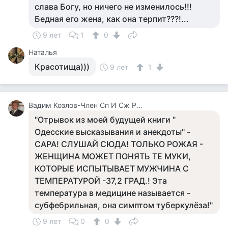
слава Богу, но ничего не изменилось!!!
Бедная его жена, как она терпит???!...
9 лет
1
0
Наталья
Красотища)))
9 лет
1
Вадим Козлов-Член Сп И Сж России.будут Вопросы -Звоните 8 926 571 18 95
"Отрывок из моей будущей книги "
Одесские высказывания и анекдоты" -
САРА! СЛУШАЙ СЮДА! ТОЛЬКО РОЖАЯ -
ЖЕНЩИНА МОЖЕТ ПОНЯТЬ ТЕ МУКИ,
КОТОРЫЕ ИСПЫТЫВАЕТ МУЖЧИНА С
ТЕМПЕРАТУРОЙ -37,2 ГРАД.! Эта
температура в медицине называется -
субфебрильная, она симптом туберкулёза!"
9 лет
0
0