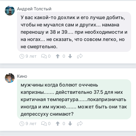
Андрей Толстый
У вас какой-то дохлик и его лучше добить,
чтобы не мучался сам и других... намана
переношу и 38 и 39.... при необходимости и
на ногах... не сказать, что совсем легко, но
не смертельно.
9 лет
0
0
Кино
мужчины когда болеют очччень
капризны....... действительно 37.5 для них
критичная температура......покапризничать
иногда и им нужно....... может быть они так
депрессуху снимают?
9 лет
0
0