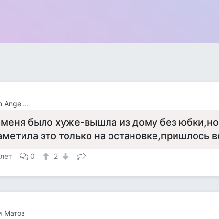
 Angel...
 меня было хуже-вышла из дому без юбки,но 
аметила это только на остановке,пришлось в
 лет
0
2
м Матов