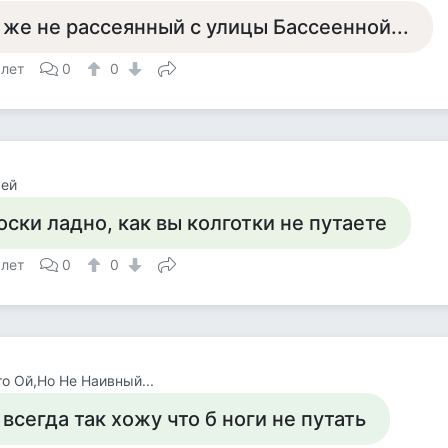
 же не рассеянный с улицы Бассеенной...
 лет
0
0
сей
оски ладно, как вы колготки не путаете
 лет
0
0
о Ой,Но Не Наивный...
 всегда так хожу что б ноги не путать