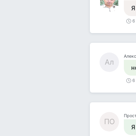
Я
6
Алек
Ал
н
6
Прост
ПО
Я