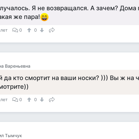
лучалось. Я не возвращался. А зачем? Дома 
акая же пара!
 лет
0
0
на Вареньевна
й да кто смортит на ваши носки? ))) Вы ж на 
мотрите))
 лет
0
0
ил Тымчук