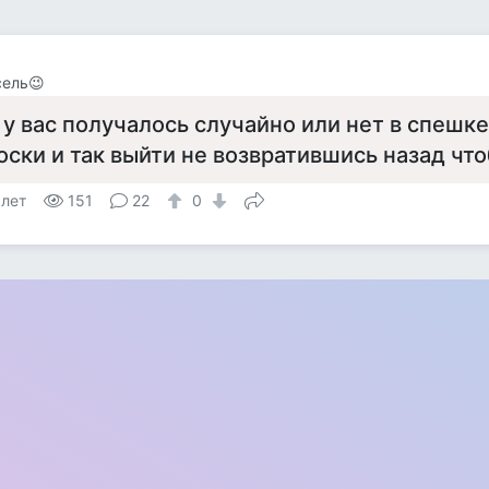
сель😉
 у вас получалось случайно или нет в спешк
оски и так выйти не возвратившись назад чт
 лет
151
22
0