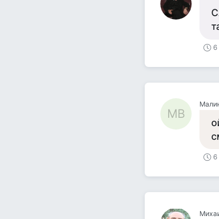
С
т
6
Мали
МВ
о
с
6
Миха