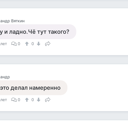
андр Вяткин
у и ладно.Чё тут такого?
 лет
0
0
сандр
 это делал намеренно
 лет
0
0