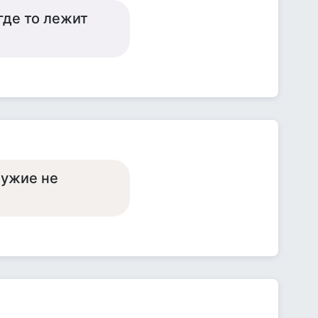
где то лежит
чужие не