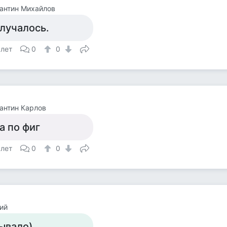
антин Михайлов
лучалось.
 лет
0
0
антин Карлов
а по фиг
 лет
0
0
ий
ывало)