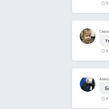
6
Серьё
т
6
Алекс
Б
6