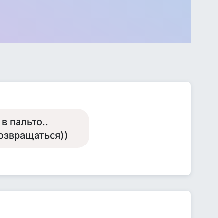
в пальто..
озвращаться))