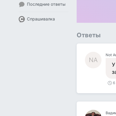
Последние ответы
Спрашивалка
Ответы
Not An
NA
У
з
6
Вади