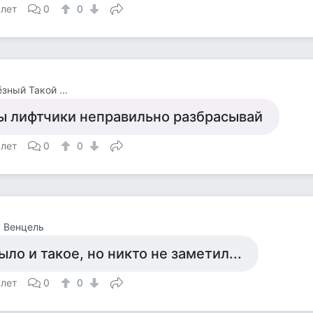
 лет
0
0
зный Такой ...
ы лифтчики неправильно разбрасывай
 лет
0
0
 Венцель
ыло и такое, но никто не заметил...
 лет
0
0