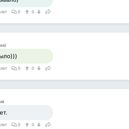
 лет
0
0
ма)
ыло)))
 лет
0
0
ий
ет.
 лет
0
0