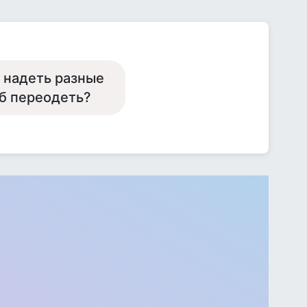
е надеть разные
об переодеть?