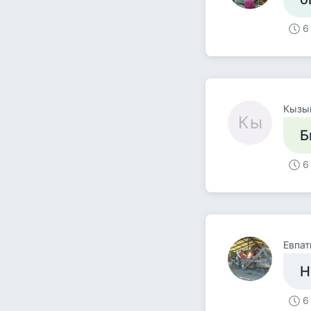
6
Кызы
Кы
Б
6
Евпат
Н
6