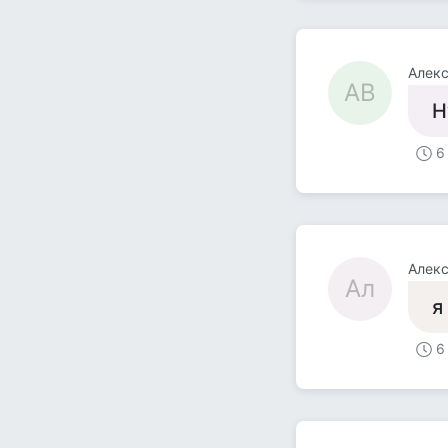
Алекс
АВ
Н
6
Алек
Ал
я
6