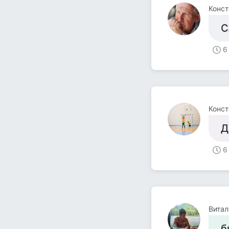
Конст
С
6
Конст
Д
6
Витал
б