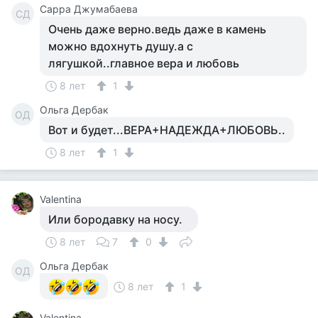
Сарра Джумабаева
СД
Очень даже верно.ведь даже в камень
можно вдохнуть душу.а с
лягушкой..главное вера и любовь
8 лет
1
Ольга Дербак
ОД
Вот и будет...ВЕРА+НАДЕЖДА+ЛЮБОВЬ..
8 лет
1
Valentina
Или бородавку на носу.
8 лет
7
0
Ольга Дербак
ОД
8 лет
1
Valentina