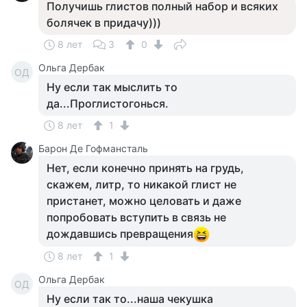
Получишь глистов полный набор и всяких
болячек в придачу)))
8 лет
3
0
Ольга Дербак
ОД
Ну если так мыслить то
да...Проглистогонься.
8 лет
1
Барон Де Гофмансталь
Нет, если конечно принять на грудь,
скажем, литр, то никакой глист не
пристанет, можно целовать и даже
попробовать вступить в связь не
дождавшись превращения
8 лет
1
Ольга Дербак
ОД
Ну если так то...наша чекушка