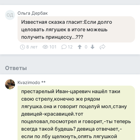
Ольга Дербак
ОД
Известная сказка гласит:Если долго
целовать лягушек в итоге можешь
получить принцессу...???
8 лет
101
12
0
Ответы
Kvazimodo **
престарелый Иван-царевич нашёл таки
свою стрелу,конечно же рядом
лягушка.она и говорит поцелуй мол,стану
девицей-красавицей.тот
поцеловал,посмотрел и говорит,-ты теперь
всегда такой будешь? девица отвечает,-
если по лбу щелкнуть,опять лягушкой