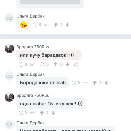
Ольга Дербак
ОД
8 лет
1
Бродяга 750Rus
или кучу барадавок! :))
8 лет
6
0
Ольга Дербак
ОД
Бородавоки от жаб
8 лет
1
Бродяга 750Rus
одна жаба- 15 лягушек!! )))
8 лет
1
Ольга Дербак
ОД