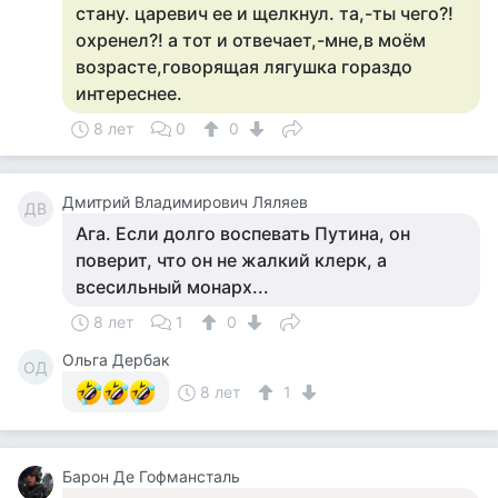
стану. царевич ее и щелкнул. та,-ты чего?!
охренел?! а тот и отвечает,-мне,в моём
возрасте,говорящая лягушка гораздо
интереснее.
8 лет
0
0
Дмитрий Владимирович Ляляев
ДВ
Ага. Если долго воспевать Путина, он
поверит, что он не жалкий клерк, а
всесильный монарх...
8 лет
1
0
Ольга Дербак
ОД
8 лет
1
Барон Де Гофмансталь