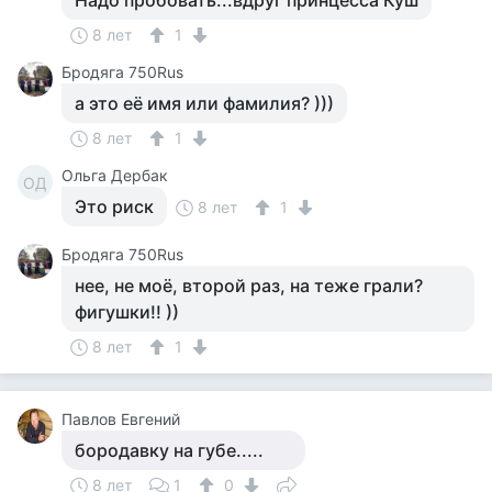
Надо пробовать...вдруг принцесса Куш
8 лет
1
Бродяга 750Rus
а это её имя или фамилия? )))
8 лет
1
Ольга Дербак
ОД
Это риск
8 лет
1
Бродяга 750Rus
нее, не моё, второй раз, на теже грали?
фигушки!! ))
8 лет
1
Павлов Евгений
бородавку на губе.....
8 лет
1
0