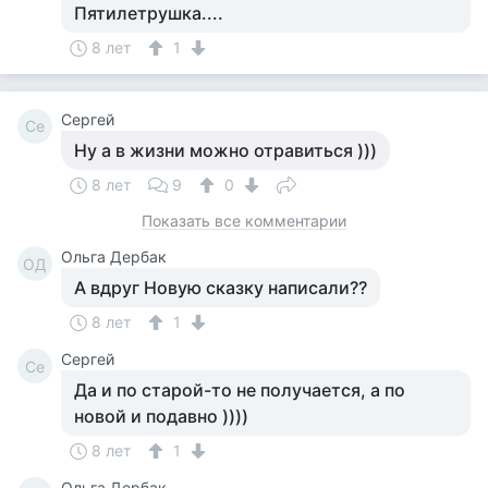
Пятилетрушка....
8 лет
1
Сергей
Се
Ну а в жизни можно отравиться )))
8 лет
9
0
Показать все комментарии
Ольга Дербак
ОД
А вдруг Новую сказку написали??
8 лет
1
Сергей
Се
Да и по старой-то не получается, а по
новой и подавно ))))
8 лет
1
Ольга Дербак