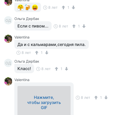
8 лет
1
Ольга Дербак
ОД
Если с пивом...
8 лет
1
Valentina
Да и с кальмарами,сегодня пила.
8 лет
1
Ольга Дербак
ОД
Класс!
8 лет
1
Valentina
Нажмите,
8 лет
1
чтобы загрузить
GIF