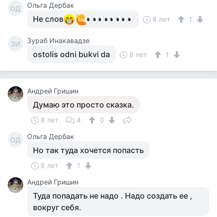
Ольга Дербак
ОД
Не слов
8 лет
1
Зураб Инакавадзе
ЗИ
ostolis odni bukvi da
8 лет
1
Андрей Гришин
Думаю это просто сказка.
8 лет
4
0
Ольга Дербак
ОД
Но так туда хочется попасть
8 лет
1
Андрей Гришин
Туда попадать не надо . Надо создать ее ,
вокруг себя.