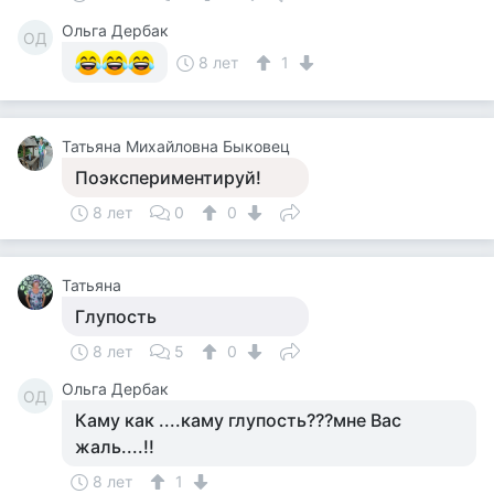
Ольга Дербак
ОД
8 лет
1
Татьяна Михайловна Быковец
Поэкспериментируй!
8 лет
0
0
Татьяна
Глупость
8 лет
5
0
Ольга Дербак
ОД
Каму как ....каму глупость???мне Вас
жаль....!!
8 лет
1