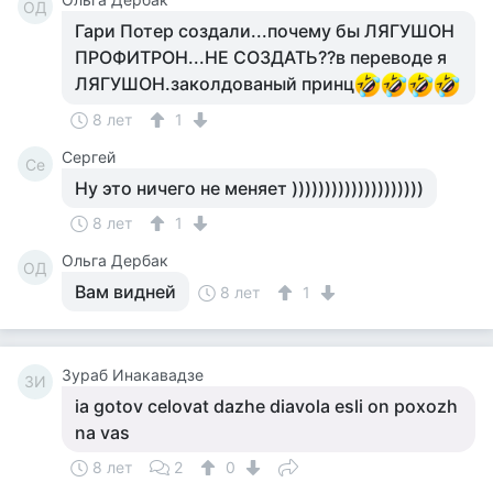
ОД
Гари Потер создали...почему бы ЛЯГУШОН
ПРОФИТРОН...НЕ СОЗДАТЬ??в переводе я
ЛЯГУШОН.заколдованый принц
8 лет
1
Сергей
Се
Ну это ничего не меняет ))))))))))))))))))))
8 лет
1
Ольга Дербак
ОД
Вам видней
8 лет
1
Зураб Инакавадзе
ЗИ
ia gotov celovat dazhe diavola esli on poxozh
na vas
8 лет
2
0