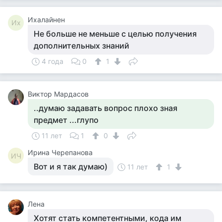
Ихалайнен
Их
Не больше не меньше с целью получения
дополнительных знаний
4 года
0
1
Виктор Мардасов
..думаю задавать вопрос плохо зная
предмет ...глупо
11 лет
1
0
Ирина Черепанова
ИЧ
Вот и я так думаю)
11 лет
1
Лена
Хотят стать компетентными, кода им