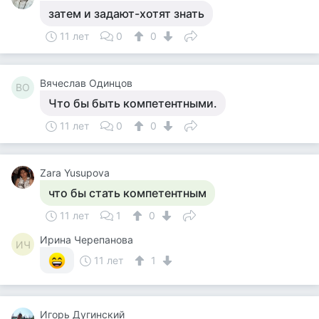
затем и задают-хотят знать
11 лет
0
0
Вячеслав Одинцов
ВО
Что бы быть компетентными.
11 лет
0
0
Zara Yusupova
что бы стать компетентным
11 лет
1
0
Ирина Черепанова
ИЧ
11 лет
1
Игорь Дугинский