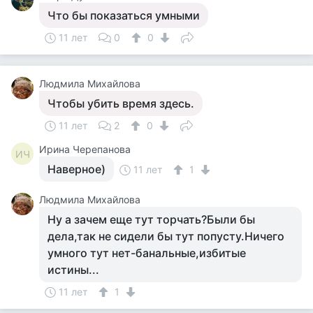
Что бы показаться умными
11 лет
0
0
Людмила Михайлова
Чтобы убить время здесь.
11 лет
2
0
Ирина Черепанова
ИЧ
Наверное)
11 лет
1
Людмила Михайлова
Ну а зачем еще тут торчать?Были бы
дела,так не сидели бы тут попусту.Ничего
умного тут нет-банальные,избитые
истины...
11 лет
1