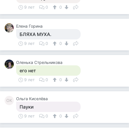
9 лет
0
0
Елена Горина
БЛЯХА МУХА.
9 лет
0
0
Оленька Стрельникова
его нет
9 лет
0
0
Ольга Киселёва
ОК
Пауки
9 лет
0
0