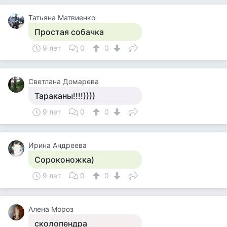
Татьяна Матвиенко
Простая собачка
9 лет
0
0
Светлана Домарева
Тараканы!!!!))))
9 лет
0
0
Ирина Андреева
Сороконожка)
9 лет
0
0
Алена Мороз
сколопендра