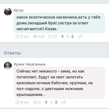
Артур
какое экзотическое насекомое,есть у тебя
дома.(младший брат,сестра за ответ
несчитаются!).Казак.
9 лет
322
21
0
Ответы
Ирина Черепенина
Сейчас нет никакого - зима, но как
потеплеет, будут на свет залетать
красивые ночные бабочки, крупные, на
пол-ладони, с цветными нижними
крылышками...
9 лет
0
0