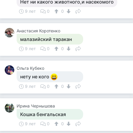
Нет ни какого животного,и насекомого
9 лет
0
0
Анастасия Коротенко
малазийский таракан
9 лет
0
0
Ольга Кубеко
нету не кого
9 лет
0
0
Ирина Чернышова
Кошка бенгальская
9 лет
0
0