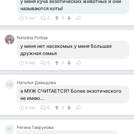
у меня куча экзотических животных и они
называются коты!
9 лет
0
0
Natasha Potloja
у меня нет насекомых у меня большая
дружная семья
9 лет
0
0
Наталья Давыдова
НД
а МУЖ СЧИТАЕТСЯ? Более экзотического
не имею...
9 лет
0
0
Регина Гаврунова
РГ