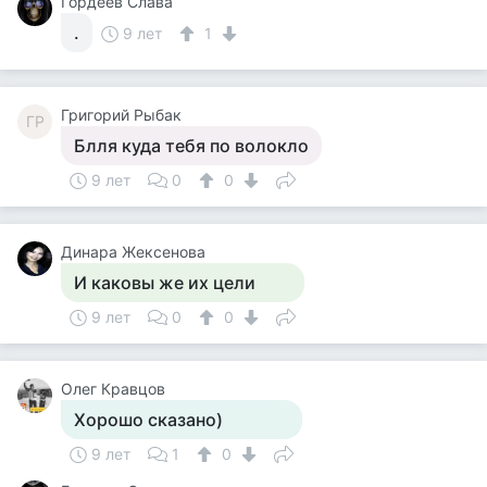
Гордеев Слава
.
9 лет
1
Григорий Рыбак
ГР
Блля куда тебя по волокло
9 лет
0
0
Динара Жексенова
И каковы же их цели
9 лет
0
0
Олег Кравцов
Хорошо сказано)
9 лет
1
0