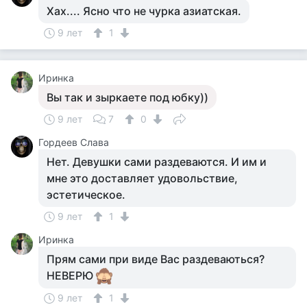
Хах.... Ясно что не чурка азиатская.
9 лет
1
Иринка
Вы так и зыркаете под юбку))
9 лет
7
0
Гордеев Слава
Нет. Девушки сами раздеваются. И им и
мне это доставляет удовольствие,
эстетическое.
9 лет
1
Иринка
Прям сами при виде Вас раздеваються?
НЕВЕРЮ
9 лет
1