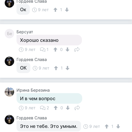
Гордеев Слава
Ок
9 лет
1
Берсуат
Бе
Хорошо сказано
9 лет
1
0
Гордеев Слава
ОК
9 лет
1
Ирина Березина
И в чем вопрос
9 лет
2
0
Гордеев Слава
Это не тебе. Это умным.
9 лет
1