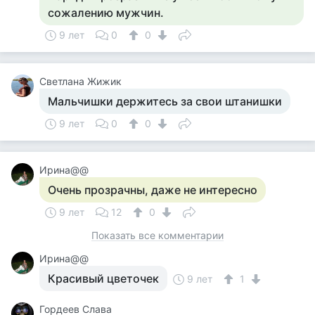
сожалению мужчин.
9 лет
0
0
Светлана Жижик
Мальчишки держитесь за свои штанишки
9 лет
0
0
Ирина@@
Очень прозрачны, даже не интересно
9 лет
12
0
Показать все комментарии
Ирина@@
Красивый цветочек
9 лет
1
Гордеев Слава