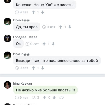
Конечно. Но не "Ок" же писать!
9 лет
1
Ирина@@
Да, ты прав
9 лет
1
Гордеев Слава
Ок
9 лет
1
Ирина@@
Выходит так, что последнее слово за тобой
9 лет
1
Irina Kasyan
Не нужно мне больше писать !!!
9 лет
3
0