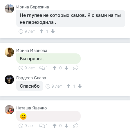
Ирина Березина
Не глупее не которых хамов. Я с вами на ты
не переходила .
9 лет
1
Ирина Иванова
Вы правы...
9 лет
1
0
Гордеев Слава
Спасибо
9 лет
1
Наташа Яценко
9 лет
1
0