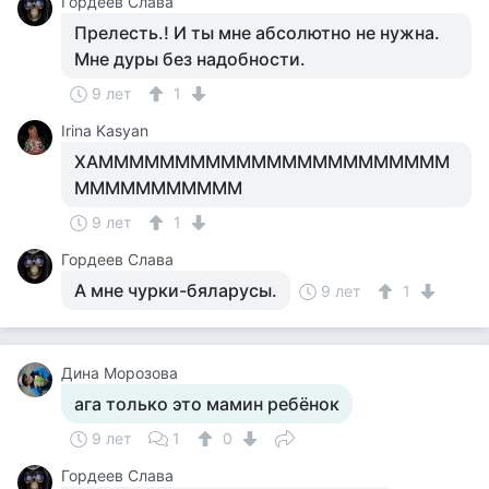
Гордеев Слава
Прелесть.! И ты мне абсолютно не нужна.
Мне дуры без надобности.
9 лет
1
Irina Kasyan
ХАМММММММММММММММММММММММ
МММММММММММ
9 лет
1
Гордеев Слава
А мне чурки-бяларусы.
9 лет
1
Дина Морозова
ага только это мамин ребёнок
9 лет
1
0
Гордеев Слава