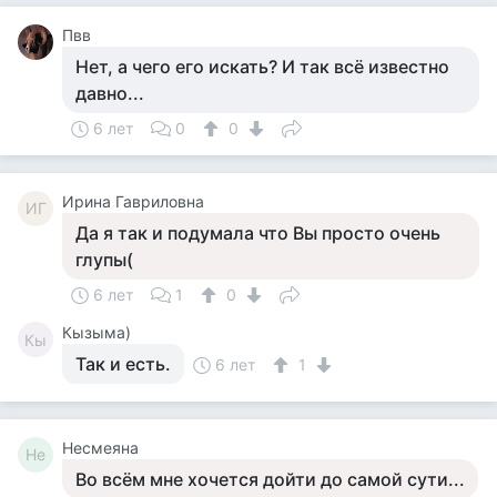
Пвв
Нет, а чего его искать? И так всё известно
давно...
6 лет
0
0
Ирина Гавриловна
ИГ
Да я так и подумала что Вы просто очень
глупы(
6 лет
1
0
Кызыма)
Кы
Так и есть.
6 лет
1
Несмеяна
Не
Во всём мне хочется дойти до самой сути...