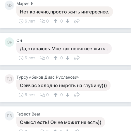
Мария Я
МЯ
Нет конечно,просто жить интереснее.
6 лет
0
0
Он
Он
Да,стараюсь.Мне так понятнее жить..
6 лет
0
0
Турсумбеков Диас Русланович
ТД
Сейчас холодно нырять на глубину)))
6 лет
0
0
Гефест Bear
ГB
Смысл есть! Он не может не есть))