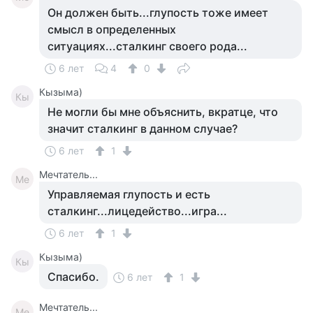
Он должен быть...глупость тоже имеет
смысл в определенных
ситуациях...сталкинг своего рода...
6 лет
4
0
Кызыма)
Кы
Не могли бы мне объяснить, вкратце, что
значит сталкинг в данном случае?
6 лет
1
Мечтатель...
Ме
Управляемая глупость и есть
сталкинг...лицедейство...игра...
6 лет
1
Кызыма)
Кы
Спасибо.
6 лет
1
Мечтатель...
Ме