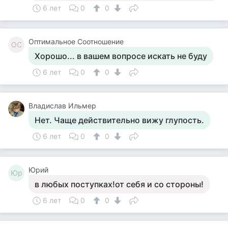
6 лет
0
0
Оптимальное Соотношение
ОС
Хорошо... в вашем вопросе искать не буду
6 лет
0
0
Владислав Ильмер
Нет. Чаще действительно вижу глупость.
6 лет
0
0
Юрий
Юр
в любых поступках!от себя и со стороны!
6 лет
0
0