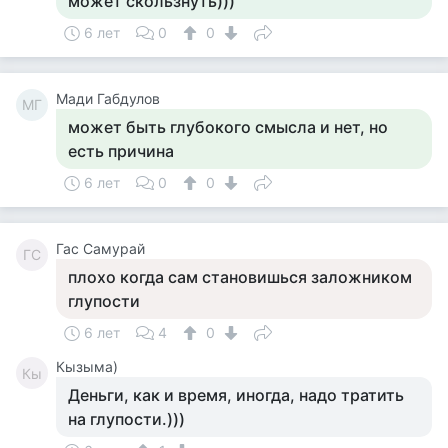
может скользнуть)))
6 лет
0
0
Мади Габдулов
МГ
может быть глубокого смысла и нет, но
есть причина
6 лет
0
0
Гас Самурай
ГС
плохо когда сам становишься заложником
глупости
6 лет
4
0
Кызыма)
Кы
Деньги, как и время, иногда, надо тратить
на глупости.)))