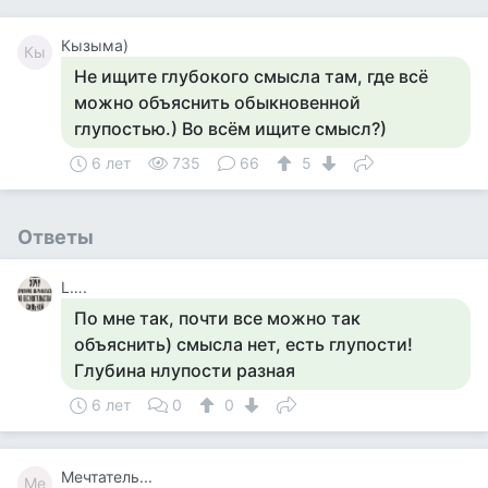
Кызыма)
Кы
Не ищите глубокого смысла там, где всё
можно объяснить обыкновенной
глупостью.) Во всём ищите смысл?)
6 лет
735
66
5
Ответы
L….
По мне так, почти все можно так
объяснить) смысла нет, есть глупости!
Глубина нлупости разная
6 лет
0
0
Мечтатель...
Ме