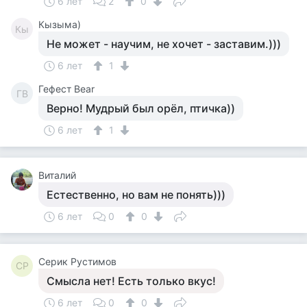
6 лет
2
0
Кызыма)
Кы
Не может - научим, не хочет - заставим.)))
6 лет
1
Гефест Bear
ГB
Верно! Мудрый был орёл, птичка))
6 лет
1
Виталий
Естественно, но вам не понять)))
6 лет
0
0
Серик Рустимов
СР
Смысла нет! Есть только вкус!
6 лет
0
0