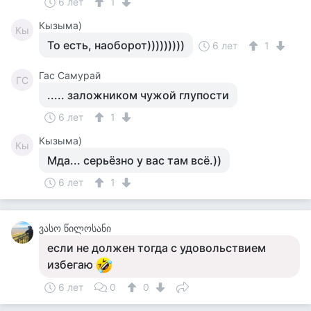
6 лет
1
Кызыма)
Кы
То есть, наоборот)))))))))
6 лет
1
Гас Самурай
ГС
..... заложником чужой глупости
6 лет
1
Кызыма)
Кы
Мда... серьёзно у вас там всё.))
6 лет
1
ვასო წილოსანი
если не должен тогда с удовольствием
избегаю
6 лет
0
0