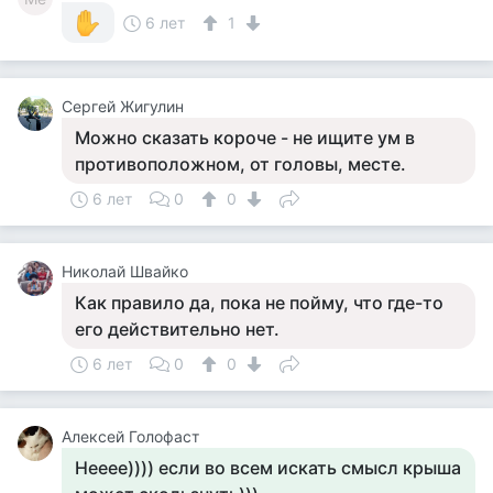
6 лет
1
Сергей Жигулин
Можно сказать короче - не ищите ум в
противоположном, от головы, месте.
6 лет
0
0
Николай Швайко
Как правило да, пока не пойму, что где-то
его действительно нет.
6 лет
0
0
Алексей Голофаст
Нееее)))) если во всем искать смысл крыша