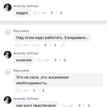
Anatoliy Kofman
мудро
5 лет
1
Вероника
Ве
Над этим надо работать. Ежедневно..
5 лет
5
0
Anatoliy Kofman
конечно
5 лет
1
Вероника
Ве
Это не сила ,это жизненная
необходимость..
5 лет
1
Anatoliy Kofman
как кого приспичело
5 лет
1