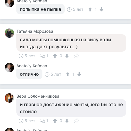
Anatoliy Kofman
попыпка не пыпка
5 лет
1
Татьяна Морозова
сила мечты помноженная на силу воли
иногда даёт результат...)
5 лет
1
0
Anatoliy Kofman
отлично
5 лет
1
Вера Соломенникова
и главное достижение мечты,чего бы это не
стоило
5 лет
1
0
Anatoliy Kofman