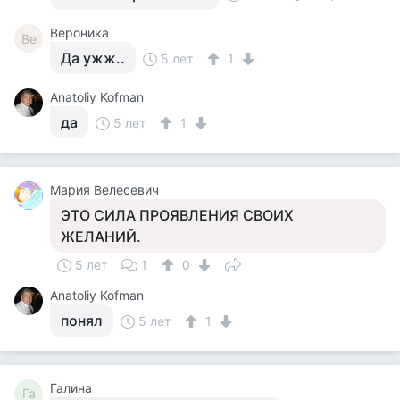
Вероника
Ве
Да ужж..
5 лет
1
Anatoliy Kofman
да
5 лет
1
Мария Велесевич
ЭТО СИЛА ПРОЯВЛЕНИЯ СВОИХ
ЖЕЛАНИЙ.
5 лет
1
0
Anatoliy Kofman
понял
5 лет
1
Галина
Га