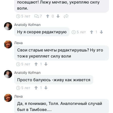
посещают! Лежу мечтаю, укрепляю силу
воли.
5 лет
7
0
Anatoliy Kofman
Ну я скорее редактирую
5 лет
1
Лена
Свои старые мечты редактируешь? Ну это
тоже укрепляет силу воли
5 лет
1
Anatoliy Kofman
Просто балуюсь -живу как живется
5 лет
1
Лена
Да, я понимаю, Толя. Аналогичный случай
был в Тамбове....