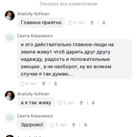
Показать все комментарии
Anatoliy Kofman
Главное приятно
5 лет
1
Света Коваленко
СК
и это действительно главное-люди на
земле живут чтоб дарить друг другу
надежду, радость и положительные
эмоции , а не наоборот, ну во всяком
случае я так думаю...
5 лет
1
Anatoliy Kofman
а я так живу
5 лет
1
Света Коваленко
СК
Здорово!
5 лет
1