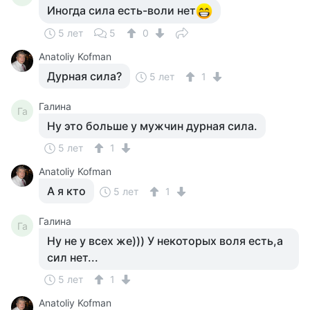
Иногда сила есть-воли нет
5 лет
5
0
Anatoliy Kofman
Дурная сила?
5 лет
1
Галина
Га
Ну это больше у мужчин дурная сила.
5 лет
1
Anatoliy Kofman
А я кто
5 лет
1
Галина
Га
Ну не у всех же))) У некоторых воля есть,а
сил нет...
5 лет
1
Anatoliy Kofman