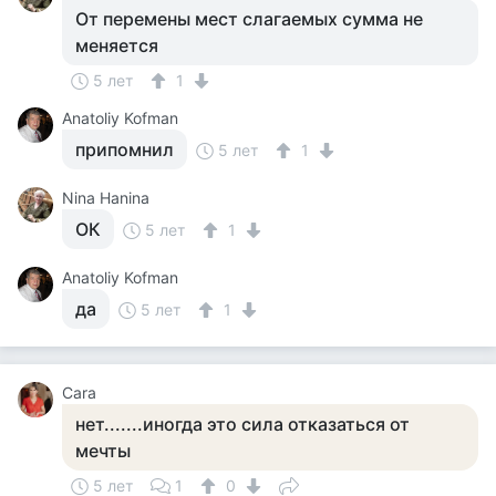
От перемены мест слагаемых сумма не
меняется
5 лет
1
Anatoliy Kofman
припомнил
5 лет
1
Nina Hanina
ОК
5 лет
1
Anatoliy Kofman
да
5 лет
1
Сara
нет.......иногда это сила отказаться от
мечты
5 лет
1
0