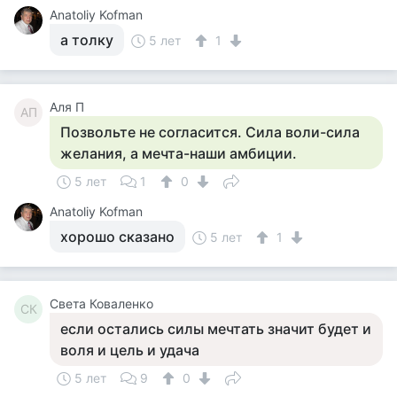
Anatoliy Kofman
а толку
5 лет
1
Аля П
АП
Позвольте не согласится. Сила воли-сила
желания, а мечта-наши амбиции.
5 лет
1
0
Anatoliy Kofman
хорошо сказано
5 лет
1
Света Коваленко
СК
если остались силы мечтать значит будет и
воля и цель и удача
5 лет
9
0