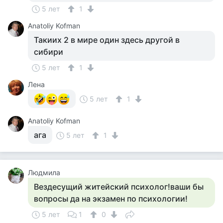
5 лет
1
Anatoliy Kofman
Такиих 2 в мире один здесь другой в
сибири
5 лет
1
Лена
5 лет
1
Anatoliy Kofman
ага
5 лет
1
Людмила
Вездесущий житейский психолог!ваши бы
вопросы да на экзамен по психологии!
5 лет
1
0