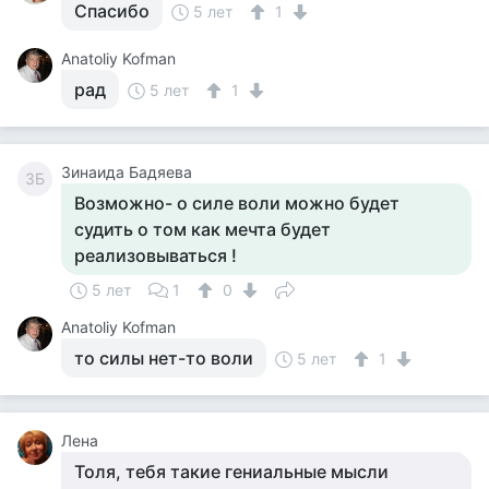
Спасибо
5 лет
1
Anatoliy Kofman
рад
5 лет
1
Зинаида Бадяева
ЗБ
Возможно- о силе воли можно будет
судить о том как мечта будет
реализовываться !
5 лет
1
0
Anatoliy Kofman
то силы нет-то воли
5 лет
1
Лена
Толя, тебя такие гениальные мысли