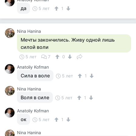
да
5 лет
1
Nina Hanina
Мечты закончились. Живу одной лишь
силой воли
5 лет
7
0
Anatoliy Kofman
Сила в воле
5 лет
1
Nina Hanina
Воля в силе
5 лет
1
Anatoliy Kofman
ок
5 лет
1
Nina Hanina