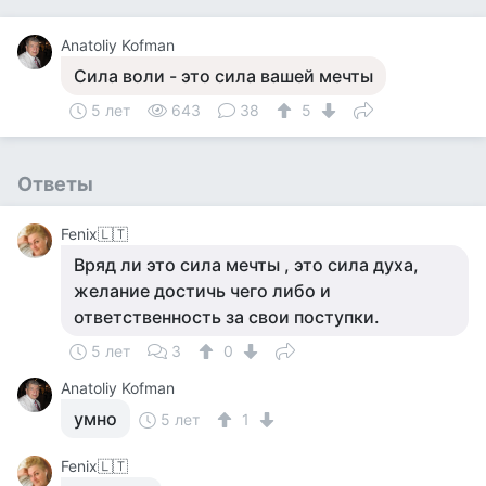
Anatoliy Kofman
Сила воли - это сила вашей мечты
5 лет
643
38
5
Ответы
Fenix🇱🇹
Вряд ли это сила мечты , это сила духа,
желание достичь чего либо и
ответственность за свои поступки.
5 лет
3
0
Anatoliy Kofman
умно
5 лет
1
Fenix🇱🇹