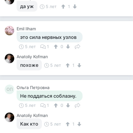
да уж
5 лет
1
Emil Ilham
это сила нервных узлов
5 лет
1
0
Anatoliy Kofman
похоже
5 лет
1
Ольга Петровна
ОП
Не поддаться соблазну.
5 лет
1
0
Anatoliy Kofman
Как кто
5 лет
1