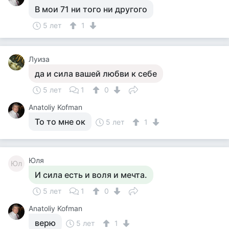
В мои 71 ни того ни другого
5 лет
1
Луиза
да и сила вашей любви к себе
5 лет
1
0
Anatoliy Kofman
То то мне ок
5 лет
1
Юля
Юл
И сила есть и воля и мечта.
5 лет
1
0
Anatoliy Kofman
верю
5 лет
1