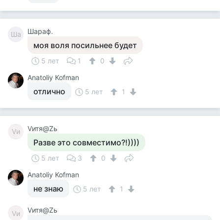
Шараф.
Ша
моя воля посильнее будет
5 лет
1
0
Anatoliy Kofman
отлично
5 лет
1
Vитя@Zь
Vи
Разве это совместимо?!))))
5 лет
3
0
Anatoliy Kofman
не знаю
5 лет
1
Vитя@Zь
Vи