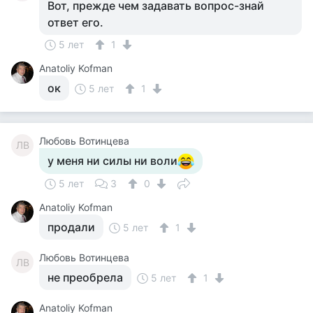
Вот, прежде чем задавать вопрос-знай
ответ его.
5 лет
1
Anatoliy Kofman
ок
5 лет
1
Любовь Вотинцева
ЛВ
у меня ни силы ни воли
5 лет
3
0
Anatoliy Kofman
продали
5 лет
1
Любовь Вотинцева
ЛВ
не преобрела
5 лет
1
Anatoliy Kofman