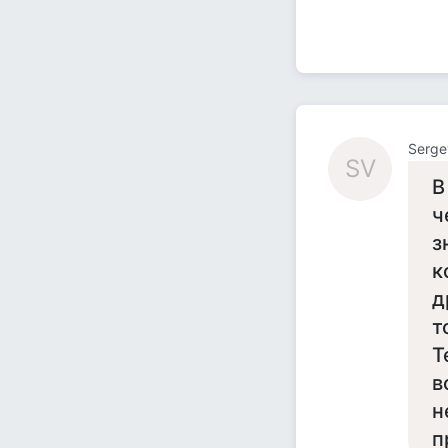
Serge
SV
В
ч
з
к
д
т
Т
в
н
п