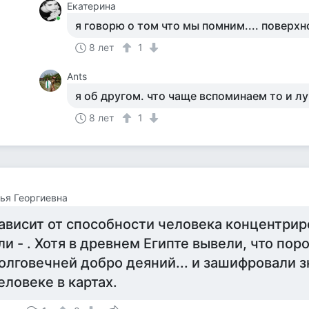
Екатерина
я говорю о том что мы помним.... поверх
8 лет
1
Ants
я об другом. что чаще вспоминаем то и л
8 лет
1
ья Георгиевна
ависит от способности человека концентрир
ли - . Хотя в древнем Египте вывели, что пор
олговечней добро деяний... и зашифровали з
еловеке в картах.