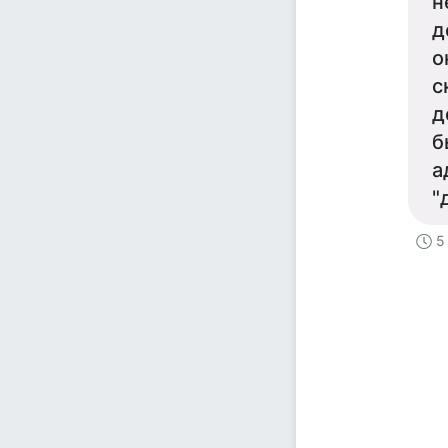
н
д
о
с
д
б
а
"
5