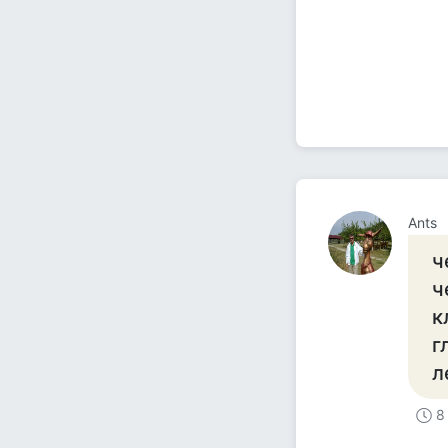
Ants
ч
ч
к
г
л
8