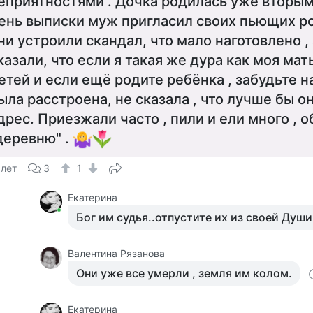
еприятностями . Дочка родилась уже вторым
ень выписки муж пригласил своих пьющих ро
ни устроили скандал, что мало наготовлено ,
казали, что если я такая же дура как моя ма
етей и если ещё родите ребёнка , забудьте на
ыла расстроена, не сказала , что лучше бы о
дрес. Приезжали часто , пили и ели много ,
деревню" .
 лет
3
1
Екатерина
Бог им судья..отпустите их из своей Души.
Валентина Рязанова
Они уже все умерли , земля им колом.
Екатерина