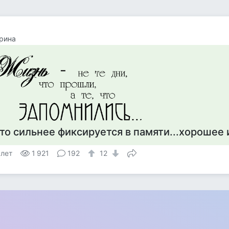
рина
то сильнее фиксируется в памяти...хорошее 
 лет
1 921
192
12