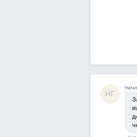
Натал
НГ
З
и
д
ч