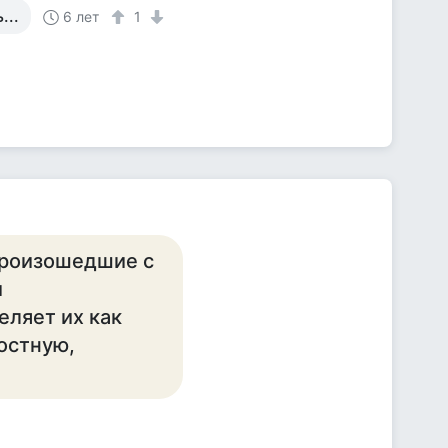
...
6 лет
1
произошедшие с
и
еляет их как
остную,