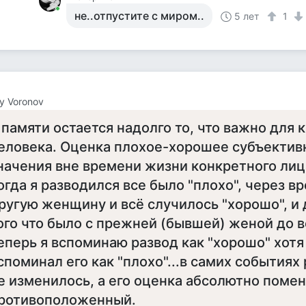
не..отпустите с миром..
5 лет
1
y Voronov
 памяти остается надолго то, что важно для 
еловека. Оценка плохое-хорошее субъективн
начения вне времени жизни конкретного лиц
огда я разводился все было "плохо", через в
ругую женщину и всё случилось "хорошо", и
ого что было с прежней (бывшей) женой до в
еперь я вспоминаю развод как "хорошо" хотя
споминал его как "плохо"...в самих событиях
е изменилось, а его оценка абсолютно помен
ротивоположенный.