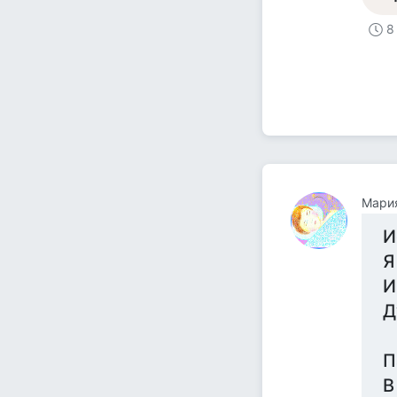
8
Мари
И
Я
И
Д
П
В