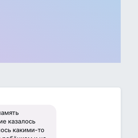
память
ие казалось
лось какими-то