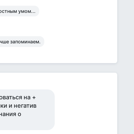
ностным умом...
учше запоминаем.
оваться на +
оки и негатив
нания о