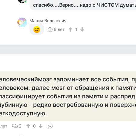
спасибо....Верно....надо о ЧИСТОМ думать
Мария Велесевич
6 лет
1
еловеческиймозг запоминает все события, 
еловеком. далее мозг от обращения к памят
лассифицирует события из памяти и распред
лубинную - редко востребованную и поверхн
егкодоступную.
 лет
2
0