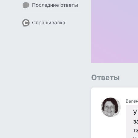
Последние ответы
Спрашивалка
Ответы
Вален
У
з
т