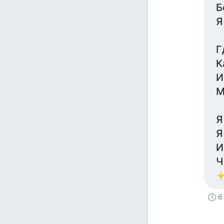
Б
Я
Г
К
И
М
Я
Я
И
Ч
6