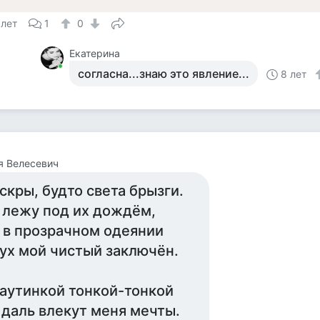
 лет
1
0
Екатерина
согласна...знаю это явление...
8 лет
я Велесевич
скры, будто света брызги.
 лежу под их дождём,
 в прозрачном одеянии
ух мой чистый заключён.
аутинкой тонкой-тонкой
 даль влекут меня мечты.