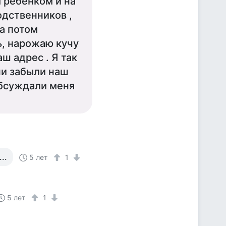
 ребёнком и на
дственников ,
 а потом
ть, нарожаю кучу
ш адрес . Я так
ни забыли наш
 обсуждали меня
..
5 лет
1
5 лет
1