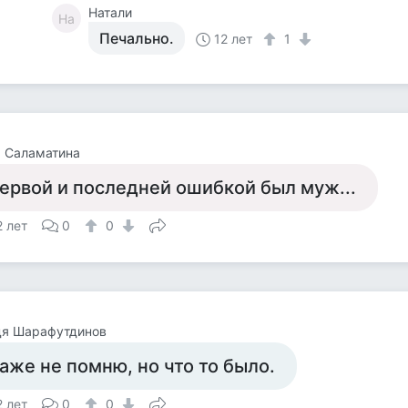
Натали
На
Печально.
12 лет
1
 Саламатина
ервой и последней ошибкой был муж...
2 лет
0
0
дя Шарафутдинов
аже не помню, но что то было.
2 лет
0
0