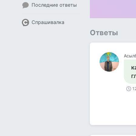
Последние ответы
Спрашивалка
Ответы
Асыл
к
г
1