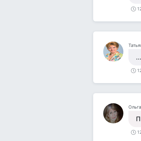
1
Татья
.
1
Ольга
П
1