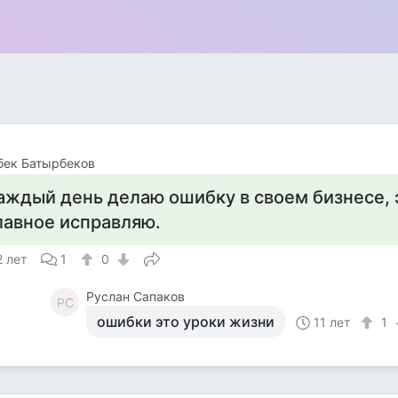
бек Батырбеков
аждый день делаю ошибку в своем бизнесе, 
лавное исправляю.
2 лет
1
0
Руслан Сапаков
РС
ошибки это уроки жизни
11 лет
1