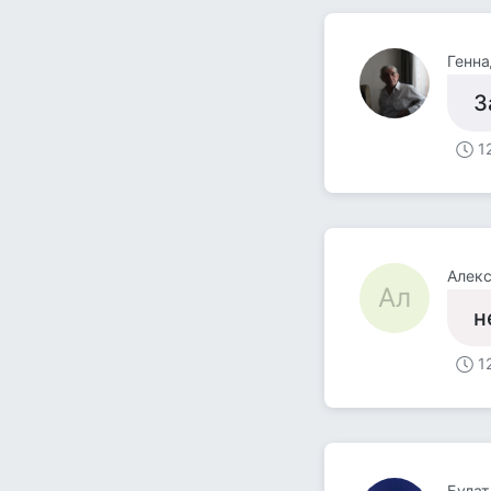
Генна
З
1
Алек
Ал
н
1
Булат