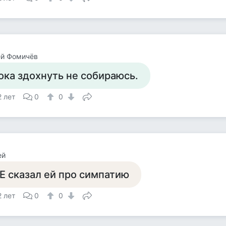
ей Фомичёв
ока здохнуть не собираюсь.
2 лет
0
0
ей
Е сказал ей про симпатию
2 лет
0
0