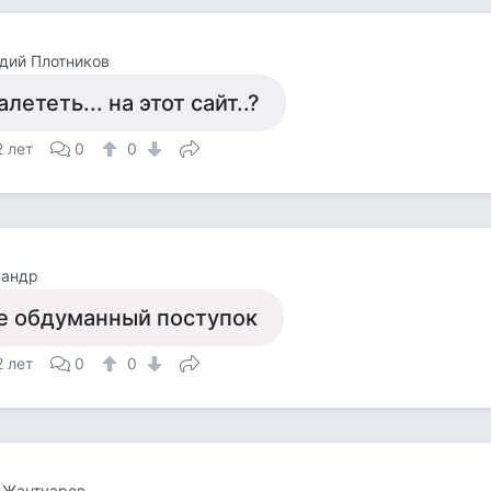
дий Плотников
алететь... на этот сайт..?
2 лет
0
0
сандр
е обдуманный поступок
2 лет
0
0
 Жантуаров