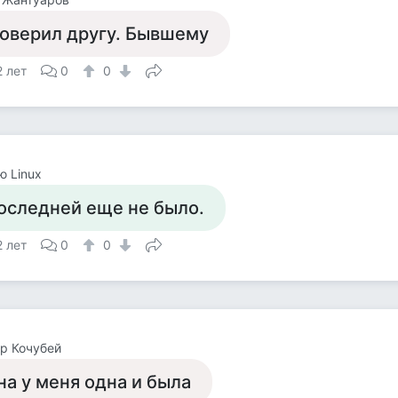
оверил другу. Бывшему
2 лет
0
0
 Linux
оследней еще не было.
2 лет
0
0
р Кочубей
на у меня одна и была