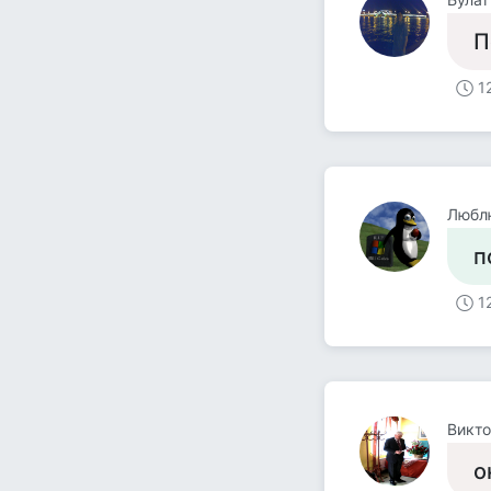
П
1
Люблю
п
1
Викто
о