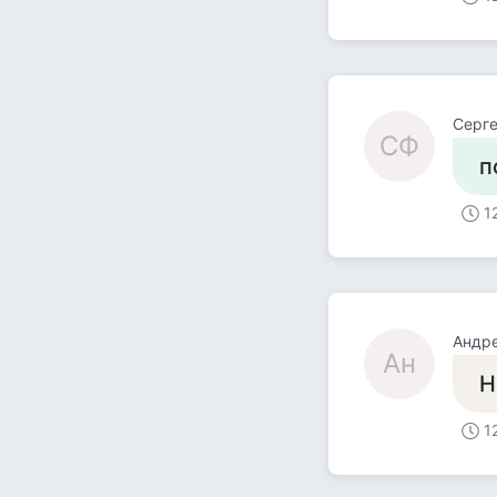
Серг
СФ
п
1
Андр
Ан
Н
1