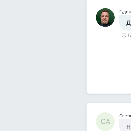
Гудви
Д
1
Светл
СА
Н