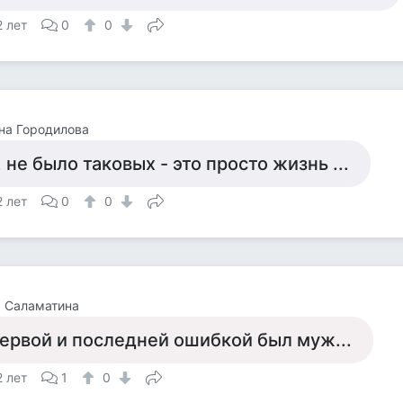
2 лет
0
0
на Городилова
.. не было таковых - это просто жизнь ...
2 лет
0
0
 Саламатина
ервой и последней ошибкой был муж...
2 лет
1
0