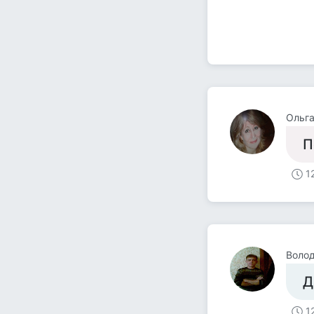
Ольга
П
1
Воло
Д
1