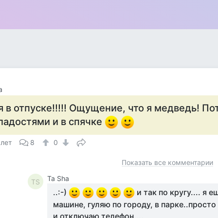
a
.я в отпуске!!!!! Ощущение, что я медведь! По
ладостями и в спячке
 лет
8
0
Показать все комментарии
Та Sha
ТS
..:-)
и так по кругу.... я 
машине, гуляю по городу, в парке..просто 
и отключаю телефон....