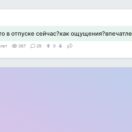
то в отпуске сейчас?как ощущения?впечатл
 лет
367
29
0