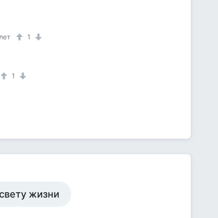
лет
1
1
 свету жизни