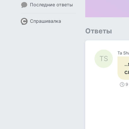
Последние ответы
Спрашивалка
Ответы
Та Sh
ТS
.
с
9