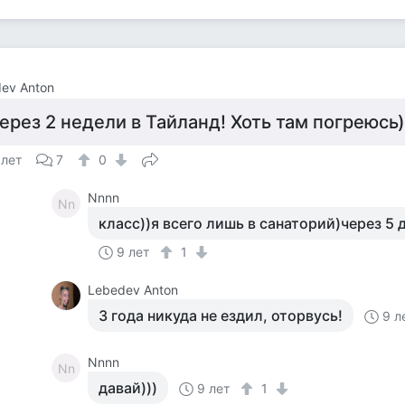
ev Anton
ерез 2 недели в Тайланд! Хоть там погреюсь)
 лет
7
0
Nnnn
Nn
класс))я всего лишь в санаторий)через 5 
9 лет
1
Lebedev Anton
3 года никуда не ездил, оторвусь!
9 л
Nnnn
Nn
давай)))
9 лет
1