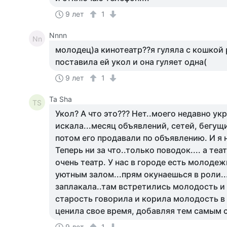
9 лет
1
Nnnn
Nn
молодец)а кинотеатр??я гуляла с кошкой 
поставила ей укол и она гуляет одна(
9 лет
1
Та Sha
ТS
Укол? А что это??? Нет..моего недавно укр
искала...месяц объявлений, сетей, бегущи
потом его продавали по объявлению. И я 
Теперь ни за что..только поводок.... а те
очень театр. У нас в городе есть молоде
уютным залом...прям окунаешься в роли.
заплакала..там встретились молодость и 
старость говорила и корила молодость в т
ценила свое время, добавляя тем самым с
9 лет
1