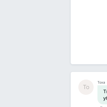
Тоха
То
Т
у