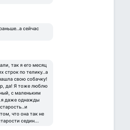
раньше..а сейчас
али, так я его месяц
х строк по телику..а
нашла свою собачку!
атр, да! Я тоже люблю
жный, с маленьким
..я даже однажды
старость..и
ом, что она так не
тарости седин...