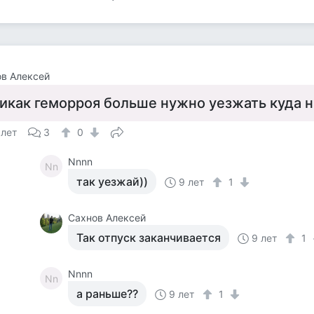
в Алексей
икак геморроя больше нужно уезжать куда 
 лет
3
0
Nnnn
Nn
так уезжай))
9 лет
1
Сахнов Алексей
Так отпуск заканчивается
9 лет
1
Nnnn
Nn
а раньше??
9 лет
1