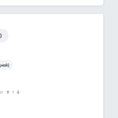
)
дней)
ет
1