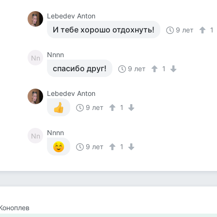
Lebedev Anton
И тебе хорошо отдохнуть!
9 лет
1
Nnnn
Nn
спасибо друг!
9 лет
1
Lebedev Anton
9 лет
1
Nnnn
Nn
9 лет
1
Коноплев