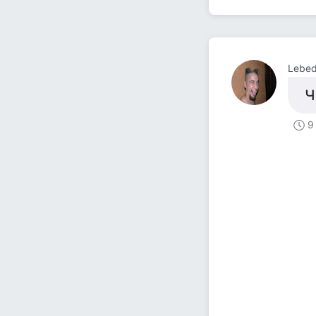
Lebed
Ч
9