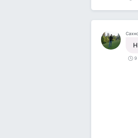
Сахно
Н
9