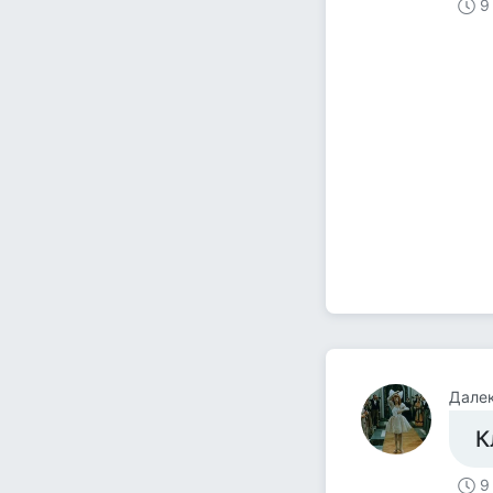
9
Далек
К
9