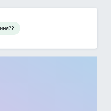
ения??