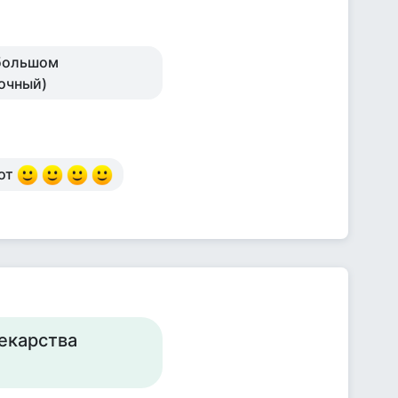
 большом
точный)
вот
екарства