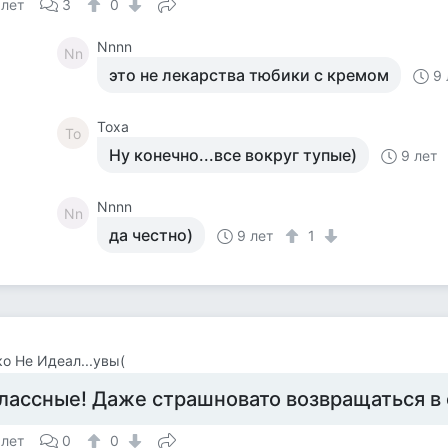
 лет
3
0
Nnnn
Nn
это не лекарства тюбики с кремом
9 
Тоха
То
Ну конечно...все вокруг тупые)
9 лет
Nnnn
Nn
да честно)
9 лет
1
о Не Идеал...увы(
лассные! Даже страшновато возвращаться в
 лет
0
0