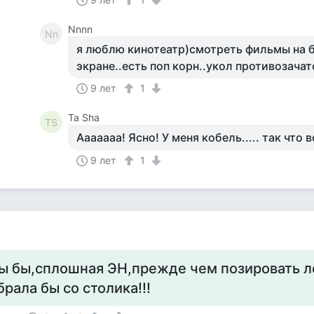
Nnnn
Nn
я люблю кинотеатр)смотреть фильмы на
экране..есть поп корн..укол противозача
9 лет
1
Та Sha
ТS
Ааааааа! Ясно! У меня кобель..... так что 
9 лет
1
ы бы,сплошная ЭН,прежде чем позировать л
брала бы со столика!!!