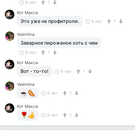
9 лет
1
Кот Макси
Это уже не профитроли.
9 лет
1
Valentina
Заварное пироженое хоть с чем
9 лет
1
Кот Макси
Вот - то-то!
9 лет
1
Valentina
9 лет
1
Кот Макси
9 лет
1