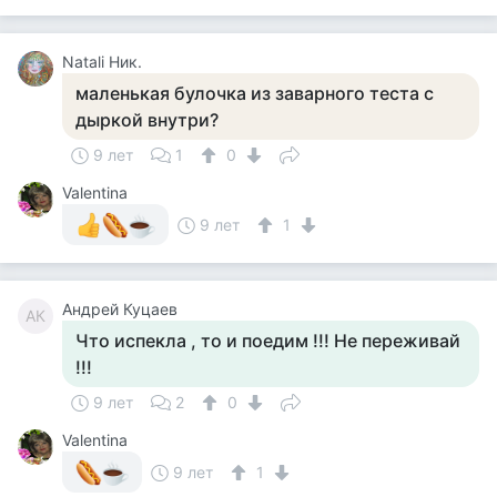
Natali Ник.
маленькая булочка из заварного теста с
дыркой внутри?
9 лет
1
0
Valentina
9 лет
1
Андрей Куцаев
АК
Что испекла , то и поедим !!! Не переживай
!!!
9 лет
2
0
Valentina
9 лет
1