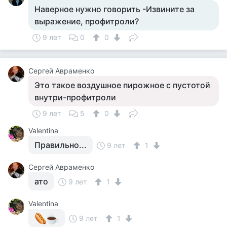
Наверное нужно говорить -Извините за
выражение, профитроли?
9 лет
0
0
Сергей Авраменко
Это такое воздушное пирожное с пустотой
внутри-профитроли
9 лет
5
0
Valentina
Правильно...
9 лет
1
Сергей Авраменко
ато
9 лет
1
Valentina
9 лет
1