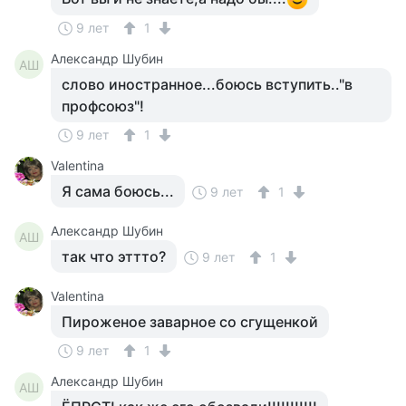
9 лет
1
Александр Шубин
АШ
слово иностранное...боюсь вступить.."в
профсоюз"!
9 лет
1
Valentina
Я сама боюсь...
9 лет
1
Александр Шубин
АШ
так что эттто?
9 лет
1
Valentina
Пироженое заварное со сгущенкой
9 лет
1
Александр Шубин
АШ