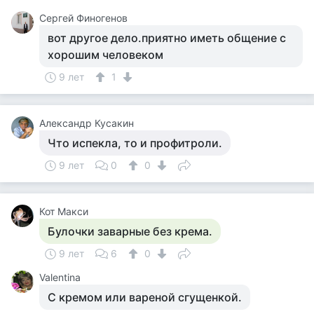
Сергей Финогенов
вот другое дело.приятно иметь общение с
хорошим человеком
9 лет
1
Александр Кусакин
Что испекла, то и профитроли.
9 лет
0
0
Кот Макси
Булочки заварные без крема.
9 лет
6
0
Valentina
С кремом или вареной сгущенкой.