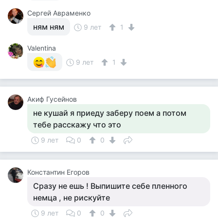
Сергей Авраменко
ням ням
9 лет
1
Valentina
9 лет
1
Акиф Гусейнов
не кушай я приеду заберу поем а потом
тебе расскажу что это
9 лет
0
0
Константин Егоров
Сразу не ешь ! Выпишите себе пленного
немца , не рискуйте
9 лет
0
0