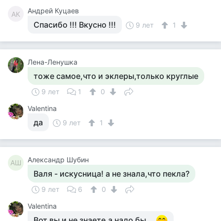
Андрей Куцаев
АК
Спасибо !!! Вкусно !!!
9 лет
1
Лена-Ленушка
тоже самое,что и эклеры,только круглые
9 лет
1
0
Valentina
да
9 лет
1
Александр Шубин
АШ
Валя - искусница! а не знала,что пекла?
9 лет
6
0
Valentina
Вот вы и не знаете,а надо бы....