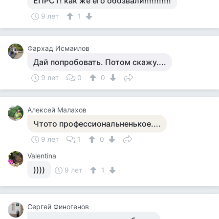
ЁПРСТ! как же его обозвали!!!!!!!!!!!
9 лет
1
Фархад Исмаилов
Дай попробовать. Потом скажу....
9 лет
0
0
Алексей Малахов
Чтото профессиональненькое....
9 лет
1
0
Valentina
))))
9 лет
1
Сергей Финогенов