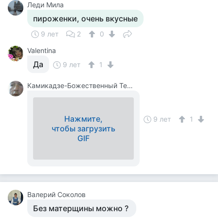
Леди Мила
пироженки, очень вкусные
9 лет
2
0
Valentina
Да
9 лет
1
Камикадзе-Божественный Теплый Ветерок
Нажмите,
9 лет
1
чтобы загрузить
GIF
Валерий Соколов
Без матерщины можно ?