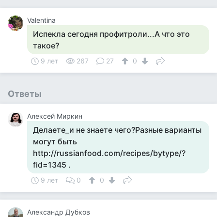
Valentina
Испекла сегодня профитроли...А что это
такое?
9 лет
267
27
0
Ответы
Алексей Миркин
Делаете_и не знаете чего?Разные варианты
могут быть
http://russianfood.com/recipes/bytype/?
fid=1345 .
9 лет
0
0
Александр Дубков