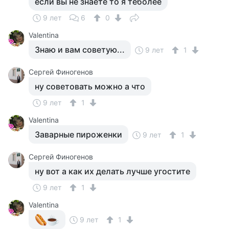
если вы не знаете то я теболее
9 лет
6
0
Valentina
Знаю и вам советую...
9 лет
1
Сергей Финогенов
ну советовать можно а что
9 лет
1
Valentina
Заварные пироженки
9 лет
1
Сергей Финогенов
ну вот а как их делать лучше угостите
9 лет
1
Valentina
9 лет
1