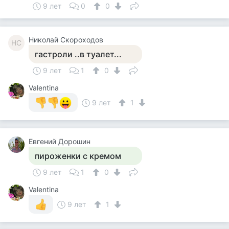
9 лет
0
0
Николай Скороходов
НС
гастроли ..в туалет...
9 лет
1
0
Valentina
9 лет
1
Евгений Дорошин
пироженки с кремом
9 лет
1
0
Valentina
9 лет
1