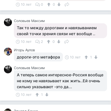
10 лет
0
0
Соловьев Максим
Так то между дорогами и навязыванием
своей точки зрения связи нет вообще ..
10 лет
2
0
Игорь Аулов
дороги-это метафора
10 лет
1
Соловьев Максим
А теперь самое интересное-Россия вообще
не кому не навязывает как жить..Ей очень
сильно указывают -это да...
10 лет
1
Эдуард Бочко