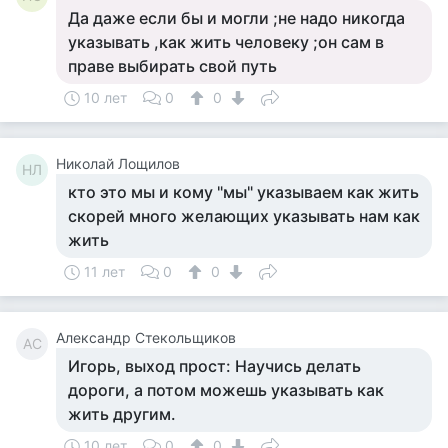
Да даже если бы и могли ;не надо никогда
указывать ,как жить человеку ;он сам в
праве выбирать свой путь
10 лет
0
0
Николай Лощилов
НЛ
кто это мы и кому "мы" указываем как жить
скорей много желающих указывать нам как
жить
11 лет
0
0
Александр Стекольщиков
АС
Игорь, выход прост: Научись делать
дороги, а потом можешь указывать как
жить другим.
10 лет
0
0