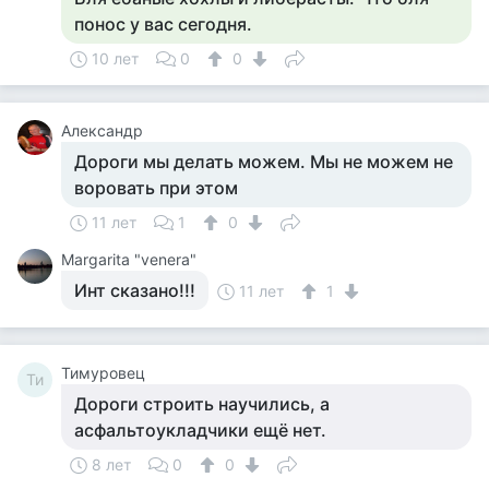
понос у вас сегодня.
10 лет
0
0
Александр
Дороги мы делать можем. Мы не можем не
воровать при этом
11 лет
1
0
Margarita "venera"
Инт сказано!!!
11 лет
1
Тимуровец
Ти
Дороги строить научились, а
асфальтоукладчики ещё нет.
8 лет
0
0