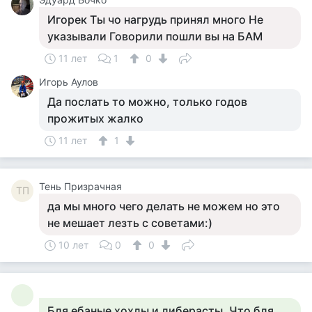
Игорек Ты чо нагрудь принял много Не
указывали Говорили пошли вы на БАМ
11 лет
1
0
Игорь Аулов
Да послать то можно, только годов
прожитых жалко
11 лет
1
Тень Призрачная
ТП
да мы много чего делать не можем но это
не мешает лезть с советами:)
10 лет
0
0
Бля ебаные хохлы и либерасты. Что бля