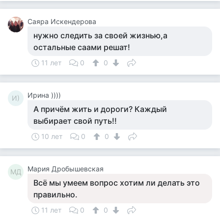
Саяра Искендерова
нужно следить за своей жизнью,а
остальные саами решат!
11 лет
0
0
Ирина ))))
И)
А причём жить и дороги? Каждый
выбирает свой путь!!
10 лет
0
0
Мария Дробышевская
МД
Всё мы умеем вопрос хотим ли делать это
правильно.
11 лет
0
0