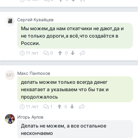
Сергей Кувайцев
Мы можем,да нам откатчики не дают,да и
не только дороги,а всё,что создаётся в
России.
11 лет
0
0
Макс Пантюхов
МП
делать можем только всегда денег
нехватает а указываем что бы так и
продолжалось
11 лет
1
0
Игорь Аулов
Делать не можем, а все остальное
нескончаемо