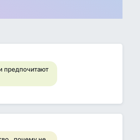
и предпочитают
во , почему не