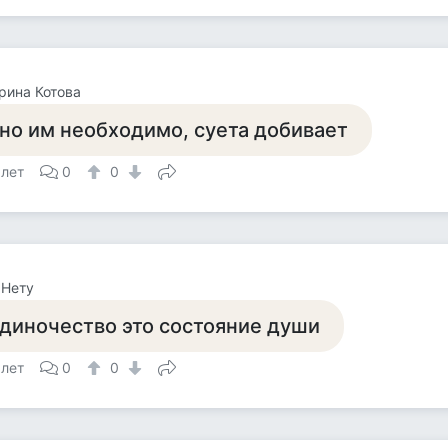
рина Котова
но им необходимо, суета добивает
 лет
0
0
 Нету
диночество это состояние души
 лет
0
0