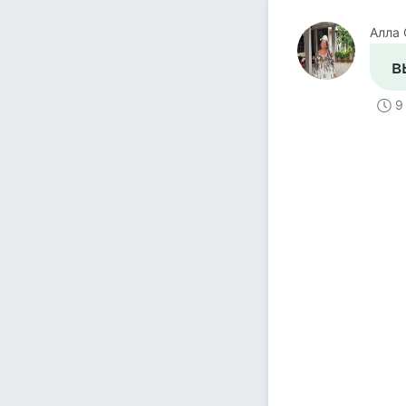
Алла 
в
9