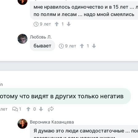
мне нравилось одиночество и в 15 лет ...
по полям и лесам ... надо мной смеялись
9 лет
1
Любовь Л.
бывает
9 лет
1
Nn
отому что видят в других только негатив
 лет
1
0
Вероника Казанцева
Я думаю это люди самодостаточные ... п