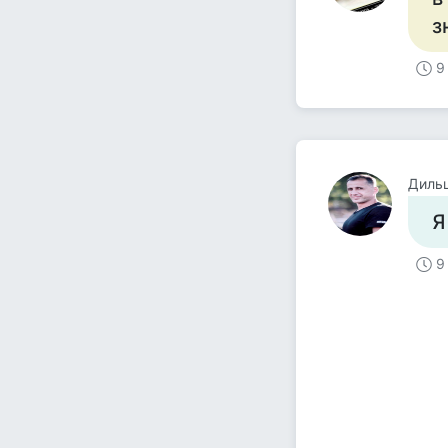
з
9
Диль
Я
9