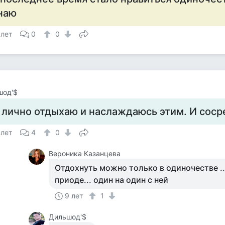
наю
 лет
0
0
шод'$
 лично отдыхаю и наслаждаюсь этим. И соср
 лет
4
0
Вероника Казанцева
Отдохнуть можно только в одиночестве ..
приоде... один на один с ней
9 лет
1
Дильшод'$