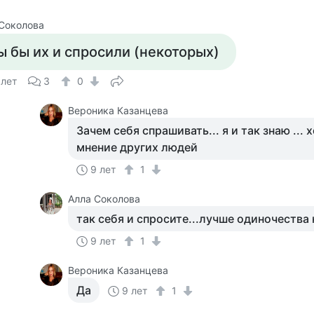
Соколова
ы бы их и спросили (некоторых)
 лет
3
0
Вероника Казанцева
Зачем себя спрашивать... я и так знаю ... 
мнение других людей
9 лет
1
Алла Соколова
так себя и спросите...лучше одиночества н
9 лет
1
Вероника Казанцева
Да
9 лет
1