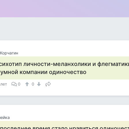
Корчагин
сихотип личности-меланхолики и флегматик
умной компании одиночество
 лет
0
0
лейка
 последнее время стало нравиться одиночест