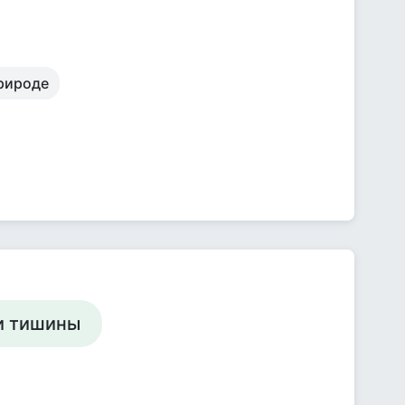
природе
 и тишины