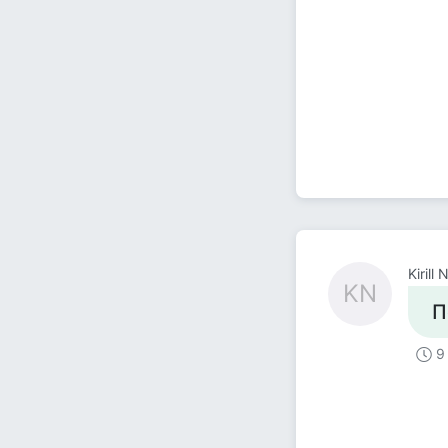
Kirill 
KN
П
9