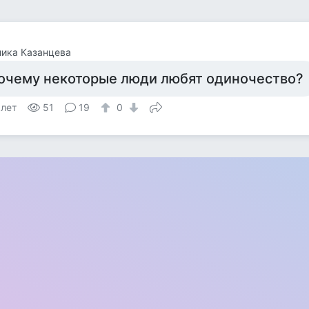
ика Казанцева
очему некоторые люди любят одиночество?
 лет
51
19
0