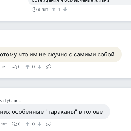
созерцания и осмысления жизни
9 лет
1
отому что им не скучно с самими собой
 лет
0
0
л Губанов
 них особенные "тараканы" в голове
 лет
0
0