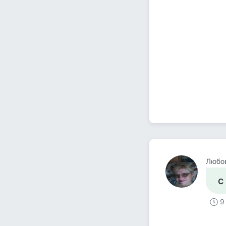
Любов
с
9