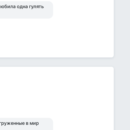
 любила одна гулять
огруженные в мир