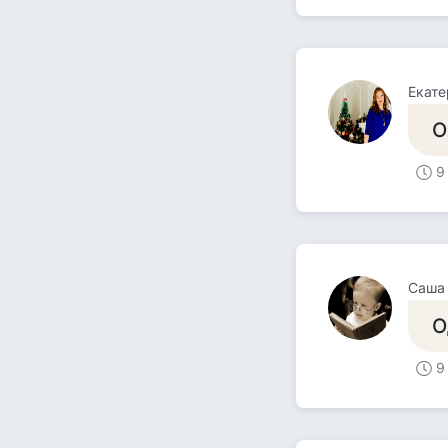
Екате
О
9
Саша
О
9