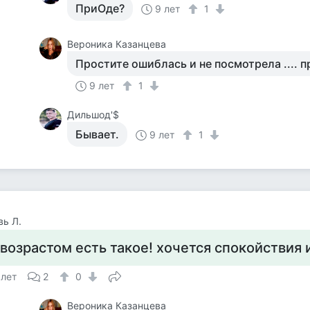
ПриОде?
9 лет
1
Вероника Казанцева
Простите ошиблась и не посмотрела .... 
9 лет
1
Дильшод'$
Бывает.
9 лет
1
ь Л.
 возрастом есть такое! хочется спокойствия
 лет
2
0
Вероника Казанцева