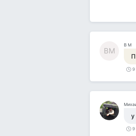
В М
ВМ
П
9
Михаи
у
9