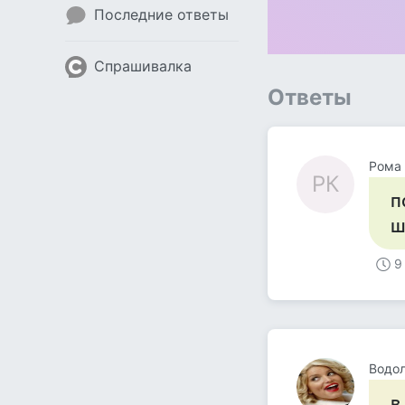
Последние ответы
Спрашивалка
Ответы
Рома 
РК
п
ш
9
Водо
в