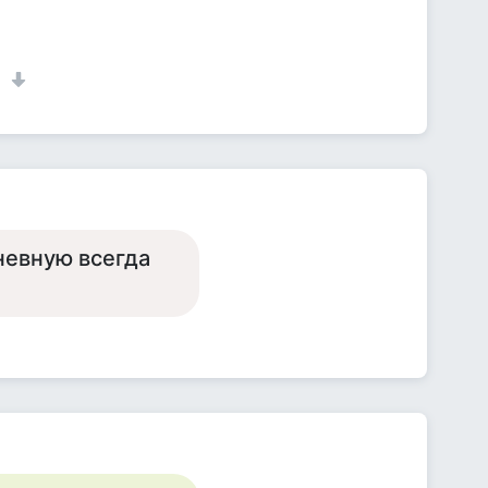
1
невную всегда