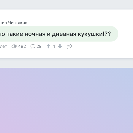
тин Чистяков
то такие ночная и дневная кукушки!??
 лет
492
29
1