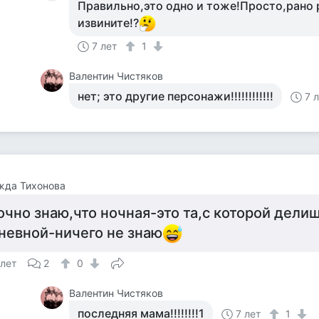
Правильно,это одно и тоже!Просто,рано 
извините!?
7 лет
1
Валентин Чистяков
нет; это другие персонажи!!!!!!!!!!!!
7 
жда Тихонова
очно знаю,что ночная-это та,с которой делиш
невной-ничего не знаю
 лет
2
0
Валентин Чистяков
последняя мама!!!!!!!!1
7 лет
1