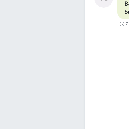
В
б
7