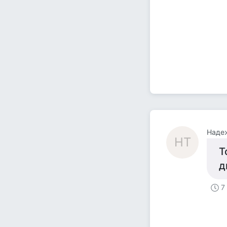
Наде
НТ
Т
д
7