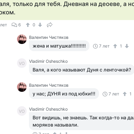
аля, только для тебя. Дневная на деоеве, а н
оком.
 лет
6
0
Валентин Чистяков
жена и матушка!!!!!!!!!!
7 лет
1
Vladimir Osheschko
VO
Валя, а кого называют Дуня с ленточкой?
Валентин Чистяков
у нас; ДУНЯ из под юбки!!!
7 лет
1
Vladimir Osheschko
VO
Вот видишь, не знаешь. Так когда-то на д
моряков называли.