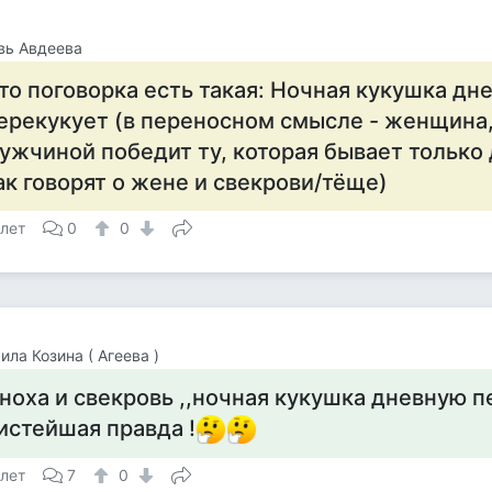
вь Авдеева
то поговорка есть такая: Ночная кукушка дн
ерекукует (в переносном смысле - женщина, 
ужчиной победит ту, которая бывает только
ак говорят о жене и свекрови/тёще)
 лет
0
0
ла Козина ( Агеева )
ноха и свекровь ,,ночная кукушка дневную п
истейшая правда !
 лет
7
0