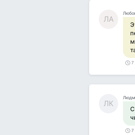
Любо
ЛА
Э
п
м
т
7
Людми
ЛК
С
ч
7