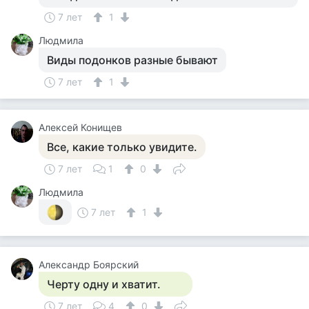
7 лет
1
Людмила
Виды подонков разные бывают
7 лет
1
Алексей Конищев
Все, какие только увидите.
7 лет
1
0
Людмила
7 лет
1
Александр Боярский
Черту одну и хватит.
7 лет
4
0