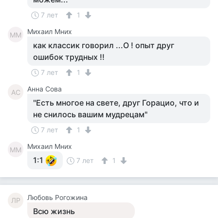
7 лет
1
Михаил Мних
ММ
как классик говорил ...О ! опыт друг
ошибок трудных !!
7 лет
1
Анна Сова
АС
"Есть многое на свете, друг Горацио, что и
не снилось вашим мудрецам"
7 лет
1
Михаил Мних
ММ
1:1
7 лет
1
Любовь Рогожина
ЛР
Всю жизнь