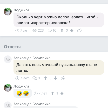
Людмила
Сколько черт можно использовать, чтобы
описатьхарактер человека?
7 лет
223
16
0
Ответы
Александр Борисайко
АБ
Да хоть весь мочевой пузырь.сразу станет
легче.
7 лет
3
0
Людмила
7 лет
1
Александр Борисайко
АБ