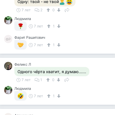
Одну: твой - не твой
7 лет
2
0
Людмила
7 лет
1
Фарит Рашитович
ФР
7 лет
1
Феликс Л
Одного чёрта хватит, я думаю......
7 лет
1
0
Людмила
7 лет
1