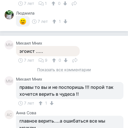
7 лет
1
0
Людмила
7 лет
1
Михаил Мних
ММ
эгоист .....
7 лет
9
0
Показать все комментарии
Михаил Мних
ММ
правы то вы и не поспоришь !!! порой так
хочется верить в чудеса !!
7 лет
1
Анна Сова
АС
главное верить....а ошибаться все мы
можем...