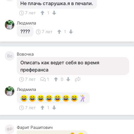
Не плачь старушка.я в печали.
7 лет
1
Людмила
????
7 лет
1
Вовочка
Во
Описать как ведет себя во время
преферанса
7 лет
1
0
Людмила
7 лет
1
Фарит Рашитович
ФР