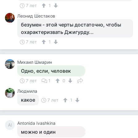
7 лет
1
Леонид Шестаков
безумен - этой черты достаточно, чтобы
охарактеризвать Джигурду...
7 лет
1
Михаил Шмарин
Одно, если, человек
7 лет
1
0
Людмила
какое
7 лет
1
Antonida Ivashkina
AI
можно и один