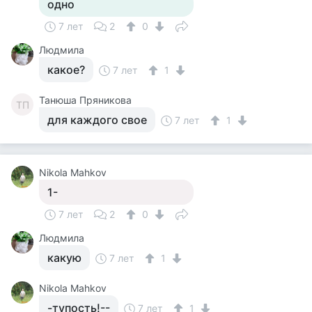
одно
7 лет
2
0
Людмила
какое?
7 лет
1
Танюша Пряникова
ТП
для каждого свое
7 лет
1
Nikola Mahkov
1-
7 лет
2
0
Людмила
какую
7 лет
1
Nikola Mahkov
-тупость!--
7 лет
1