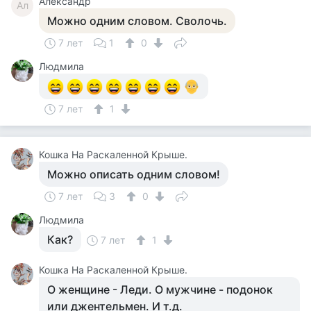
Александр
Ал
Можно одним словом. Сволочь.
7 лет
1
0
Людмила
7 лет
1
Кошка На Раскаленной Крыше.
Можно описать одним словом!
7 лет
3
0
Людмила
Как?
7 лет
1
Кошка На Раскаленной Крыше.
О женщине - Леди. О мужчине - подонок
или джентельмен. И т.д.