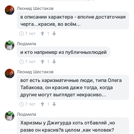
Леонид Шестаков
в описании характера - вполне достаточная
черта...красив, во всём...
7 лет
1
Людмила
и кто например из публичныхлюдей
7 лет
1
Леонид Шестаков
вот есть харизматичные люди, типа Олега
Табакова, он красив даже тогда, когда
другие могут выглядет некрасиво...
7 лет
1
Людмила
Харизмы у Джигурда хоть отбавляй ,но
разве он красив?в целом ,как человек?