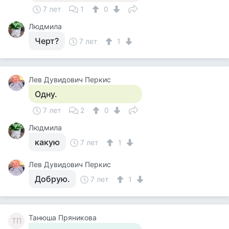
7 лет
1
0
Людмила
Черт?
7 лет
1
Лев Дувидович Перкис
Одну.
7 лет
2
0
Людмила
какую
7 лет
1
Лев Дувидович Перкис
Добрую.
7 лет
1
Танюша Пряникова
ТП