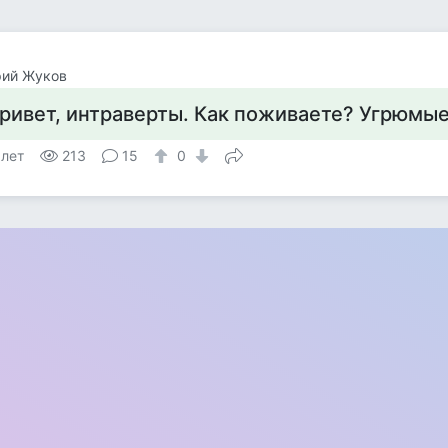
рий Жуков
ривет, интраверты. Как поживаете? Угрюмые,
 лет
213
15
0