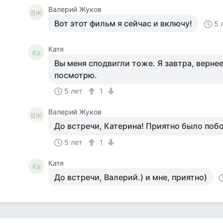
Валерий Жуков
ВЖ
Вот этот фильм я сейчас и включу!
5 
Катя
Ка
Вы меня сподвигли тоже. Я завтра, верне
посмотрю.
5 лет
1
Валерий Жуков
ВЖ
До встречи, Катерина! Приятно было побо
5 лет
1
Катя
Ка
До встречи, Валерий.) и мне, приятно)