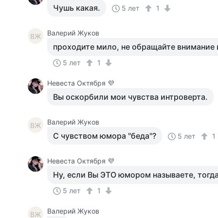
Чушь какая.
5 лет
1
Валерий Жуков
ВЖ
проходите мило, не обращайте внимание 
5 лет
1
Невеста Октября 💜
Вы оскорбили мои чувства интроверта.
Валерий Жуков
ВЖ
С чувством юмора "беда"?
5 лет
1
Невеста Октября 💜
Ну, если Вы ЭТО юмором называете, тогда
5 лет
1
Валерий Жуков
ВЖ