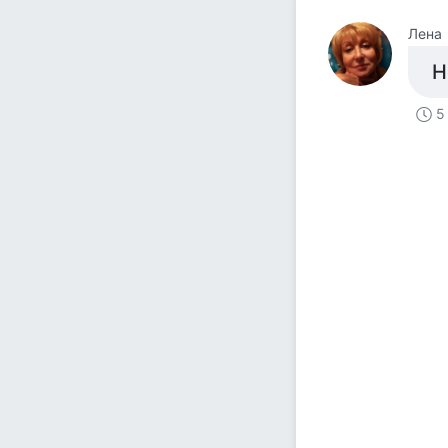
Лена
Н
5