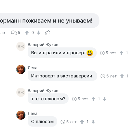
орманн поживаем и не унываем!
 лет
5
0
Валерий Жуков
ВЖ
Вы интра или интроверт
5 лет
Лена
Интроверт в экстраверсии.
5 лет
Валерий Жуков
ВЖ
т. е. с плюсом?
5 лет
1
Лена
С плюсом
5 лет
1