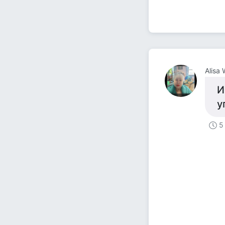
Alisa
И
у
5