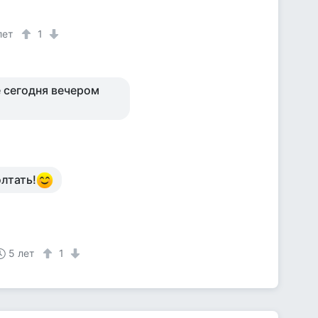
лет
1
е сегодня вечером
лтать!
5 лет
1