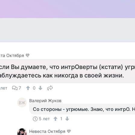
та Октября 💜
сли Вы думаете, что интрОверты (кстати) уг
аблуждаетесь как никогда в своей жизни.
 лет
7
0
Валерий Жуков
ВЖ
Со стороны - угрюмые. Знаю, что интрО. 
5 лет
1
Невеста Октября 💜