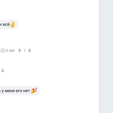
и всё
5 лет
1
 у меня его нет