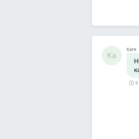
Катя
Ка
Н
к
5