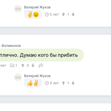
Валерий Жуков
ВЖ
5 лет
1
ь Фолимонов
тлично. Думаю кого бы прибить
 лет
1
0
Валерий Жуков
ВЖ
5 лет
1