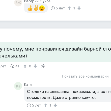
Валерий Жуков
ВЖ
5 лет
1
у почему, мне понравился дизайн барной сто
ачельками)
 лет
41
0
Показать все комментарии
Катя
Ка
Столько наслышанна, показывали, а вот 
посмотреть. Даже странно как-то.
5 лет
1