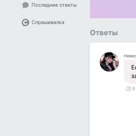
Последние ответы
Спрашивалка
Ответы
Невес
Е
з
5