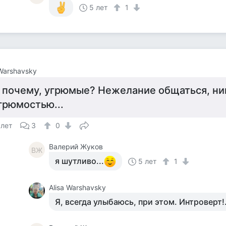
5 лет
1
 Warshavsky
 почему, угрюмые? Нежелание общаться, ник
грюмостью...
 лет
3
0
Валерий Жуков
ВЖ
я шутливо...
5 лет
1
Alisa Warshavsky
Я, всегда улыбаюсь, при этом. Интроверт!.