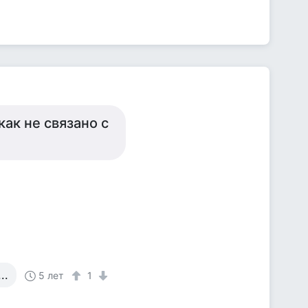
ак не связано с
..
5 лет
1