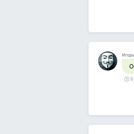
Игор
О
5