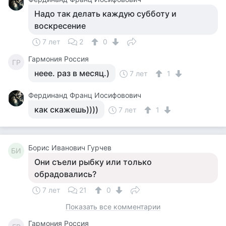
Надо так делать каждую субботу и
воскресение
7 лет
2
0
Гармония Россия
ГР
неее. раз в месяц.)
7 лет
1
Фердинанд Франц Иосифовович
как скажешь))))
7 лет
1
Борис Иванович Гурчев
БИ
Они съели рыбку или только
обрадовались?
7 лет
21
0
Показать все комментарии
Гармония Россия