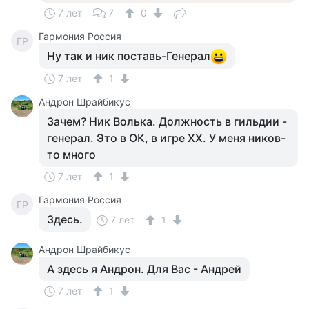
7 лет
7
0
Гармония Россия
ГР
Ну так и ник поставь-Генерал
7 лет
1
Андрон Шрайбикус
Зачем? Ник Волька. Должность в гильдии -
генерал. Это в ОК, в игре ХХ. У меня ников-
то много
7 лет
1
Гармония Россия
ГР
Здесь.
7 лет
1
Андрон Шрайбикус
А здесь я Андрон. Для Вас - Андрей
7 лет
1