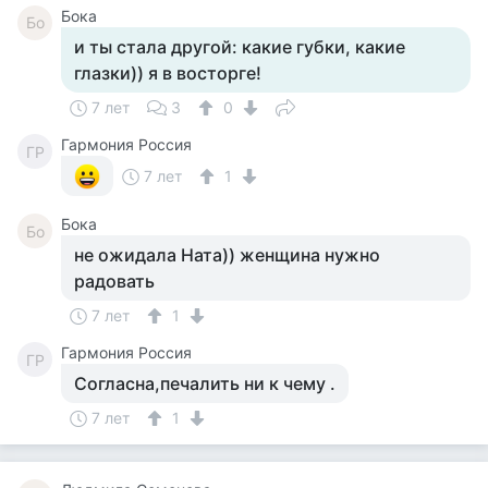
Бока
Бо
и ты стала другой: какие губки, какие
глазки)) я в восторге!
7 лет
3
0
Гармония Россия
ГР
7 лет
1
Бока
Бо
не ожидала Ната)) женщина нужно
радовать
7 лет
1
Гармония Россия
ГР
Согласна,печалить ни к чему .
7 лет
1