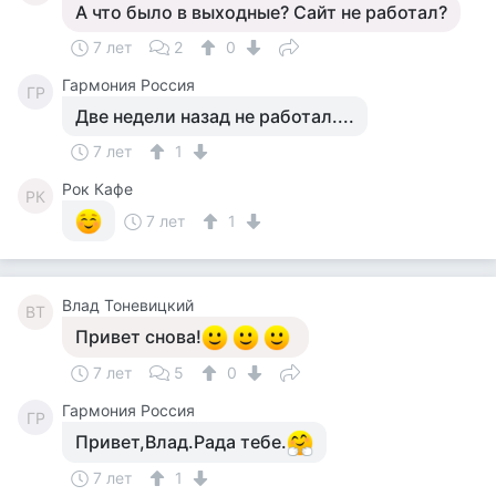
А что было в выходные? Сайт не работал?
7 лет
2
0
Гармония Россия
ГР
Две недели назад не работал....
7 лет
1
Рок Кафе
РК
7 лет
1
Влад Тоневицкий
ВТ
Привет снова!
7 лет
5
0
Гармония Россия
ГР
Привет,Влад.Рада тебе.
7 лет
1