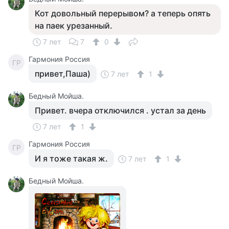
Кот довольный перерывом? а теперь опять
на паек урезанный.
7 лет
7
0
Гармония Россия
ГР
привет,Паша)
7 лет
1
Бедный Мойша.
Привет. вчера отключился . устал за день
7 лет
1
Гармония Россия
ГР
И я тоже такая ж.
7 лет
1
Бедный Мойша.