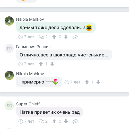
Nikola Mahkov
да-мы тоже дела сделали...!
7 лет
2
0
Гармония Россия
ГР
Отлично,все в шоколаде,чистенькие...
7 лет
1
Nikola Mahkov
-примерно!---
7 лет
1
Super Сhieff
SС
Натка приветик очень рад
7 лет
2
0