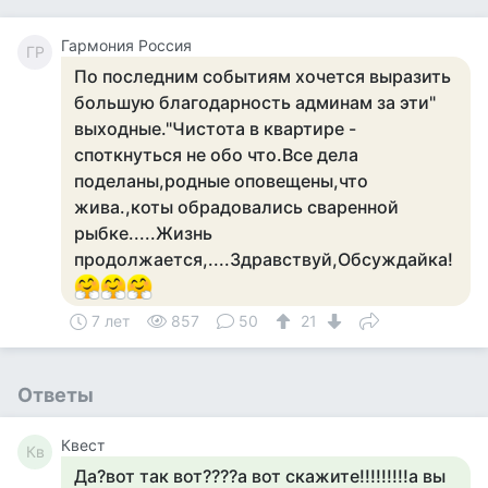
Гармония Россия
ГР
По последним событиям хочется выразить
большую благодарность админам за эти"
выходные."Чистота в квартире -
споткнуться не обо что.Все дела
поделаны,родные оповещены,что
жива.,коты обрадовались сваренной
рыбке.....Жизнь
продолжается,....Здравствуй,Обсуждайка!
7 лет
857
50
21
Ответы
Квест
Кв
Да?вот так вот????а вот скажите!!!!!!!!!а вы