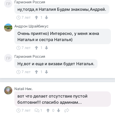
Гармония Россия
ГР
ну,тогда,я Наталия Будем знакомы,Андрей.
7 лет
1
Андрон Шрайбикус
Очень приятно) Интересно, у меня жена
Наталья и сестра Наталья)
7 лет
1
Гармония Россия
ГР
Ну,вот и еще и визави будет Наталья.
7 лет
1
Natali Ник.
вот что делает отсутствие пустой
болтовни!!! спасибо админам...
7 лет
1
0