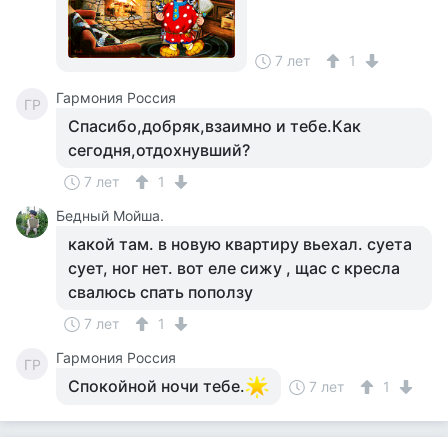
7 лет
1
Гармония Россия
ГР
Спасибо,добряк,взаимно и тебе.Как
сегодня,отдохнувший?
7 лет
1
Бедный Мойша.
какой там. в новую квартиру вьехал. суета
сует, ног нет. вот еле сижу , щас с кресла
свалюсь спать поползу
7 лет
1
Гармония Россия
ГР
Спокойной ночи тебе.
7 лет
1