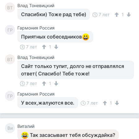
Влад Тоневицкий
ВТ
Спасибки) Тоже рад тебе)
7 лет
1
Гармония Россия
ГР
Приятных собеседников
7 лет
1
Влад Тоневицкий
ВТ
Сайт только тупит, долго не отправлялся
ответ( Спасибо! Тебе тоже!
7 лет
1
Гармония Россия
ГР
У всех,жалуются все.
7 лет
1
Виталий
Ви
Так засасывает тебя обсуждайка?