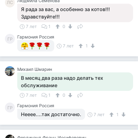
Людмила Семенова
ЛС
Я рада за вас, а особенно за котов!!!
Здравствуйте!!!
7 лет
1
0
Гармония Россия
ГР
7 лет
1
Михаил Шмарин
В месяц два раза надо делать тех
обслуживание
7 лет
1
0
Гармония Россия
ГР
Нееее....так достаточно.
7 лет
1
Фердинанд Франц Иосифовович