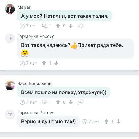
Марат
А у моей Наталии, вот такая талия.
7 лет
1
0
Гармония Россия
ГР
Вот такая,надеюсь?
Привет,рада тебе.
7 лет
1
Вася Васильков
Всем пошло на пользу,отдохнули))
7 лет
1
0
Гармония Россия
ГР
Верно и душевно так!)
7 лет
1