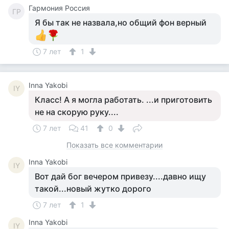
Гармония Россия
ГР
Я бы так не назвала,но общий фон верный
7 лет
1
Inna Yakobi
IY
Класс! А я могла работать. ...и приготовить
не на скорую руку....
7 лет
41
0
Показать все комментарии
Inna Yakobi
IY
Вот дай бог вечером привезу....давно ищу
такой...новый жутко дорого
7 лет
1
Inna Yakobi
IY