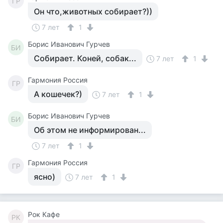
ГР
Он что,животных собирает?))
7 лет
1
Борис Иванович Гурчев
БИ
Собирает. Коней, собак...
7 лет
1
Гармония Россия
ГР
А кошечек?)
7 лет
1
Борис Иванович Гурчев
БИ
Об этом не информирован...
7 лет
1
Гармония Россия
ГР
ясно)
7 лет
1
Рок Кафе
РК