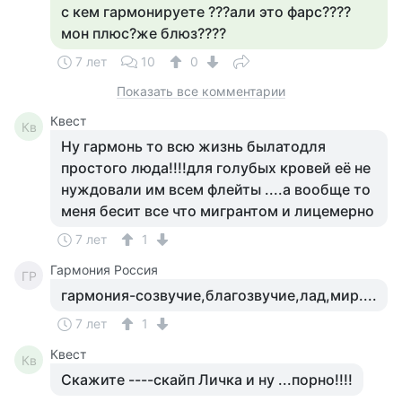
с кем гармонируете ???али это фарс????
мон плюс?же блюз????
7 лет
10
0
Показать все комментарии
Квест
Кв
Ну гармонь то всю жизнь былатодля
простого люда!!!!для голубых кровей её не
нуждовали им всем флейты ....а вообще то
меня бесит все что мигрантом и лицемерно
7 лет
1
Гармония Россия
ГР
гармония-созвучие,благозвучие,лад,мир....
7 лет
1
Квест
Кв
Скажите ----скайп Личка и ну ...порно!!!!