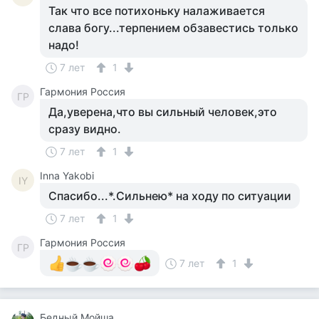
Так что все потихоньку налаживается
слава богу...терпением обзавестись только
надо!
7 лет
1
Гармония Россия
ГР
Да,уверена,что вы сильный человек,это
сразу видно.
7 лет
1
Inna Yakobi
IY
Спасибо...*.Сильнею* на ходу по ситуации
7 лет
1
Гармония Россия
ГР
7 лет
1
Бедный Мойша.