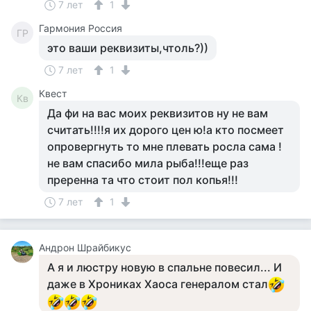
7 лет
1
Гармония Россия
ГР
это ваши реквизиты,чтоль?))
7 лет
1
Квест
Кв
Да фи на вас моих реквизитов ну не вам
считать!!!!я их дорого цен ю!а кто посмеет
опровергнуть то мне плевать росла сама !
не вам спасибо мила рыба!!!еще раз
преренна та что стоит пол копья!!!
7 лет
1
Андрон Шрайбикус
А я и люстру новую в спальне повесил... И
даже в Хрониках Хаоса генералом стал