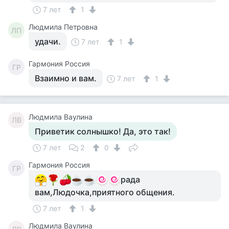
7 лет
1
Людмила Петровна
ЛП
удачи.
7 лет
1
Гармония Россия
ГР
Взаимно и вам.
7 лет
1
Людмила Ваулина
ЛВ
Приветик солнышко! Да, это так!
7 лет
2
0
Гармония Россия
ГР
рада
вам,Людочка,приятного общения.
7 лет
1
Людмила Ваулина