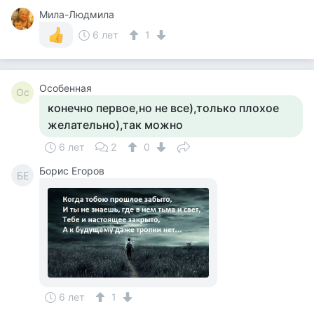
Мила-Людмила
6 лет
1
Особенная
Ос
конечно первое,но не все),только плохое
желательно),так можно
6 лет
2
0
Борис Егоров
БЕ
6 лет
1