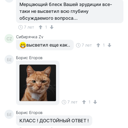
Мерцающий блеск Вашей эрудиции все-
таки не высветил всю глубину
обсуждаемого вопроса...
7 лет
1
Сибирячка Zv
СZ
высветил еще как..
7 лет
1
Борис Егоров
БЕ
7 лет
1
Борис Егоров
БЕ
КЛАСС ! ДОСТОЙНЫЙ ОТВЕТ !