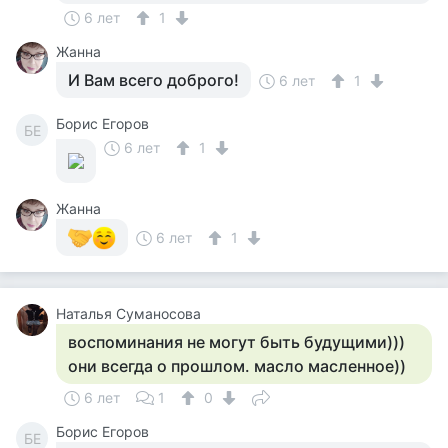
6 лет
1
Жанна
И Вам всего доброго!
6 лет
1
Борис Егоров
БЕ
6 лет
1
Жанна
6 лет
1
Наталья Суманосова
воспоминания не могут быть будущими)))
они всегда о прошлом. масло масленное))
6 лет
1
0
Борис Егоров
БЕ