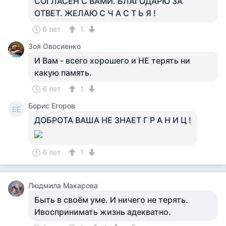
СОГЛАСЕН С ВАМИ. БЛАГОДАРЮ ЗА
ОТВЕТ. ЖЕЛАЮ С Ч А С Т Ь Я !
6 лет
1
Зоя Овосиенко
И Вам - всего хорошего и НЕ терять ни
какую память.
6 лет
1
Борис Егоров
БЕ
ДОБРОТА ВАША НЕ ЗНАЕТ Г Р А Н И Ц !
6 лет
1
Людмила Макарова
Быть в своём уме. И ничего не терять.
Ивоспринимать жизнь адекватно.