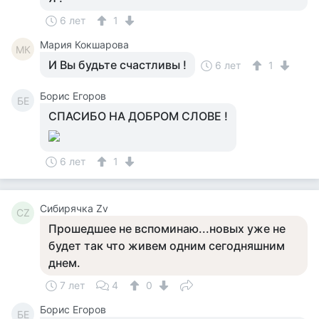
6 лет
1
Мария Кокшарова
МК
И Вы будьте счастливы !
6 лет
1
Борис Егоров
БЕ
СПАСИБО НА ДОБРОМ СЛОВЕ !
6 лет
1
Сибирячка Zv
СZ
Прошедшее не вспоминаю...новых уже не
будет так что живем одним сегодняшним
днем.
7 лет
4
0
Борис Егоров
БЕ