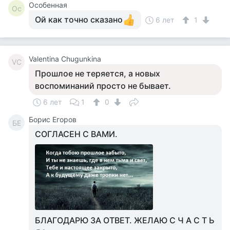
Особенная
Ос
Ой как точно сказано
6 лет
1
Valentina Chugunkina
VC
Прошлое не теряется, а новых
воспоминаний просто не бывает.
6 лет
1
0
Борис Егоров
БЕ
СОГЛАСЕН С ВАМИ.
БЛАГОДАРЮ ЗА ОТВЕТ. ЖЕЛАЮ С Ч А С Т Ь