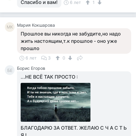
Спасибо и вам!
6 лет
1
Мария Кокшарова
МК
Прошлое вы никогда не забудите,но надо
жить настоящим,т.к прошлое - оно уже
прошло
6 лет
3
0
Борис Егоров
БЕ
...НЕ ВСЁ ТАК ПРОСТО :
БЛАГОДАРЮ ЗА ОТВЕТ. ЖЕЛАЮ С Ч А С Т Ь
Я !