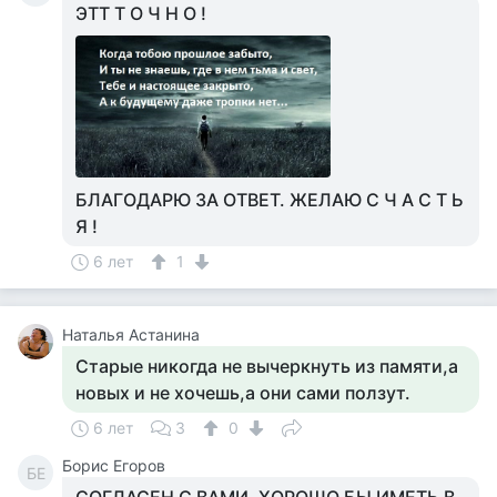
ЭТТ Т О Ч Н О !
БЛАГОДАРЮ ЗА ОТВЕТ. ЖЕЛАЮ С Ч А С Т Ь
Я !
6 лет
1
Наталья Астанина
Старые никогда не вычеркнуть из памяти,а
новых и не хочешь,а они сами ползут.
6 лет
3
0
Борис Егоров
БЕ