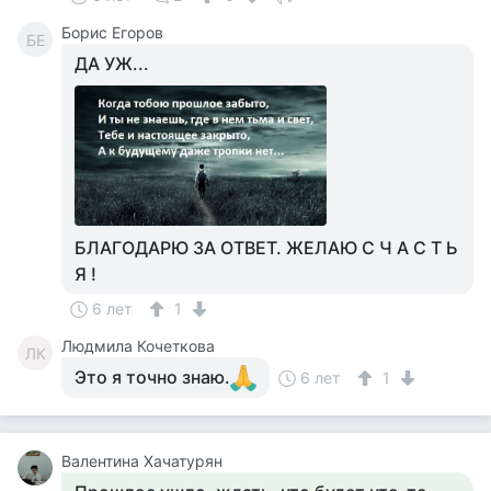
Борис Егоров
БЕ
ДА УЖ...
БЛАГОДАРЮ ЗА ОТВЕТ. ЖЕЛАЮ С Ч А С Т Ь
Я !
6 лет
1
Людмила Кочеткова
ЛК
Это я точно знаю.
6 лет
1
Валентина Хачатурян