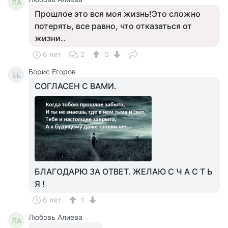
ЛА
Прошлое это вся моя жизнь!Это сложно
потерять, все равно, что отказаться от
жизни..
6 лет
2
0
Борис Егоров
БЕ
СОГЛАСЕН С ВАМИ.
БЛАГОДАРЮ ЗА ОТВЕТ. ЖЕЛАЮ С Ч А С Т Ь
Я !
6 лет
1
Любовь Алиева
ЛА