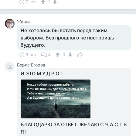
7 лет
1
Жанна
Не хотелось бы встать перед таким
выбором. Без прошлого не построишь
будущего.
6 лет
4
0
Борис Егоров
БЕ
И ЭТО М У Д Р О !
БЛАГОДАРЮ ЗА ОТВЕТ. ЖЕЛАЮ С Ч А С Т Ь
Я !