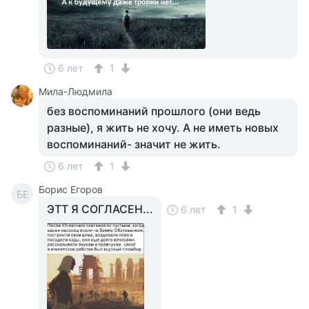
6 лет
1
Мила-Людмила
без воспоминаний прошлого (они ведь
разные), я жить не хочу. А не иметь новых
воспоминаний- значит не жить.
6 лет
1
Борис Егоров
БЕ
ЭТТ Я СОГЛАСЕН...
6 лет
1