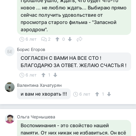
Прошлое ушло, ждать, что будет что-то
новое ... не люблю ждать... Выбираю прямо
сейчас получить удовольствие от
просмотра старого фильма - "Запасной
аэродром".
6 лет
2
0
Борис Егоров
БЕ
СОГЛАСЕН С ВАМИ НА ВСЕ СТО !
БЛАГОДАРЮ ЗА ОТВЕТ. ЖЕЛАЮ СЧАСТЬЯ !
6 лет
1
Валентина Хачатурян
и вам не хворать !!!
6 лет
1
Ольга Чернышева
Воспоминания - это свойство нашей
памяти. От них никак не избавиться. Он всё