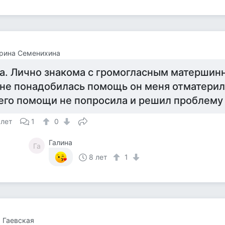
рина Семенихина
а. Лично знакома с громогласным матершинн
не понадобилась помощь он меня отматерил з
его помощи не попросила и решил проблему 
 лет
1
0
Галина
Га
8 лет
1
 Гаевская