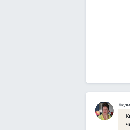
Людм
К
ч