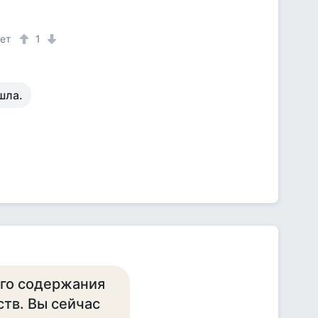
лет
1
шла.
его содержания
ств. Вы сейчас