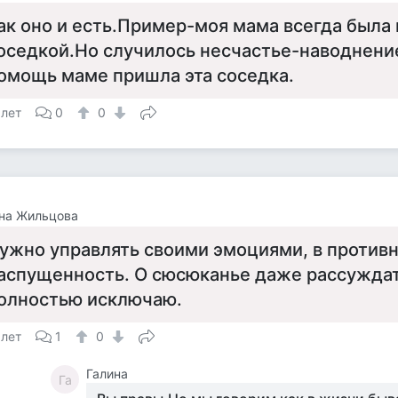
ак оно и есть.Пример-моя мама всегда была 
оседкой.Но случилось несчастье-наводнени
омощь маме пришла эта соседка.
 лет
0
0
на Жильцова
ужно управлять своими эмоциями, в противн
аспущенность. О сюсюканье даже рассуждат
олностью исключаю.
 лет
1
0
Галина
Га