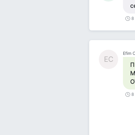
с
8
Efim 
EC
П
М
О
8