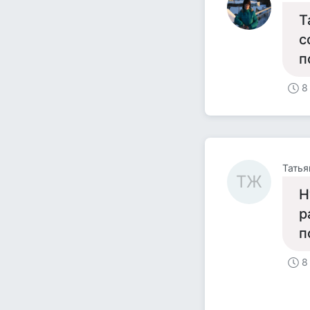
Т
с
п
8
Татья
ТЖ
Н
р
п
8