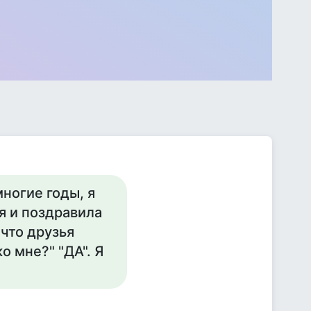
ногие годы, я
я и поздравила
 что друзья
о мне?" "ДА". Я