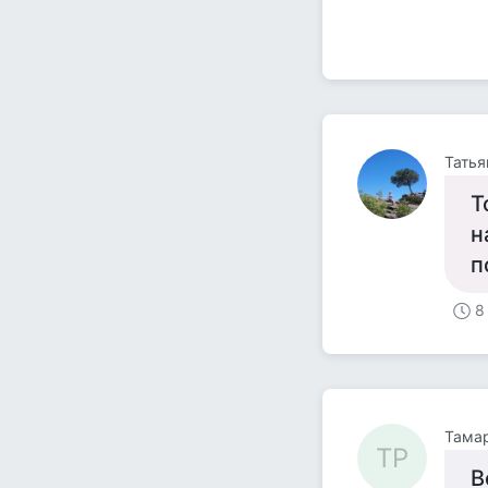
Татья
Т
н
п
8
Тама
ТР
В