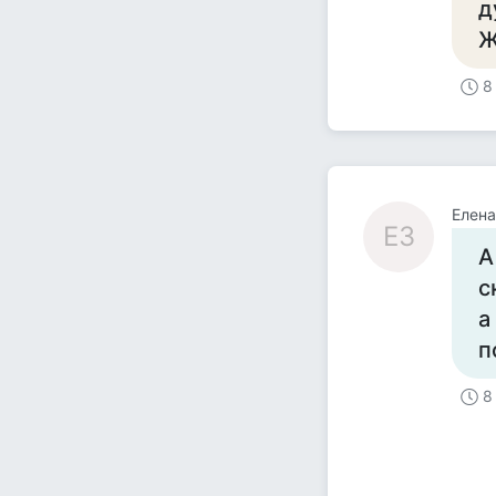
д
Ж
8
Елена
ЕЗ
А
с
а
п
8