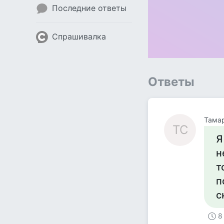
Последние ответы
Спрашивалка
Ответы
Тама
ТС
Я
н
т
п
с
8