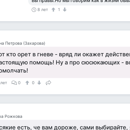
Вы правы.Но мы говорим как в жизни быв
8 лет
1
на Петрова (Захарова)
от кто орет в гневе - вряд ли окажет действ
астоящую помощь! Ну а про сюсюкающих - 
омолчать!
 лет
0
0
ра Рожкова
сякие есть, че вам дороже, сами выбирайте,