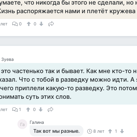
умаете, что никогда бы этого не сделали, но 
изнь распоряжается нами и плетёт кружева
 лет
0
0
 Зуева
 это частенько так и бывает. Как мне кто-то 
казал. Что с тобой в разведку можно идти. А
 чего приплели какую-то разведку. Это потом
онимать суть этих слов.
 лет
1
0
Галина
Га
Так вот мы разные.
8 лет
1