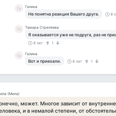
Галина
Га
Не понятна реакция Вашего друга.
8 
Тамара Стреляева
ТС
Я оказывается уже не подруга, раз не при
8 лет
1
Галина
Га
Вот и приехали.
8 лет
1
ила (Мила)
онечно, может. Многое зависит от внутренн
еловека, и в немалой степени, от обстоятель