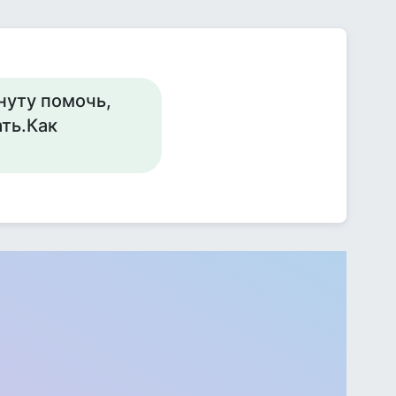
нуту помочь,
ать.Как