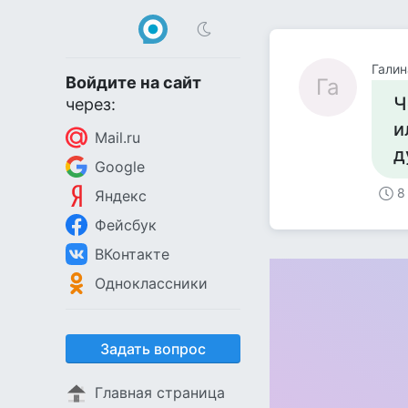
Галин
Войдите на сайт
Га
Ч
через:
и
Mail.ru
д
Google
8
Яндекс
Фейсбук
ВКонтакте
Одноклассники
Задать вопрос
Главная страница