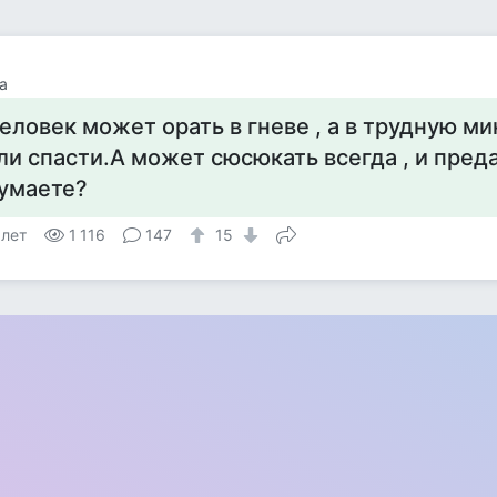
а
еловек может орать в гневе , а в трудную ми
ли спасти.А может сюсюкать всегда , и пред
умаете?
 лет
1 116
147
15