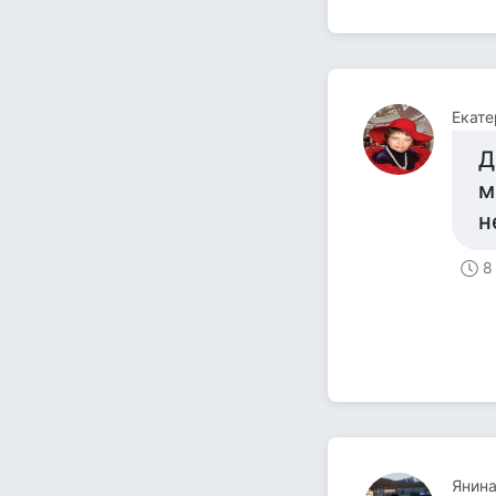
Екате
Д
м
н
8
Янина