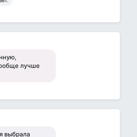
ает.
енную,
вообще лучше
 я выбрала