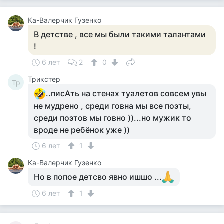
Ка-Валерчик Гузенко
В детстве , все мы были такими талантами
!
6 лет
2
0
Tpикcтep
Tp
..писАть на стенах туалетов совсем увы
не мудрено , среди говна мы все поэты,
среди поэтов мы говно ))...но мужик то
вроде не ребёнок уже ))
6 лет
1
Ка-Валерчик Гузенко
Но в попое детсво явно ишшо ...
6 лет
1