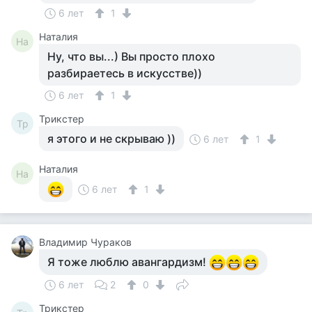
6 лет
1
Наталия
На
Ну, что вы...) Вы просто плохо
разбираетесь в искусстве))
6 лет
1
Tpикcтep
Tp
я этого и не скрываю ))
6 лет
1
Наталия
На
6 лет
1
Владимир Чураков
Я тоже люблю авангардизм!
6 лет
2
0
Tpикcтep