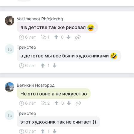
Vot Imenno) Rhfcjdcrbq
я в детстве так же рисовал
6 лет
1
0
Tpикcтep
Tp
в детстве мы все были художниками
6 лет
1
Великий Новгород
Не это говно а не искусство
6 лет
2
0
Tpикcтep
Tp
этот художник так не считает ))
6 лет
1