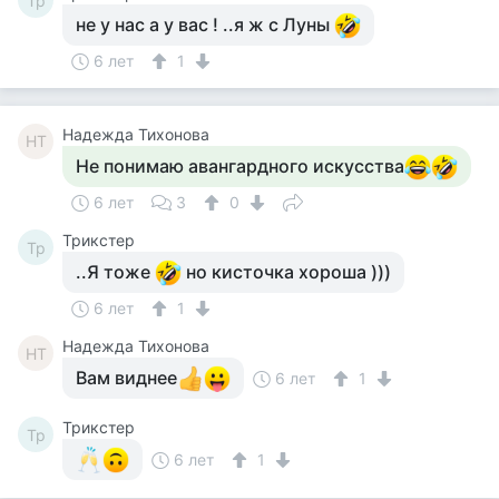
Tp
не у нас а у вас ! ..я ж с Луны
6 лет
1
Надежда Тихонова
НТ
Не понимаю авангардного искусства
6 лет
3
0
Tpикcтep
Tp
..Я тоже
но кисточка хороша )))
6 лет
1
Надежда Тихонова
НТ
Вам виднее
6 лет
1
Tpикcтep
Tp
6 лет
1