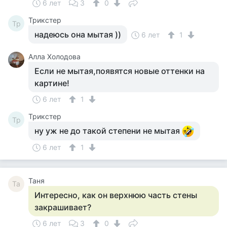
6 лет
3
0
Tpикcтep
Tp
надеюсь она мытая ))
6 лет
1
Алла Холодова
Если не мытая,появятся новые оттенки на
картине!
6 лет
1
Tpикcтep
Tp
ну уж не до такой степени не мытая
6 лет
1
Таня
Та
Интересно, как он верхнюю часть стены
закрашивает?
6 лет
3
0