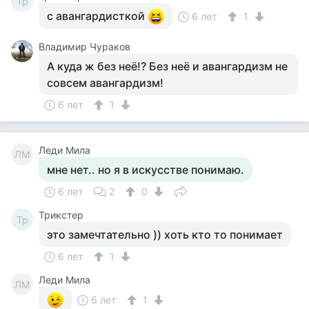
Tp
с авангардисткой
6 лет
1
Владимир Чураков
А куда ж без неё!? Без неё и авангардизм не
совсем авангардизм!
6 лет
1
Леди Мила
ЛМ
мне нет.. но я в искусстве понимаю.
6 лет
2
0
Tpикcтep
Tp
это замечтательно )) хоть кто то понимает
6 лет
1
Леди Мила
ЛМ
6 лет
1