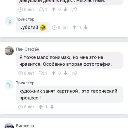
девушкой делать надо... Несчастный.
6 лет
1
0
Tpикcтep
Tp
..убогий
6 лет
1
Пан Стефа́н
Я тоже мало понимаю, но мне это не
нравится. Особенно вторая фотография.
6 лет
1
0
Tpикcтep
Tp
художник занят картиной , это творческий
процесс !
6 лет
1
Виталина