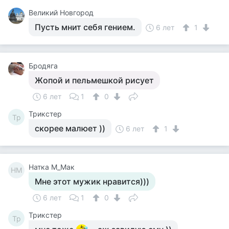
Великий Новгород
Пусть мнит себя гением.
6 лет
1
Бродяга
Жопой и пельмешкой рисует
6 лет
1
0
Tpикcтep
Tp
скорее малюет ))
6 лет
1
Натка М_Мак
НМ
Мне этот мужик нравится)))
6 лет
1
0
Tpикcтep
Tp