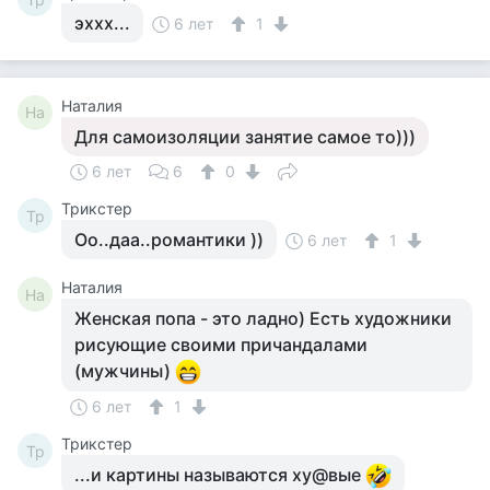
эххх...
6 лет
1
Наталия
На
Для самоизоляции занятие самое то)))
6 лет
6
0
Tpикcтep
Tp
Оо..даа..романтики ))
6 лет
1
Наталия
На
Женская попа - это ладно) Есть художники
рисующие своими причандалами
(мужчины)
6 лет
1
Tpикcтep
Tp
...и картины называются ху@вые