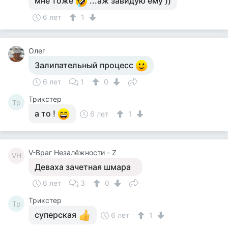
мне тоже
...аж завидую ему ))
6 лет
1
Олег
Залипательный процесс
6 лет
1
0
Tpикcтep
Tp
а то !
6 лет
1
V-Враг Незалёжности - Z
VН
Деваха зачетная шмара
6 лет
3
0
Tpикcтep
Tp
суперская
6 лет
1