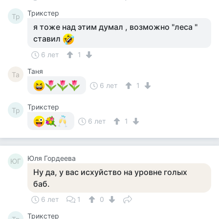
Tpикcтep
Tp
я тоже над этим думал , возможно "леса "
ставил
6 лет
1
Таня
Та
6 лет
1
Tpикcтep
Tp
6 лет
1
Юля Гордеева
ЮГ
Ну да, у вас исхуйство на уровне голых
баб.
6 лет
1
0
Tpикcтep