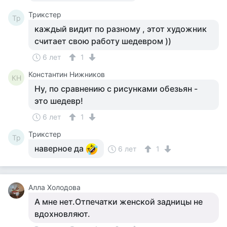
Tpикcтep
Tp
каждый видит по разному , этот художник
считает свою работу шедевром ))
6 лет
1
Константин Нижников
КН
Ну, по сравнению с рисунками обезьян -
это шедевр!
6 лет
1
Tpикcтep
Tp
наверное да
6 лет
1
Алла Холодова
А мне нет.Отпечатки женской задницы не
вдохновляют.