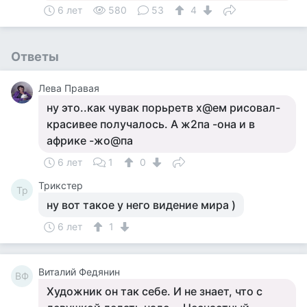
6 лет
580
53
4
Ответы
Лева Правая
ну это..как чувак порьретв х@ем рисовал-
красивее получалось. А ж2па -она и в
африке -жо@па
6 лет
1
0
Tpикcтep
Tp
ну вот такое у него видение мира )
6 лет
1
Виталий Федянин
ВФ
Художник он так себе. И не знает, что с