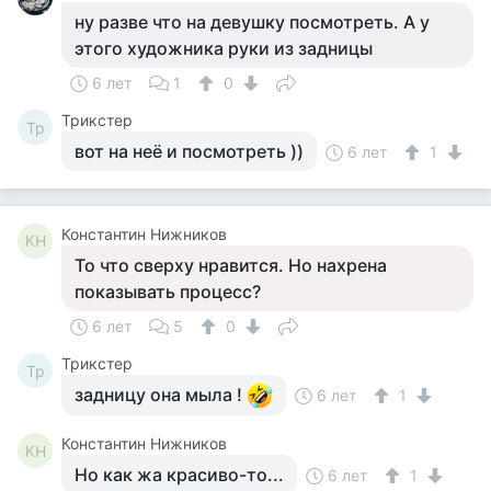
ну разве что на девушку посмотреть. А у
этого художника руки из задницы
6 лет
1
0
Tpикcтep
Tp
вот на неё и посмотреть ))
6 лет
1
Константин Нижников
КН
То что сверху нравится. Но нахрена
показывать процесс?
6 лет
5
0
Tpикcтep
Tp
задницу она мыла !
6 лет
1
Константин Нижников
КН
Но как жа красиво-то...
6 лет
1