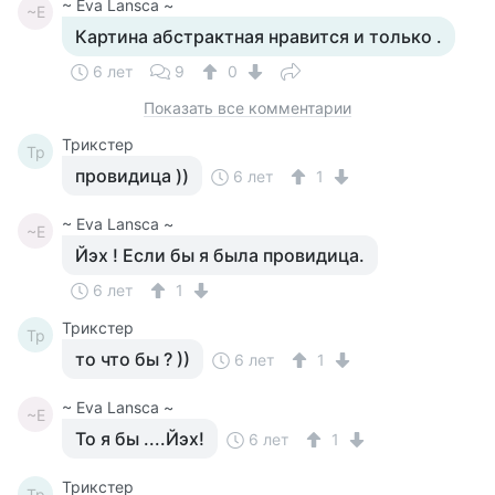
~ Eva Lansca ~
~E
Картина абстрактная нравится и только .
6 лет
9
0
Показать все комментарии
Tpикcтep
Tp
провидица ))
6 лет
1
~ Eva Lansca ~
~E
Йэх ! Если бы я была провидица.
6 лет
1
Tpикcтep
Tp
то что бы ? ))
6 лет
1
~ Eva Lansca ~
~E
То я бы ....Йэх!
6 лет
1
Tpикcтep
Tp