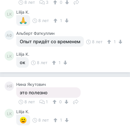
8 лет
3
0
Lilija K.
LK
8 лет
1
Альберт Фаткуллин
АФ
Опыт придёт со временем
8 лет
1
Lilija K.
LK
ок
8 лет
1
Нина Якутович
НЯ
это полезно
8 лет
1
0
Lilija K.
LK
8 лет
1