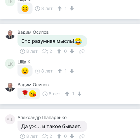
LK
8 лет
1
Вадим Осипов
Это разумная мысль!
8 лет
2
0
Lilija K.
LK
8 лет
1
Вадим Осипов
8 лет
1
Александр Шапаренко
АШ
Да уж... и такое бывает.
8 лет
2
0