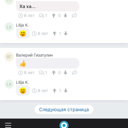
Ха ха...
8 лет
1
0
Lilija K.
LK
8 лет
1
Валерий Гизатулин
ВГ
8 лет
1
0
Lilija K.
LK
8 лет
1
Следующая страница