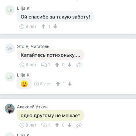
Lilija K.
LK
Ой спасибо за такую заботу!
8 лет
1
Это Я, Читатель.
ЭЯ
Катайтесь потихоньку....
8 лет
1
0
Lilija K.
LK
8 лет
1
Алексей Уткин
одно другому не мешает
8 лет
1
0
Lilija K.