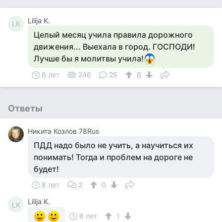
Lilija K.
LK
Целый месяц учила правила дорожного
движения... Выехала в город. ГОСПОДИ!
Лучше бы я молитвы учила!
8 лет
246
25
8
Ответы
Никита Козлов 78Rus
ПДД надо было не учить, а научиться их
понимать! Тогда и проблем на дороге не
будет!
8 лет
2
0
Lilija K.
LK
8 лет
1