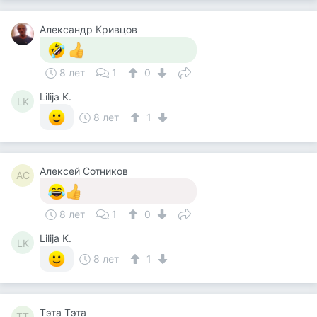
Александр Кривцов
8 лет
1
0
Lilija K.
LK
8 лет
1
Алексей Сотников
АС
8 лет
1
0
Lilija K.
LK
8 лет
1
Тэта Тэта
ТТ