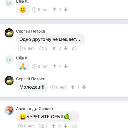
Lilija K.
LK
8 лет
1
Сергей Петров
Одно другому не мешает....
8 лет
2
0
Lilija K.
LK
8 лет
1
Сергей Петров
Молодец!!!
8 лет
1
Александр Сичкин
БЕРЕГИТЕ СЕБЯ
8 лет
1
0