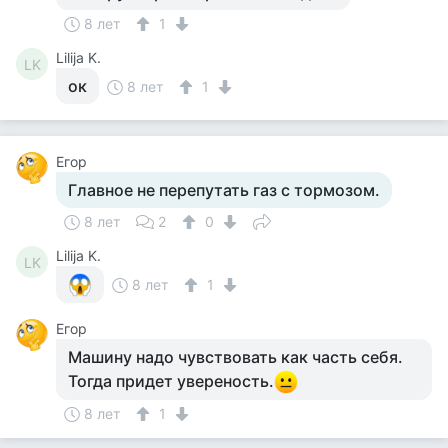
8 лет
1
Lilija K.
LK
ок
8 лет
1
Егор
Главное не перепутать газ с тормозом.
8 лет
2
0
Lilija K.
LK
8 лет
1
Егор
Машину надо чувствовать как часть себя.
Тогда придет увереность.
8 лет
1