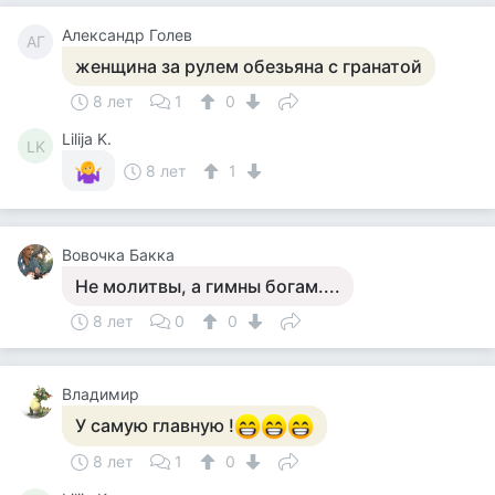
Александр Голев
АГ
женщина за рулем обезьяна с гранатой
8 лет
1
0
Lilija K.
LK
8 лет
1
Вовочка Бакка
Не молитвы, а гимны богам....
8 лет
0
0
Владимир
У самую главную !
8 лет
1
0