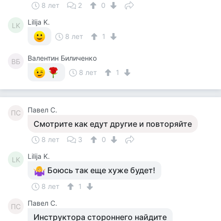
8 лет
2
0
Lilija K.
LK
8 лет
1
Валентин Биличенко
ВБ
8 лет
1
Павел С.
ПС
Смотрите как едут другие и повторяйте
8 лет
3
0
Lilija K.
LK
Боюсь так еще хуже будет!
8 лет
1
Павел С.
ПС
Инструктора стороннего найдите