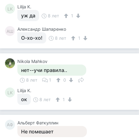
Lilija K.
LK
уж да
8 лет
1
Александр Шапаренко
АШ
О-хо-хо!
8 лет
1
Nikola Mahkov
нет--учи правила..
8 лет
1
0
Lilija K.
LK
ок
8 лет
1
Альберт Фаткуллин
АФ
Не помешает