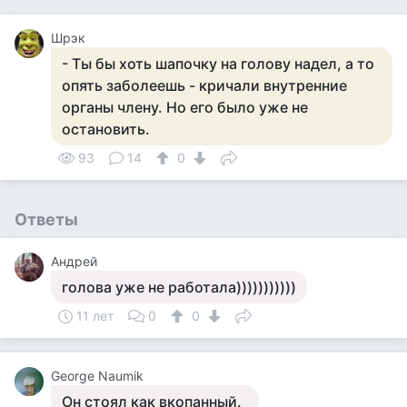
Шрэк
- Ты бы хоть шапочку на голову надел, а то
опять заболеешь - кричали внутренние
органы члену. Но его было уже не
остановить.
93
14
0
Ответы
Андрей
голова уже не работала)))))))))))
11 лет
0
0
George Naumik
Он стоял как вкопанный.