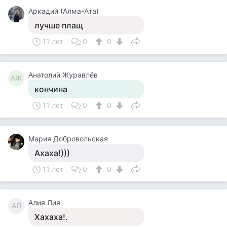
Аркадий (Алма-Ата)
лучше плащ
11 лет
0
0
Анатолий Журавлёв
АЖ
кончина
11 лет
0
0
Мария Добровольская
Ахаха!)))
11 лет
0
0
Алия Лия
АЛ
Хахаха!.