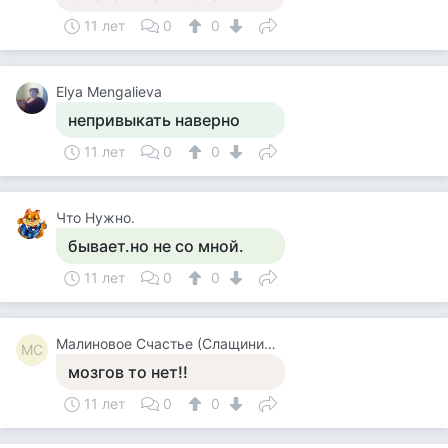
11 лет
0
0
Elya Mengalieva
непривыкать наверно
11 лет
0
0
Что Нужно.
бывает.но не со мной.
11 лет
0
0
Малиновое Счастье (Слащинина)
МС
мозгов то нет!!
11 лет
0
0