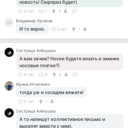
новость! Сюрприз будет)
9 лет
1
0
Владимир Хромов
ВХ
И то верно.
9 лет
1
Сестрица Алёнушка
А вам зачем? Носки будете вязать и зимние
носовые платки?)
9 лет
6
0
Ирина Игнатенко
тогда уж и соседям вяжите!
9 лет
1
Сестрица Алёнушка
А то напишут коллективное письмо и
выселят вместе с ним).