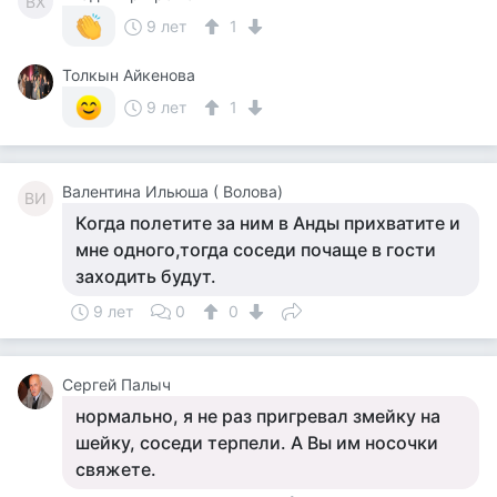
ВХ
9 лет
1
Толкын Айкенова
9 лет
1
Валентина Ильюша ( Волова)
ВИ
Когда полетите за ним в Анды прихватите и
мне одного,тогда соседи почаще в гости
заходить будут.
9 лет
0
0
Сергей Палыч
нормально, я не раз пригревал змейку на
шейку, соседи терпели. А Вы им носочки
свяжете.