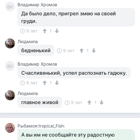
Владимир Хромов
ВХ
Да было дело, пригрел змею на своей
груди.
9 лет
1
Людмила
бедненький
9 лет
1
Владимир Хромов
ВХ
Счасливенький, успел распознать гадюку.
9 лет
1
Людмила
главное живой
9 лет
1
Рыбамоя:tropical_Fish:
А вы им не сообщайте эту радостную