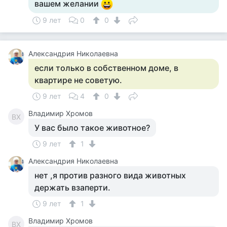
вашем желании
9 лет
0
0
Александрия Николаевна
если только в собственном доме, в
квартире не советую.
9 лет
4
0
Владимир Хромов
ВХ
У вас было такое животное?
9 лет
1
Александрия Николаевна
нет ,я против разного вида животных
держать взаперти.
9 лет
1
Владимир Хромов
ВХ