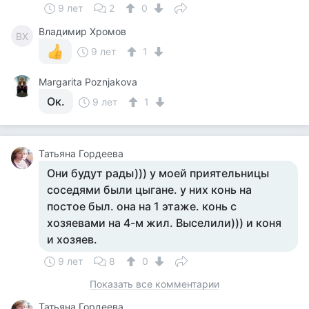
9 лет
2
0
Владимир Хромов
ВХ
9 лет
1
Margarita Poznjakova
Ок.
9 лет
1
Татьяна Гордеева
Они будут рады))) у моей приятельницы
соседями были цыгане. у них конь на
постое был. она на 1 этаже. конь с
хозяевами на 4-м жил. Выселили))) и коня
и хозяев.
9 лет
8
0
Показать все комментарии
Татьяна Гордеева