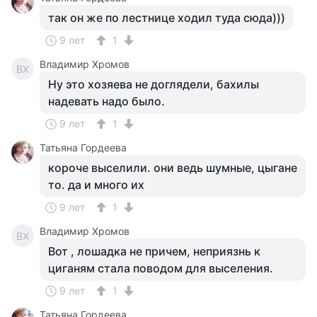
так он же по лестнице ходил туда сюда)))
9 лет
1
Владимир Хромов
ВХ
Ну это хозяева не доглядели, бахилы
надевать надо было.
9 лет
1
Татьяна Гордеева
короче выселили. они ведь шумные, цыгане
то. да и много их
9 лет
1
Владимир Хромов
ВХ
Вот , лошадка не причем, неприязнь к
циганям стала поводом для выселения.
9 лет
1
Татьяна Гордеева