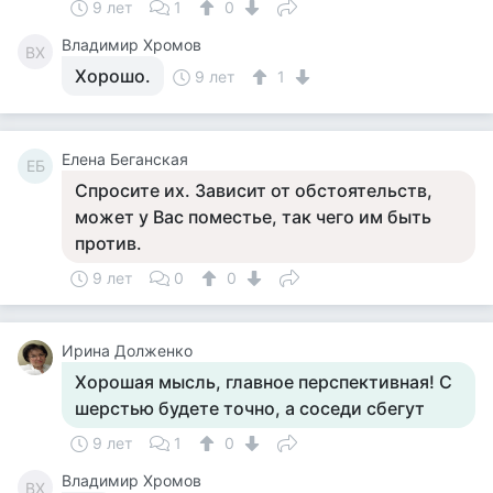
9 лет
1
0
Владимир Хромов
ВХ
Хорошо.
9 лет
1
Елена Беганская
ЕБ
Спросите их. Зависит от обстоятельств,
может у Вас поместье, так чего им быть
против.
9 лет
0
0
Ирина Долженко
Хорошая мысль, главное перспективная! С
шерстью будете точно, а соседи сбегут
9 лет
1
0
Владимир Хромов
ВХ