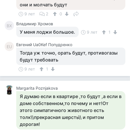
они и молчать будут
9 лет
2
0
Владимир Хромов
ВХ
У меня лоджи большое.
9 лет
1
Евгений Ua0Kef Попудренко
ЕU
Тогда уж точно, орать будут, противогазы
будут требовать
9 лет
1
Margarita Poznjakova
Я думаю если в квартире ,то будут ,а если в
доме собственном,то почему и нет!От
этого симпатичного животного есть
толк\\прекрасная шерсть\\ и притом
дорогая!