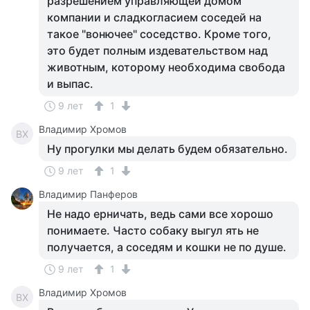
разрешением управляющей домом
компании и сладкогласием соседей на
такое "вонючее" соседство. Кроме того,
это будет полным издевательством над
животным, которому необходима свобода
и выпас.
9 лет
1
Владимир Хромов
ВХ
Ну прогулки мы делать будем обязательно.
9 лет
1
Владимир Панферов
Не надо ерничать, ведь сами все хорошо
понимаете. Часто собаку выгул ять не
получается, а соседям и кошки не по душе.
9 лет
1
Владимир Хромов
ВХ