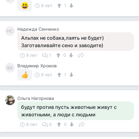
9 лет
1
Надежда Сенченко
НС
Альпак не собака,лаять не будет)
Заготавливайте сено и заводите)
9 лет
1
0
Владимир Хромов
ВХ
9 лет
1
Ольга Нагорнова
будут против пусть животные живут с
животными, а люди с людьми
9 лет
0
0