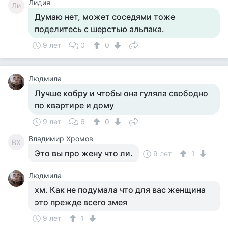
Лидия
Ли
Думаю нет, может соседями тоже
поделитесь с шерстью альпака.
9 лет
0
0
Людмила
Лучше кобру и чтобы она гуляла свободно
по квартире и дому
9 лет
6
0
Владимир Хромов
ВХ
Это вы про жену что ли.
9 лет
1
Людмила
хм. Как не подумала что для вас женщина
это прежде всего змея
9 лет
1