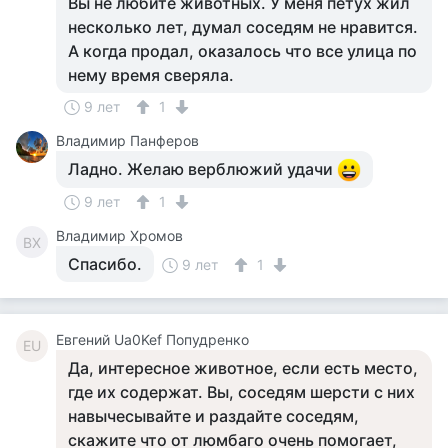
Вы не любите животных. У меня петух жил
несколько лет, думал соседям не нравится.
А когда продал, оказалось что все улица по
нему время сверяла.
9 лет
1
Владимир Панферов
Ладно. Желаю верблюжий удачи
9 лет
1
Владимир Хромов
ВХ
Спасибо.
9 лет
1
Евгений Ua0Kef Попудренко
ЕU
Да, интересное животное, если есть место,
где их содержат. Вы, соседям шерсти с них
навычесывайте и раздайте соседям,
скажите что от люмбаго очень помогает,