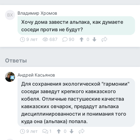
Владимир Хромов
ВХ
Хочу дома завести альпака, как думаете
соседи против не будут?
9 лет
687
90
0
Ответы
Андрей Касьянов
Для сохранения экологической "гармонии"
соседи заведут крепкого кавказского
кобеля. Отличные пастушеские качества
кавказских овчарок, предадут альпака
дисциплинированности и понимания того
куда она (альпака) попала.
9 лет
1
0