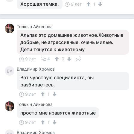
Хорошая темка.
9 лет
1
Толкын Айкенова
Альпак это домашнее животное.Животные
добрые, не агрессивные, очень милые.
Дети тянутся к животному
9 лет
4
0
Владимир Хромов
ВХ
Вот чувствую специалиста, вы
разбираетесь.
9 лет
1
Толкын Айкенова
просто мне нравятся животные
9 лет
1
Владимир Хромов