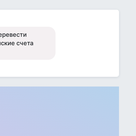
еревести
йские счета