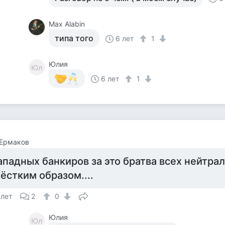
Max Alabin
типа того
6 лет
1
Юлия
Юл
6 лет
1
 Ермаков
ападных банкиров за это братва всех нейтра
ёстким образом....
 лет
2
0
Юлия
Юл