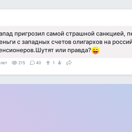
апад пригрозил самой страшной санкцией, п
еньги с западных счетов олигархов на росси
енсионеров.Шутят или правда?
 лет
215
40
1