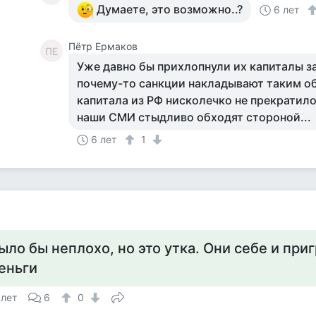
Думаете, это возможно..?
6 лет
Пётр Ермаков
ПЕ
Уже давно бы прихлопнули их капиталы з
почему-то санкции накладывают таким об
капитала из РФ нисколечко не прекратилос
наши СМИ стыдливо обходят стороной...
6 лет
1
ыло бы неплохо, но это утка. Они себе и при
еньги
 лет
6
0