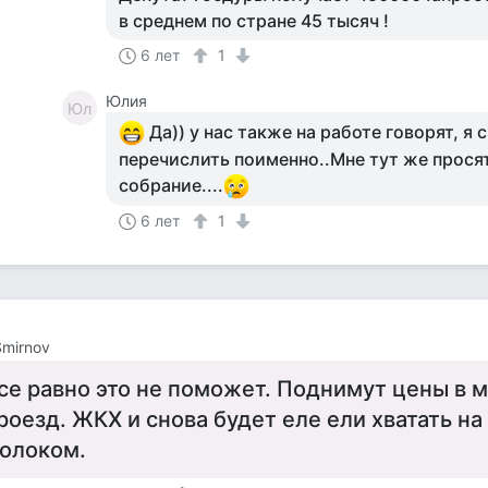
в среднем по стране 45 тысяч !
6 лет
1
Юлия
Юл
Да)) у нас также на работе говорят, я 
перечислить поименно..Мне тут же прося
собрание....
6 лет
1
Smirnov
се равно это не поможет. Поднимут цены в м
роезд. ЖКХ и снова будет еле ели хватать на
олоком.