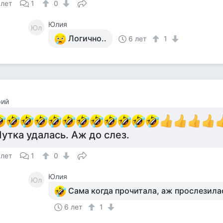
 лет
1
0
Юлия
Юл
Логично..
6 лет
1
рий
утка удалась. Аж до слез.
 лет
1
0
Юлия
Юл
Сама когда прочитала, аж прослезилас
6 лет
1