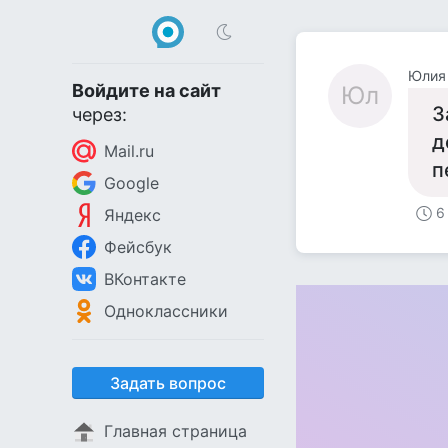
Юлия
Войдите на сайт
Юл
З
через:
д
Mail.ru
п
Google
6
Яндекс
Фейсбук
ВКонтакте
Одноклассники
Задать вопрос
Главная страница