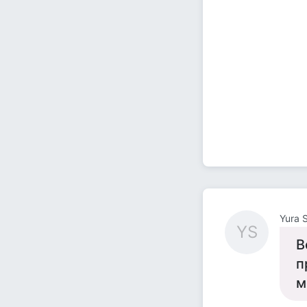
Yura 
YS
В
п
м