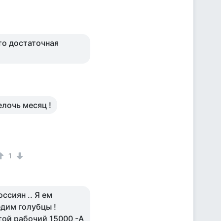
это достаточная
лочь месяц !
1
ссиян .. Я ем
едим голубцы !
той рабочий 15000 -А