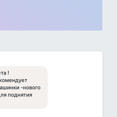
та !
екомендует
машинки -нового
для поднятия