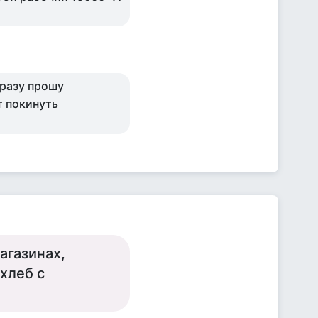
сразу прошу
т покинуть
агазинах,
 хлеб с