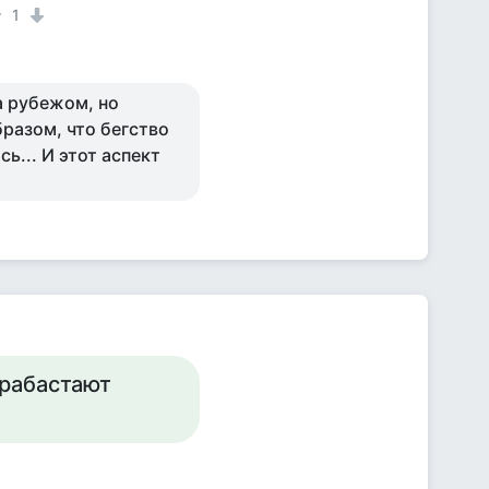
1
а рубежом, но
разом, что бегство
ь... И этот аспект
грабастают