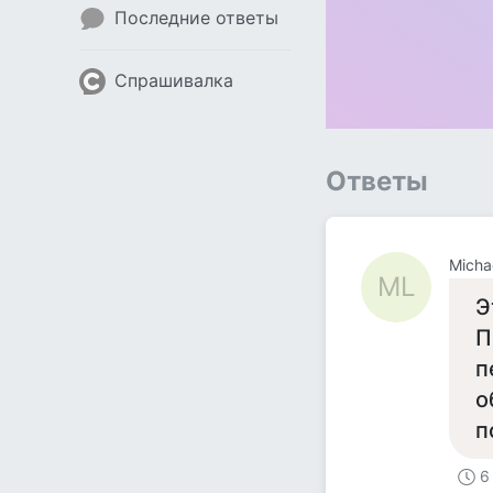
Последние ответы
Спрашивалка
Ответы
Micha
ML
Э
П
п
о
п
6