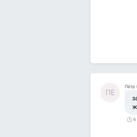
Пётр
ПЕ
з
ж
6