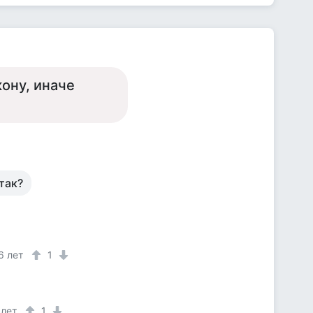
кону, иначе
так?
6 лет
1
 лет
1