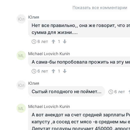
Показать все комментарии
Юлия
Юл
Нет все правильно,, она же говорит, что 
сумма для жизни....
6 лет
1
Michael Lvovich Kunin
ML
А сама-бы попробовала прожить на эту ме
6 лет
1
Юлия
Юл
Сытый голодного не поймет...
6 лет
Michael Lvovich Kunin
ML
А вот анекдот на счет средней зарплаты Ро
капусту ,а сосед ест мясо -в среднем мы 
Депутат госдуры получает 450000 .апрос