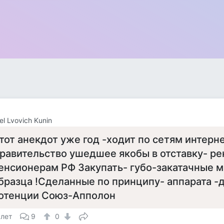
el Lvovich Kunin
тот анекдот уже год -ходит по сетям интерне
равительство ушедшее якобы в отставку- р
енсионерам РФ Закупать- губо-закатачные 
бразца !Сделанные по принципу- аппарата -
отенции Союз-Апполон
 лет
9
0