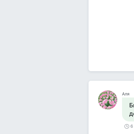
Аля
Б
д
6