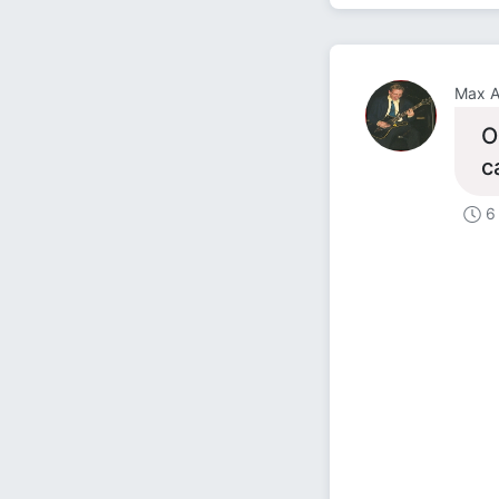
Max A
О
с
6