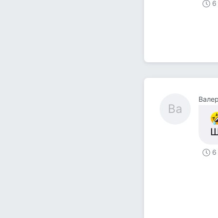
6
Вале
Ва
Ш
6