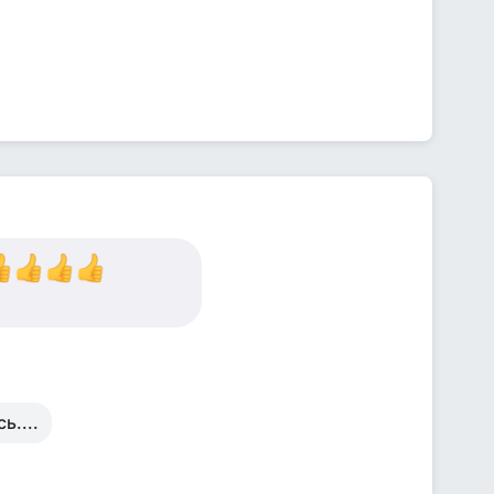
ь....