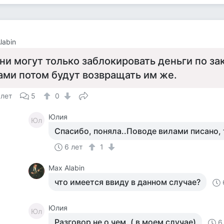
labin
ни могут только заблокировать деньги по за
ами потом будут возвращать им же.
 лет
5
0
Юлия
Юл
Спасибо, поняла..Поводе вилами писано, 
6 лет
1
Max Alabin
что имеется ввиду в данном случае?
Юлия
Юл
Разговор не о чем. ( в моем случае)
6