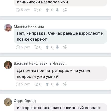
клинически нездоровыми
5 лет
0
0
Марина Никитина
Нет, не правда. Сейчас раньше взрослеют и
позже стареют
5 лет
0
0
Василий Неколаевичь Четвёркин
Да помню при петре первом не успел
подрости уже умный
5 лет
0
0
Qqqq Qqqqq
и стареют позже, раз пенсионный возраст