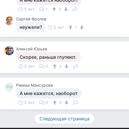
А мне кажется наоборот!
5 лет
1
0
Сергей Фролов
неужели?
5 лет
1
Алексей Юрьев
Скорее, раньше глупеют.
5 лет
0
0
Римма Мансурова
РМ
А мне кажется, наоборот
5 лет
0
0
Следующая страница