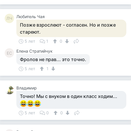
Любитель Чая
ЛЧ
Позже взрослеют - согласен. Но и позже
стареют.
5 лет
1
0
Елена Стратийчук
ЕС
Фролов не прав... это точно.
5 лет
1
Владимир
Точно! Мы с внуком в один класс ходим...
5 лет
0
0