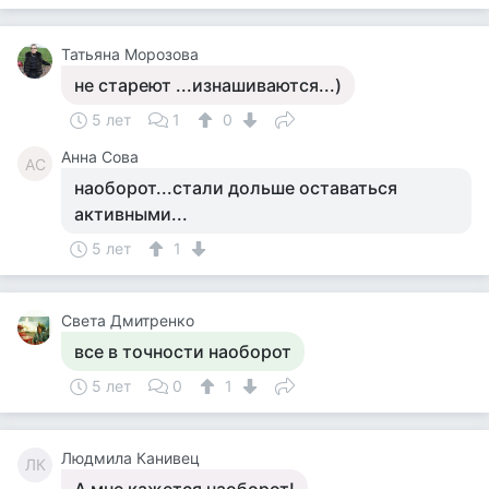
Татьяна Морозова
не стареют ...изнашиваются...)
5 лет
1
0
Анна Сова
АС
наоборот...стали дольше оставаться
активными...
5 лет
1
Света Дмитренко
все в точности наоборот
5 лет
0
1
Людмила Канивец
ЛК