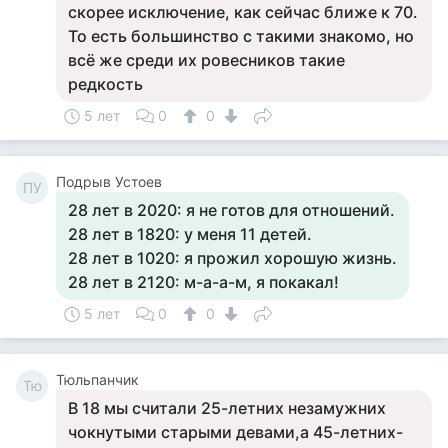
скорее исключение, как сейчас ближе к 70.
То есть большинство с такими знакомо, но
всё же среди их ровесников такие
редкость
5 лет
0
0
Подрыв Устоев
ПУ
28 лет в 2020: я не готов для отношений.
28 лет в 1820: у меня 11 детей.
28 лет в 1020: я прожил хорошую жизнь.
28 лет в 2120: м-а-а-м, я покакал!
5 лет
0
0
Тюльпанчик
Тю
В 18 мы считали 25-летних незамужних
чокнутыми старыми девами,а 45-летних-