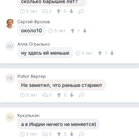
сколько барышне лет?
5 лет
2
0
Сергей Фролов
около10
5 лет
1
Алла Огрызько
АО
ну здесь ей меньше
5 лет
1
Робот Вертер
РВ
Не заметил, что раньше стареют
5 лет
0
0
Кукулькан
Ку
а в Индии ничего не меняется)
5 лет
0
0