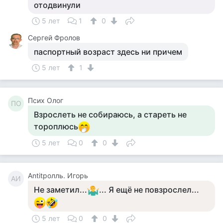
отодвинули
5 лет
1
0
Сергей Фролов
паспортный возраст здесь ни причем
5 лет
1
Псих Олог
ПО
Взрослеть не собираюсь, а стареть не
тороплюсь
5 лет
0
0
Antitролль. Игорь
AИ
Не заметил...
... Я ещё не повзрослел...
5 лет
0
0