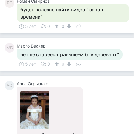
Роман Смирнов
РС
будет полезно найти видео " закон
времени"
5 лет
0
0
Марго Беккер
МБ
нет не старееют раньше-м.б. в деревнях?
5 лет
0
0
Алла Огрызько
АО