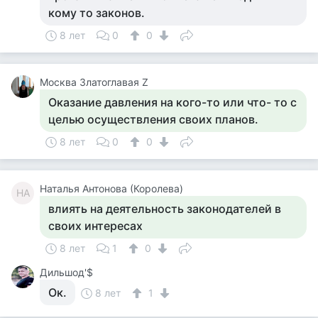
кому то законов.
8 лет
0
0
Москва Златоглавая Z
Оказание давления на кого-то или что- то с
целью осуществления своих планов.
8 лет
0
0
Наталья Антонова (Королева)
НА
влиять на деятельность законодателей в
своих интересах
8 лет
1
0
Дильшод'$
Ок.
8 лет
1