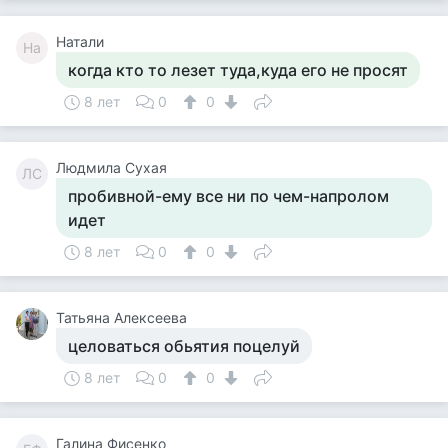
Натали
На
когда кто то лезет туда,куда его не просят
8 лет
0
0
Людмила Сухая
ЛС
пробивной-ему все ни по чем-напролом
идет
8 лет
0
0
Татьяна Алексеева
целоваться обьятия поцелуй
8 лет
0
0
Галина Фисенко