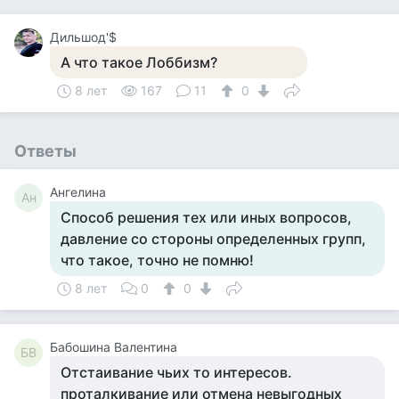
Дильшод'$
А что такое Лоббизм?
8 лет
167
11
0
Ответы
Ангелина
Ан
Способ решения тех или иных вопросов,
давление со стороны определенных групп,
что такое, точно не помню!
8 лет
0
0
Бабошина Валентина
БВ
Отстаивание чьих то интересов.
проталкивание или отмена невыгодных