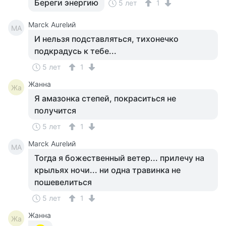
Береги энергию
5 лет
1
Marck Aurelий
MA
И нельзя подставляться, тихонечко
подкрадусь к тебе...
5 лет
1
Жанна
Жа
Я амазонка степей, покраситься не
получится
5 лет
1
Marck Aurelий
MA
Тогда я божественный ветер... прилечу на
крыльях ночи... ни одна травинка не
пошевелиться
5 лет
1
Жанна
Жа