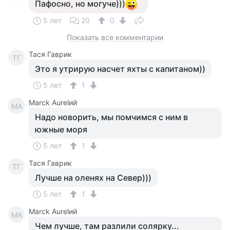
Пафосно, но могуче)))
5 лет
20
0
Показать все комментарии
Тася Гаврик
ТГ
Это я утрирую насчет яхты с капитаном))
5 лет
1
Marck Aurelий
MA
Надо новорить, мы помчимся с ним в
южные моря
5 лет
1
Тася Гаврик
ТГ
Лучше на оленях на Север)))
5 лет
1
Marck Aurelий
MA
Чем лучше, там разлили солярку...