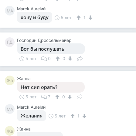
Marck Aurelий
MA
хочу и буду
5 лет
1
Господин Дроссельмейер
ГД
Вот бы послушать
5 лет
0
0
Жанна
Жа
Нет сил орать?
5 лет
7
0
Marck Aurelий
MA
Желания
5 лет
1
Жанна
Жа