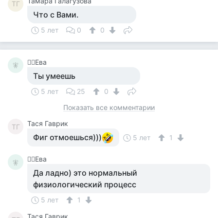
Тамара Галагузова
ТГ
Что с Вами.
5 лет
0
0
🧚‍♀️Ева
🧚‍
Ты умеешь
5 лет
25
0
Показать все комментарии
Тася Гаврик
ТГ
Фиг отмоешься)))
5 лет
1
🧚‍♀️Ева
🧚‍
Да ладно) это нормальный
физиологический процесс
5 лет
1
Тася Гаврик