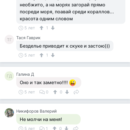
необжито, а на морях загорай прямо
посреди моря, поавай среди кораллов...
красота одним словом
5 лет
1
Тася Гаврик
ТГ
Безделье приводит к скуке и застою)))
5 лет
1
Галина Д
ГД
Оно и так заметно!!!!
5 лет
0
0
Никифоров Валерий
Не молчи на меня!
5 лет
1
0