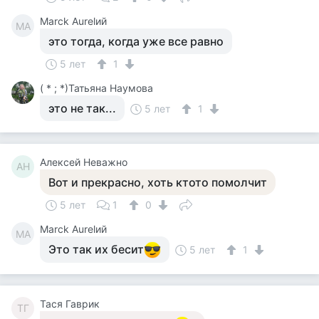
Marck Aurelий
MA
это тогда, когда уже все равно
5 лет
1
( * ; *)Татьяна Наумова
это не так...
5 лет
1
Алексей Неважно
АН
Вот и прекрасно, хоть ктото помолчит
5 лет
1
0
Marck Aurelий
MA
Это так их бесит
5 лет
1
Тася Гаврик
ТГ