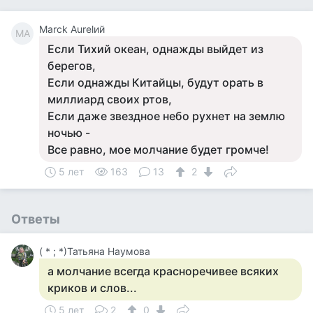
Marck Aurelий
MA
Если Тихий океан, однажды выйдет из
берегов,
Если однажды Китайцы, будут орать в
миллиард своих ртов,
Если даже звездное небо рухнет на землю
ночью -
Все равно, мое молчание будет громче!
5 лет
163
13
2
Ответы
( * ; *)Татьяна Наумова
а молчание всегда красноречивее всяких
криков и слов...
5 лет
2
0