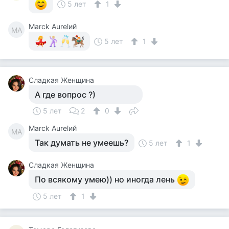
5 лет
1
Marck Aurelий
MA
5 лет
1
Сладкая Женщина
А где вопрос ?)
5 лет
2
0
Marck Aurelий
MA
Так думать не умеешь?
5 лет
1
Сладкая Женщина
По всякому умею)) но иногда лень
5 лет
1