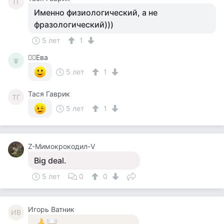
ТГ
Именно физиологический, а не
фразологический)))
5 лет
1
🧚‍♀️Ева
🧚‍
5 лет
1
Тася Гаврик
ТГ
5 лет
1
Z-Мимокрокодил-V
Big deal.
5 лет
0
0
Игорь Ватник
ИВ